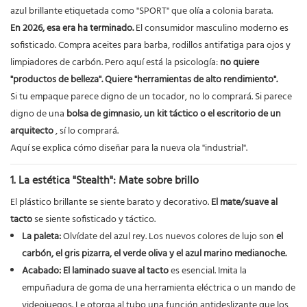
azul brillante etiquetada como "SPORT" que olía a colonia barata.
En 2026, esa era ha terminado.
El consumidor masculino moderno es
sofisticado. Compra aceites para barba, rodillos antifatiga para ojos y
limpiadores de carbón. Pero aquí está la psicología:
no quiere
"productos de belleza". Quiere "herramientas de alto rendimiento".
Si tu empaque parece digno de un tocador, no lo comprará. Si parece
digno de una
bolsa de gimnasio, un kit táctico o el escritorio de un
arquitecto
, sí lo comprará.
Aquí se explica cómo diseñar para la nueva ola "industrial".
1. La estética "Stealth": Mate sobre brillo
El plástico brillante se siente barato y decorativo.
El mate/suave al
tacto
se siente sofisticado y táctico.
La paleta:
Olvídate del azul rey. Los nuevos colores de lujo son
el
carbón, el gris pizarra, el verde oliva y el azul marino medianoche.
Acabado:
El laminado suave al tacto
es esencial. Imita la
empuñadura de goma de una herramienta eléctrica o un mando de
videojuegos. Le otorga al tubo una función antideslizante que los