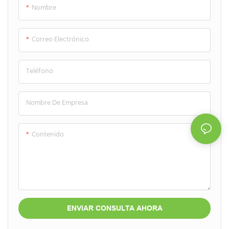
Nombre
la funcionalidad diaria para
muy cómoda con una sola mano
lociones corporales, champús y
para lociones y aguas limpiadoras
productos de cuidado personal
de alta calidad.
Correo Electrónico
masculino de alta gama.
Teléfono
Nombre De Empresa
Contenido
ENVIAR CONSULTA AHORA