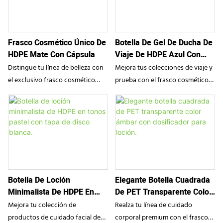
especializado de 100 ml cuenta
refrescante color azul pastel y
con un innovador cabezal de
una tapa protectora segura, este
masaje multi-rollerball y un
envase compacto es la solución
Frasco Cosmético Único De
Botella De Gel De Ducha De
mecanismo de cierre giratorio
perfecta para llevar contigo
HDPE Mate Con Cápsula
Viaje De HDPE Azul Con
seguro. Combina a la perfección
brumas faciales hidratantes,
Tapón De Disco De 110 Ml.
una estética clínica de alta gama
fijadores de maquillaje y tónicos
Distingue tu línea de belleza con
Mejora tus colecciones de viaje y
con una precisión funcional,
botánicos de uso diario.
el exclusivo frasco cosmético
prueba con el frasco cosmético
diseñado específicamente para
SampoX de HDPE con forma de
de HDPE azul de SampoX. Con un
maximizar la eficacia de los
cápsula. Con una distintiva silueta
cuerpo resistente en forma de U
sérums para el crecimiento del
en forma de píldora y una tapa de
y una tapa superior de disco
cabello y los tratamientos
cúpula segura, este envase
blanco muy funcional, este
nutritivos para el cuero
duradero ofrece una estética
envase de primera calidad
cabelludo.
minimalista de alta calidad a la
permite una dosificación precisa
vez que garantiza una protección
con una sola mano, lo que lo
Botella De Loción
Elegante Botella Cuadrada
óptima de la fórmula para
convierte en la solución perfecta
Minimalista De HDPE En
De PET Transparente Color
lociones, cremas y sérums diarios
para llevar contigo geles de
Tonos Pastel Con Tapa De
Ámbar Con Dosificador
de tamaño viaje.
ducha y lociones corporales
Mejora tu colección de
Realza tu línea de cuidado
Disco Blanca.
Para Loción.
refrescantes.
productos de cuidado facial de
corporal premium con el frasco