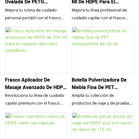
Ovalada De PETG
Ml De HDPE Para El
ideal para desinfectantes de
convierte en la solución ideal
Transparente De Primera
Cuidado Del Cuero
manos de alta calidad, fragancias
para desinfectantes de manos,
Mejora tu rutina de cuidado
Mejora tu línea profesional de
Calidad
Cabelludo Con Aplicador De
de viaje y brumas faciales
fragancias de viaje y tónicos
personal portátil con el frasco
cuidado capilar con el frasco
Masaje De Silicona.
refrescantes.
faciales hidratantes.
pulverizador ovalado de SampoX.
aplicador para el cuero cabelludo
Fabricado en PETG de alta
SampoX de 150 ml en HDPE.
transparencia, este práctico
Diseñado con un cabezal de
envase de bolsillo está disponible
masaje de silicona suave y un
en capacidades de 30 ml y 50 ml.
collar de seguridad giratorio, este
Su diseño ultradelgado y su
envase premium distribuye la
pulverizador de niebla fina de
fórmula de forma precisa y sin
Frasco Aplicador De
Botella Pulverizadora De
precisión combinan a la
derrames directamente a las
Masaje Avanzado De HDPE
Niebla Fina De PET
perfección una estética moderna
raíces del cabello. Combina a la
De 100 Ml Para El Cuidado
Transparente De 30 Ml
con la máxima portabilidad,
perfección una estética clínica
Revoluciona tu línea de cuidado
Amplía tu colección de
Del Cuero Cabelludo.
convirtiéndolo en la solución
con la precisión funcional para
capilar premium con el frasco
productos de viaje y de prueba
ideal para desinfectantes de
sérums de crecimiento capilar y
aplicador avanzado para el
con el frasco pulverizador de PET
manos, fragancias de viaje y
tratamientos intensivos para el
cuidado del cuero cabelludo de
de 30 ml de SampoX. Con una
brumas faciales hidratantes.
cuero cabelludo.
SampoX. Fabricado en HDPE
transparencia cristalina, un
duradero, este envase
dispensador de bruma fina en un