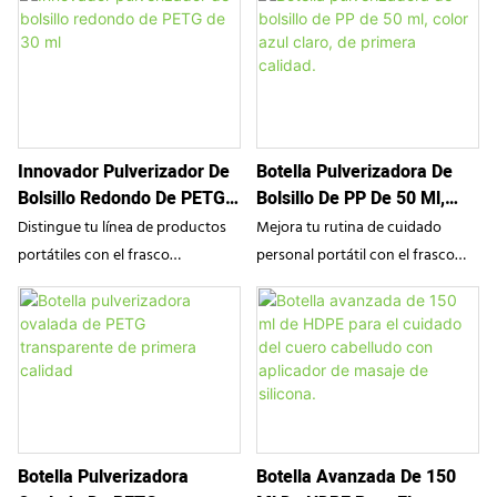
Innovador Pulverizador De
Botella Pulverizadora De
Bolsillo Redondo De PETG
Bolsillo De PP De 50 Ml,
De 30 Ml
Color Azul Claro, De
Distingue tu línea de productos
Mejora tu rutina de cuidado
Primera Calidad.
portátiles con el frasco
personal portátil con el frasco
pulverizador redondo de PETG de
pulverizador tipo tarjeta de PP de
SampoX. Con una silueta circular
50 ml de SampoX. Fabricado en
única y una ventana
PP resistente con un refrescante
transparente, este envase
acabado azul claro mate, este
compacto de 30 ml combina a la
envase ultradelgado de bolsillo
perfección un diseño moderno y
combina una estética moderna
llamativo con una funcionalidad
con un pulverizador de niebla
Botella Pulverizadora
Botella Avanzada De 150
confiable. Es la solución portátil
fina de precisión, lo que lo