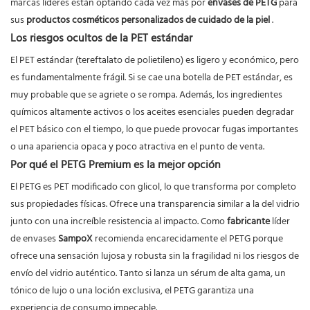
marcas líderes están optando cada vez más por
envases de PETG
para
sus
productos cosméticos personalizados de cuidado de la piel
.
Los riesgos ocultos de la PET estándar
El PET estándar (tereftalato de polietileno) es ligero y económico, pero
es fundamentalmente frágil. Si se cae una botella de PET estándar, es
muy probable que se agriete o se rompa. Además, los ingredientes
químicos altamente activos o los aceites esenciales pueden degradar
el PET básico con el tiempo, lo que puede provocar fugas importantes
o una apariencia opaca y poco atractiva en el punto de venta.
Por qué el PETG Premium es la mejor opción
El PETG es PET modificado con glicol, lo que transforma por completo
sus propiedades físicas. Ofrece una transparencia similar a la del vidrio
junto con una increíble resistencia al impacto. Como
fabricante
líder
de envases
SampoX
recomienda encarecidamente el PETG porque
ofrece una sensación lujosa y robusta sin la fragilidad ni los riesgos de
envío del vidrio auténtico. Tanto si lanza un sérum de alta gama, un
tónico de lujo o una loción exclusiva, el PETG garantiza una
experiencia de consumo impecable.