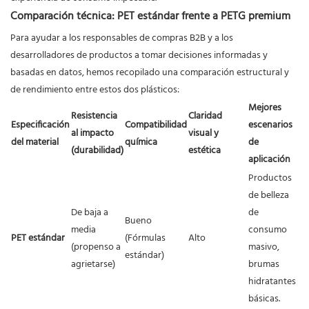
Comparación técnica: PET estándar frente a PETG premium
Para ayudar a los responsables de compras B2B y a los
desarrolladores de productos a tomar decisiones informadas y
basadas en datos, hemos recopilado una comparación estructural y
de rendimiento entre estos dos plásticos:
Mejores
Resistencia
Claridad
Especificación
Compatibilidad
escenarios
al impacto
visual y
del material
química
de
(durabilidad)
estética
aplicación
Productos
de belleza
De baja a
de
Bueno
media
consumo
PET estándar
(Fórmulas
Alto
(propenso a
masivo,
estándar)
agrietarse)
brumas
hidratantes
básicas.