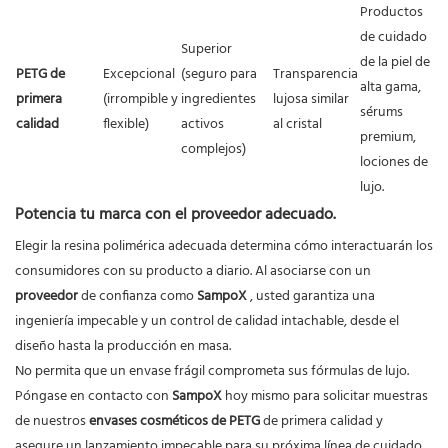
Productos
de cuidado
Superior
de la piel de
PETG de
Excepcional
(seguro para
Transparencia
alta gama,
primera
(irrompible y
ingredientes
lujosa similar
sérums
calidad
flexible)
activos
al cristal
premium,
complejos)
lociones de
lujo.
Potencia tu marca con el
proveedor
adecuado.
Elegir la resina polimérica adecuada determina cómo interactuarán los
consumidores con su producto a diario. Al asociarse con un
proveedor
de confianza como
SampoX
, usted garantiza una
ingeniería impecable y un control de calidad intachable, desde el
diseño hasta la producción en masa.
No permita que un envase frágil comprometa sus fórmulas de lujo.
Póngase en contacto con
SampoX
hoy mismo para solicitar muestras
de nuestros
envases cosméticos de PETG
de primera calidad y
asegure un lanzamiento impecable para su próxima línea de cuidado