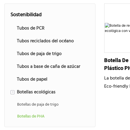
Sostenibilidad
Tubos de PCR
Tubos reciclados del océano
Tubos de paja de trigo
Botella De
Tubos a base de caña de azúcar
Plástico P
Varias Opc
La botella d
Tubos de papel
Eco-friendly 
Botellas ecológicas
-
un envase so
con PHA (pol
Botellas de paja de trigo
Con un tapón
Botellas de PHA
tapón de equi
presión, est