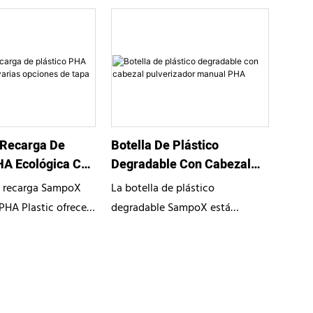
 Recarga De
Botella De Plástico
HA Ecológica Con
Degradable Con Cabezal
iones De Tapa
Pulverizador Manual PHA
e recarga SampoX
La botella de plástico
PHA Plastic ofrece
degradable SampoX está
stenible fabricado
fabricada con PHA, un material
ihidroxialcanoatos).
ecológico. Con un pulverizador
 de rosca y un
manual, esta botella de gran
librio que se abre a
capacidad es perfecta para
a botella también
envases sostenibles en una