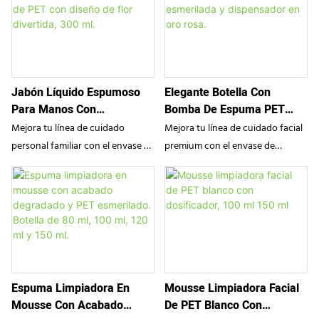
Jabón Líquido Espumoso
Elegante Botella Con
Para Manos Con
Bomba De Espuma PET
Dosificador De PET Con
Esmerilada Y Dispensador
Mejora tu línea de cuidado
Mejora tu línea de cuidado facial
Diseño De Flor Divertida,
En Oro Rosa.
personal familiar con el envase de
premium con el envase de
300 Ml.
jabón de espuma con forma de
espuma esmerilado de PET de
flor de SampoX. Diseñado para
SampoX. Combinando un
que lavarse las manos sea
elegante acabado mate con un
divertido para los niños, este
llamativo dispensador en oro
envase de PET de alta calidad
rosa, este lujoso envase
cuenta con un innovador
transforma los limpiadores
dosificador que dispensa una
líquidos en una espuma rica y
Espuma Limpiadora En
Mousse Limpiadora Facial
espuma perfecta con forma de
densa, ofreciendo una
Mousse Con Acabado
De PET Blanco Con
flor, combinando a la perfección
experiencia sensorial excepcional