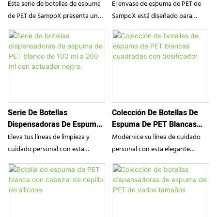
Degradado Y PET
Dosificador, 100 Ml 150 Ml
una estética lúdica con una
para geles y mousses faciales de
Esta serie de botellas de espuma
El envase de espuma de PET de
Esmerilado. Botella De 80
funcionalidad precisa y fiable
alta gama.
de PET de SampoX presenta un
SampoX está diseñado para
Ml, 100 Ml, 120 Ml Y 150
para tu marca.
sofisticado acabado esmerilado
optimizar la rutina diaria de
Ml.
degradado y un dosificador de
cuidado de la piel. Su dosificador
precisión. Diseñada para
de alto rendimiento proporciona
limpiadores faciales de alta gama,
una espuma ligera y uniforme
transforma el líquido en una
que mejora la eficacia de la
espuma aterciopelada sin
fórmula y reduce el desperdicio
esfuerzo, ofreciendo una
de producto. Su elegante diseño
Serie De Botellas
Colección De Botellas De
experiencia sensorial de lujo a la
minimalista en color blanco
Dispensadoras De Espuma
Espuma De PET Blancas
vez que mantiene una estética
ofrece una estética profesional,
De PET Blanco De 100 Ml A
Cuadradas Con Dosificador
moderna y minimalista para las
ideal tanto para marcas
Eleva tus líneas de limpieza y
Modernice su línea de cuidado
200 Ml Con Actuador
marcas de cuidado de la piel.
minoristas como para salones de
cuidado personal con esta
personal con esta elegante
Negro.
belleza de alta gama.
versátil colección de botellas de
colección de botellas de espuma
PET con dosificador de espuma.
PET personalizadas. A diferencia
Disponibles en una amplia gama
de los envases cilíndricos
de capacidades (100 ml, 150 ml,
estándar, esta serie presenta un
180 ml y 200 ml), estas botellas
perfil cuadrado contemporáneo