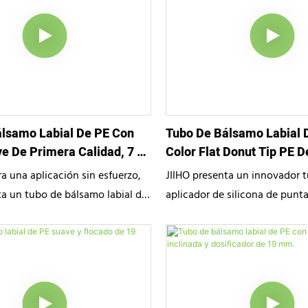
lsamo Labial De PE Con
Tubo De Bálsamo Labial
e De Primera Calidad, 7 G,
Color Flat Donut Tip PE 
a una aplicación sin esfuerzo,
JIIHO presenta un innovador 
ta un tubo de bálsamo labial de
aplicador de silicona de punt
alidad con una punta
de rosquilla. Diseñado para u
 suave y contorneada. Ideal
sensorial de lujo, esta punta
labiales de alta gama y
distribuye de manera uniforme
 reparadores, este envase
brillos y bálsamos labiales. D
nimalista proporciona un
colores vibrantes que estimul