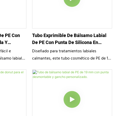
ecta entre moda
una experiencia de cuidado labial de lujo.
as de belleza
De PE Con
Tubo Exprimible De Bálsamo Labial
da Y
De PE Con Punta De Silicona En
Forma De Pétalo, 19 Mm
fácil e
Diseñado para tratamientos labiales
álsamo labial
calmantes, este tubo cosmético de PE de 19
 con una punta
mm cuenta con un aplicador de silicona
Ideal para
único en forma de pétalo. Como socio
 reparadores,
confiable en empaques personalizados, JIIHO
lista ofrece
ofrece tubos flexibles de alto rendimiento y
 y una lujosa
a prueba de fugas que protegen los brillos
 rutina diaria
labiales nutritivos y los bálsamos de
rca de belleza.
péptidos, a la vez que brindan una