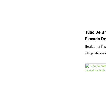
control preci
lujosa sensac
perfección t
Tubo De Br
Flocado D
Realza tu lí
elegante enva
polietileno d
aplicador de
aterciopelada
una aplicaci
cómoda. Dise
modernas, co
una dosificac