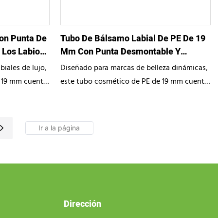
experiencia de aplicación excepcionalmente
higiénica y suave para las marcas de belleza
más exigentes.
Con Punta De
Tubo De Bálsamo Labial De PE De 19
 Los Labios,
Mm Con Punta Desmontable Y
Gancho Personalizado.
iales de lujo,
Diseñado para marcas de belleza dinámicas,
e 19 mm cuenta
este tubo cosmético de PE de 19 mm cuenta
acolchado en
con un extremo de gancho troquelado único
o de confianza
y un aplicador de PE desmontable. Como su
frecemos
socio especializado en empaques
ueba de fugas
personalizados, ofrecemos soluciones
llos labiales
divertidas y funcionales que protegen brillos
una aplicación
labiales nutritivos y bálsamos de péptidos,
nsumidoras de
maximizando su atractivo en el punto de
venta y su portabilidad.
Dirección