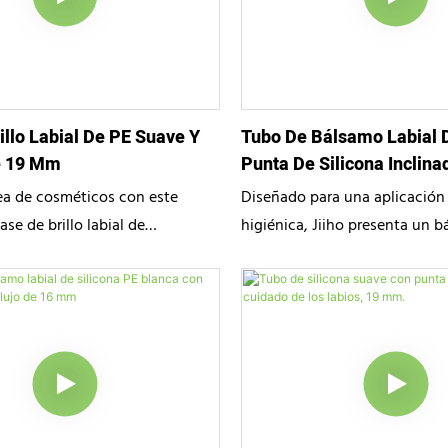
so de la dosificación y una
percepción, es la fusión perf
ión al tacto, realzando a la
y funcionalidad para las marc
u marca de belleza.
modernas.
illo Labial De PE Suave Y
Tubo De Bálsamo Labial 
e 19 Mm
Punta De Silicona Inclina
Dosificador De 19 Mm.
nea de cosméticos con este
Diseñado para una aplicación 
se de brillo labial de
higiénica, Jiiho presenta un b
e alta gama de Jiiho. Con un
en tubo de PE de alta calidad
 precisión con textura
de silicona suave e inclinada. 
, este tubo estilizado garantiza
brillos labiales y tratamientos
ón de color impecable y
este envase cosmético minima
ñado para marcas de belleza
un control preciso de la dosis
mbina elegancia funcional con
sensación al tacto, elevando la
ión fiable para una experiencia
de cuidado de la piel de tu ma