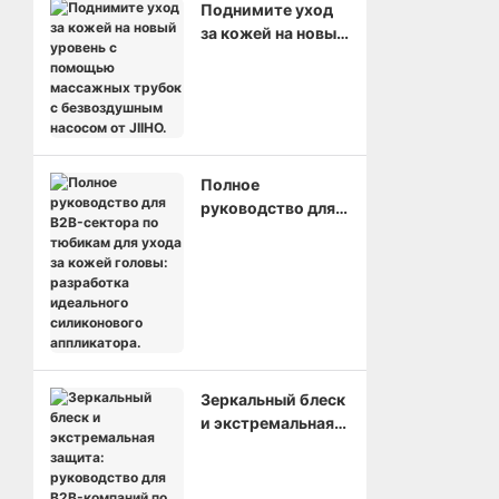
Поднимите уход
за кожей на новый
уровень с
помощью
массажных
трубок с
безвоздушным
насосом от JIIHO.
Полное
руководство для
B2B-сектора по
тюбикам для
ухода за кожей
головы:
разработка
идеального
силиконового
аппликатора.
Зеркальный блеск
и экстремальная
защита:
руководство для
B2B-компаний по