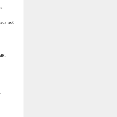
».
весь тюб
SMR
.
.