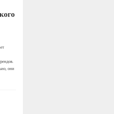
кого
вет
рендов.
ьно, они