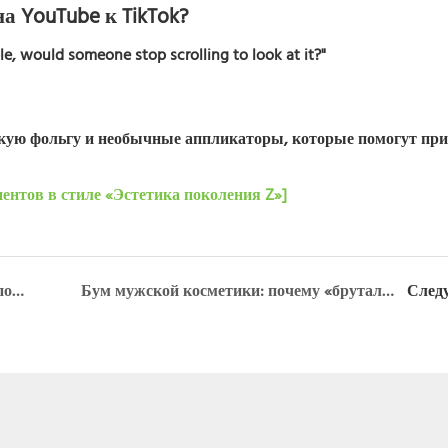
а YouTube к TikTok?
ble, would someone stop scrolling to look at it?"
скую фольгу и необычные аппликаторы, которые помогут пр
ентов в стиле «Эстетика поколения Z»]
Пятислойные и двухслойные тюбики: почему вашей детской смеси может потребоваться обновление.
Бум мужской косметики: почему «брутальная» и «темная» упаковка побеждает.
След