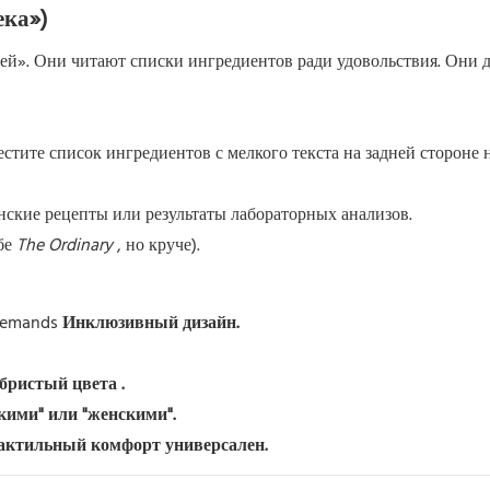
ека»)
жей». Они читают списки ингредиентов ради удовольствия. Они 
стите список ингредиентов с мелкого текста на задней стороне 
кие рецепты или результаты лабораторных анализов.
ебе
The Ordinary
, но круче).
Z demands
Инклюзивный дизайн.
ебристый цвета
.
ими" или "женскими".
тактильный комфорт универсален.