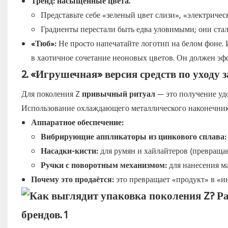
Тренд:
насыщенные цвета.
Представьте себе «зеленый цвет слизи», «электриче
Градиенты перестали быть едва уловимыми; они ста
«Тюб»:
Не просто напечатайте логотип на белом фоне.
в хаотичное сочетание неоновых цветов. Он должен эф
2. «Игрушечная» версия средств по уходу 
Для поколения Z
привычный ритуал
— это получение уд
Использование охлаждающего металлического наконечник
Аппаратное обеспечение:
Вибрирующие аппликаторы из цинкового сплава:
Насадки-кисти:
для румян и хайлайтеров (превраща
Ручки с поворотным механизмом:
для нанесения ма
Почему это продаётся:
это превращает «продукт» в «и