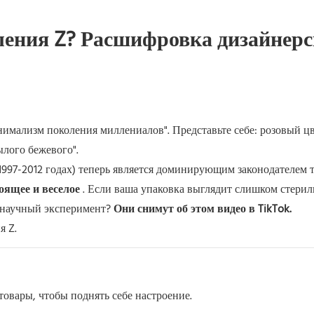
ления Z? Расшифровка дизайнерс
нимализм поколения миллениалов". Представьте себе: розовый ц
ылого бежевого".
997-2012 годах) теперь является доминирующим законодателем т
тоящее и веселое
. Если ваша упаковка выглядит слишком стерил
и научный эксперимент?
Они снимут об этом видео в TikTok.
я Z.
овары, чтобы поднять себе настроение.