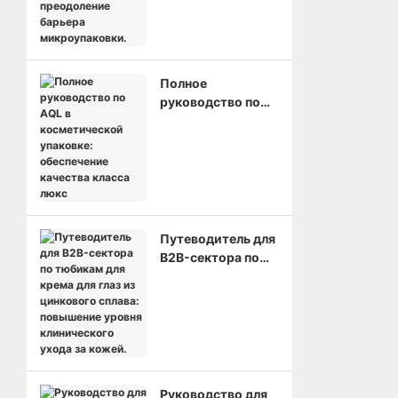
диаметром 13 мм:
преодоление
барьера
микроупаковки.
Полное
руководство по
AQL в
косметической
упаковке:
обеспечение
качества класса
люкс
Путеводитель для
B2B-сектора по
тюбикам для
крема для глаз из
цинкового сплава:
повышение
уровня
клинического
ухода за кожей.
Руководство для