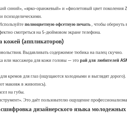
ский синий», «ярко-оранжевый» и «фиолетовый цвет поколения Z
ли психоделическими.
 Используйте
полноцветную офсетную печать
, чтобы обернуть 
фектно смотреться на 5-дюймовом экране телефона.
за кожей (аппликаторов)
овольствия. Выдавливать содержимое тюбика на палец скучно.
а или массажера для кожи головы — это
рай для любителей A
для кремов для глаз (ощущаются холодными и выглядят дорого).
ют макияж в живопись).
сел на губы.
нструмент». Это даёт пользователю ощущение профессионализма