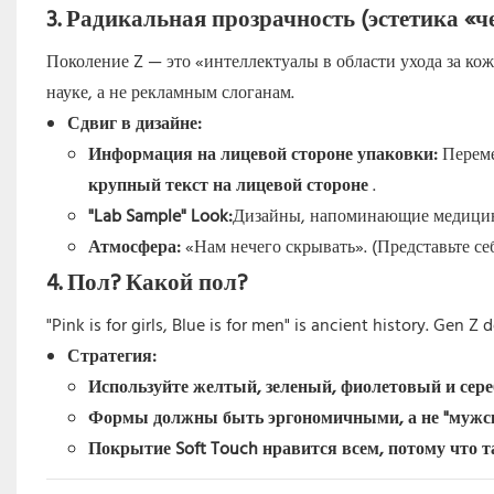
3. Радикальная прозрачность (эстетика «ч
Поколение Z — это «интеллектуалы в области ухода за ко
науке, а не рекламным слоганам.
Сдвиг в дизайне:
Информация на лицевой стороне упаковки:
Переме
крупный текст на лицевой стороне
.
"Lab Sample" Look:
Дизайны, напоминающие медицинс
Атмосфера:
«Нам нечего скрывать». (Представьте с
4. Пол? Какой пол?
"Pink is for girls, Blue is for men" is ancient history. Gen 
Стратегия:
Используйте
желтый, зеленый, фиолетовый и сер
Формы должны быть эргономичными, а не "мужск
Покрытие Soft Touch
нравится всем, потому что 