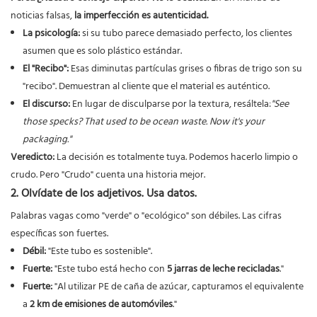
noticias falsas,
la imperfección es autenticidad.
La psicología:
si su tubo parece demasiado perfecto, los clientes
asumen que es solo plástico estándar.
El "Recibo":
Esas diminutas partículas grises o fibras de trigo son su
"recibo". Demuestran al cliente que el material es auténtico.
El discurso:
En lugar de disculparse por la textura, resáltela:
"See
those specks? That used to be ocean waste. Now it's your
packaging."
Veredicto:
La decisión es totalmente tuya. Podemos hacerlo limpio o
crudo. Pero "Crudo" cuenta una historia mejor.
2. Olvídate de los adjetivos. Usa datos.
Palabras vagas como "verde" o "ecológico" son débiles. Las cifras
específicas son fuertes.
Débil:
"Este tubo es sostenible".
Fuerte:
"Este tubo está hecho con
5 jarras de leche recicladas
."
Fuerte:
"Al utilizar PE de caña de azúcar, capturamos el equivalente
a
2 km de emisiones de automóviles
."