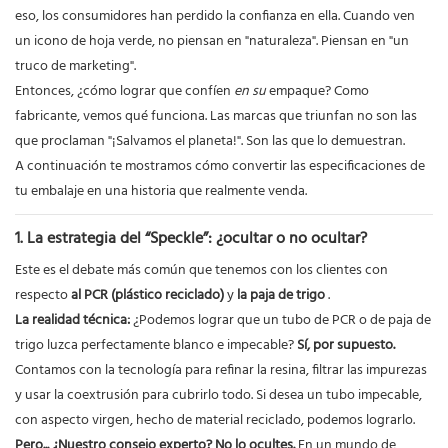
eso, los consumidores han perdido la confianza en ella. Cuando ven
un icono de hoja verde, no piensan en "naturaleza". Piensan en "un
truco de marketing".
Entonces, ¿cómo lograr que confíen
en su
empaque? Como
fabricante, vemos qué funciona. Las marcas que triunfan no son las
que proclaman "¡Salvamos el planeta!". Son las que lo demuestran.
A continuación te mostramos cómo convertir las especificaciones de
tu embalaje en una historia que realmente venda.
1. La estrategia del “Speckle”: ¿ocultar o no ocultar?
Este es el debate más común que tenemos con los clientes con
respecto
al PCR (plástico reciclado)
y
la paja de trigo
.
La realidad técnica:
¿Podemos lograr que un tubo de PCR o de paja de
trigo luzca perfectamente blanco e impecable?
Sí, por supuesto.
Contamos con la tecnología para refinar la resina, filtrar las impurezas
y usar la coextrusión para cubrirlo todo. Si desea un tubo impecable,
con aspecto virgen, hecho de material reciclado, podemos lograrlo.
Pero... ¿Nuestro consejo experto? No lo ocultes.
En un mundo de