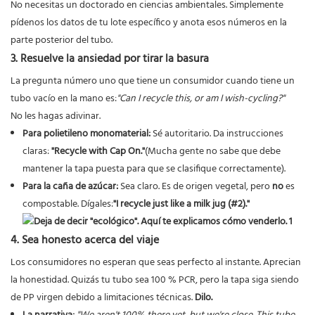
No necesitas un doctorado en ciencias ambientales. Simplemente
pídenos los datos de tu lote específico y anota esos números en la
parte posterior del tubo.
3. Resuelve la ansiedad por tirar la basura
La pregunta número uno que tiene un consumidor cuando tiene un
tubo vacío en la mano es:
"Can I recycle this, or am I wish-cycling?"
No les hagas adivinar.
Para polietileno monomaterial:
Sé autoritario. Da instrucciones
claras:
"Recycle with Cap On."
(Mucha gente no sabe que debe
mantener la tapa puesta para que se clasifique correctamente).
Para la caña de azúcar:
Sea claro. Es de origen vegetal, pero
no
es
compostable. Dígales:
"I recycle just like a milk jug (#2)."
4. Sea honesto acerca del viaje
Los consumidores no esperan que seas perfecto al instante. Aprecian
la honestidad. Quizás tu tubo sea 100 % PCR, pero la tapa siga siendo
de PP virgen debido a limitaciones técnicas.
Dilo.