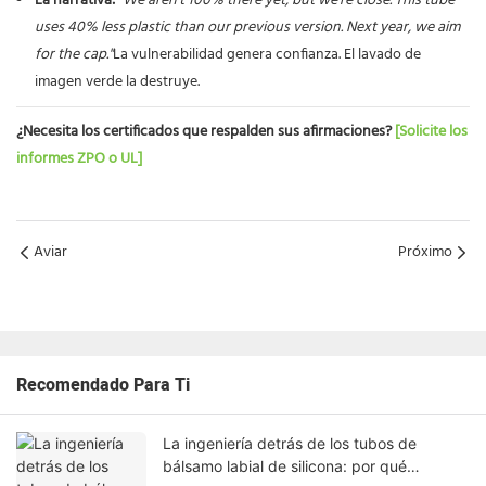
La narrativa:
"We aren't 100% there yet, but we're close. This tube
uses 40% less plastic than our previous version. Next year, we aim
for the cap."
La vulnerabilidad genera confianza. El lavado de
imagen verde la destruye.
¿Necesita los certificados que respalden sus afirmaciones?
[Solicite los
informes ZPO o UL]
Aviar
Próximo
Recomendado Para Ti
La ingeniería detrás de los tubos de
bálsamo labial de silicona: por qué