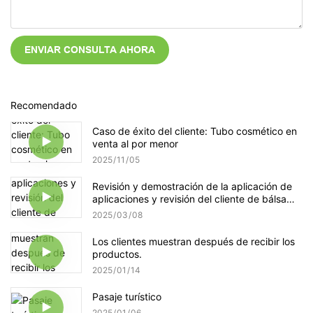
ENVIAR CONSULTA AHORA
Recomendado
Caso de éxito del cliente: Tubo cosmético en
venta al por menor
2025
11
05
Revisión y demostración de la aplicación de
aplicaciones y revisión del cliente de bálsamo
de bálsamo de labios personalizado
2025
03
08
Los clientes muestran después de recibir los
productos.
2025
01
14
Pasaje turístico
2025
01
06