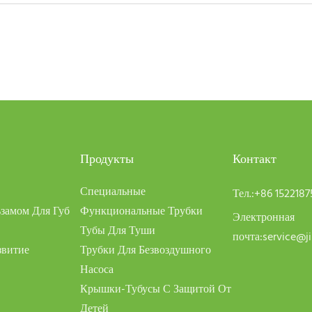
Продукты
Контакт
Специальные
Тел.:
+86 152218
замом Для Губ
Функциональные Трубки
Электронная
Тубы Для Туши
почта:
service@j
звитие
Трубки Для Безвоздушного
Насоса
Крышки-Тубусы С Защитой От
Детей