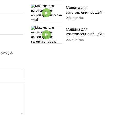
Машина для
изготовления общей
трубки: резка труб
2025
01
06
Машина для
изготовления общей
трубки: головка впрыска
2025
01
06
платную