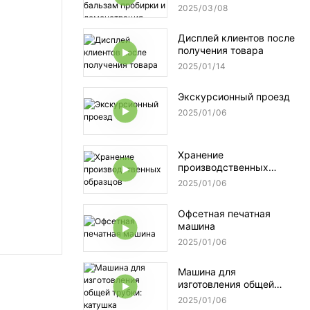
для губ бальзам
2025
03
08
пробирки и
демонстрация
Дисплей клиентов после
приложения
получения товара
2025
01
14
Экскурсионный проезд
2025
01
06
Хранение
производственных
образцов
2025
01
06
Офсетная печатная
машина
2025
01
06
Машина для
изготовления общей
трубки: катушка
2025
01
06