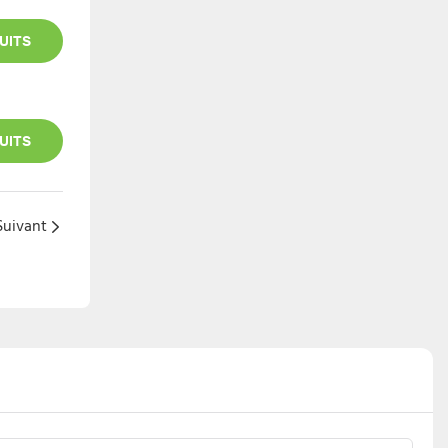
UITS
UITS
Suivant