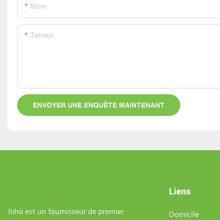
Nom
Teneur
ENVOYER UNE ENQUÊTE MAINTENANT
Liens
Jiiho est un fournisseur de premier
Domicile