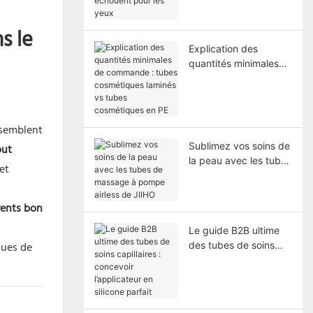
les yeux
s le
Explication des
quantités minimales
de commande : tubes
cosmétiques laminés
vs tubes cosmétiques
en PE
ssemblent
Sublimez vos soins de
ut
la peau avec les tubes
et
de massage à pompe
airless de JIIHO
rents bon
Le guide B2B ultime
ques de
des tubes de soins
capillaires : concevoir
l’applicateur en
silicone parfait