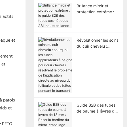
Brillance miroir et
protection extrême : le
 actifs
guide B2B des tubes
cosmétiques ABL
haute brillance
paque et
Révolutionner les soins
du cuir chevelu :
pourquoi les tubes
alement
applicateurs à peigne
 et
pour cuir chevelu
résolvent le problème
de l’application directe
au niveau du follicule
et des fuites pendant
le transport
à parois
Guide B2B des tubes
oids et
de baume à lèvres de
13 mm : Briser la
le PETG
barrière du micro-