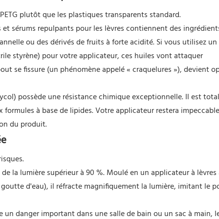
e PETG plutôt que les plastiques transparents standard.
 sérums repulpants pour les lèvres contiennent des ingrédients
nnelle ou des dérivés de fruits à forte acidité. Si vous utilisez un
ile styrène) pour votre applicateur, ces huiles vont attaquer
out se fissure (un phénomène appelé « craquelures »), devient o
ycol) possède une résistance chimique exceptionnelle. Il est tot
x formules à base de lipides. Votre applicateur restera impeccable
on du produit.
ée
risques.
de la lumière supérieur à 90 %. Moulé en un applicateur à lèvres 
utte d'eau), il réfracte magnifiquement la lumière, imitant le p
e un danger important dans une salle de bain ou un sac à main, 