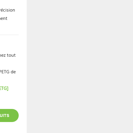
récision
ment
nez tout
 PETG de
ETG]
UITS