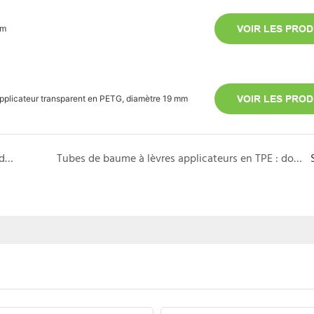
mm
VOIR LES PROD
applicateur transparent en PETG, diamètre 19 mm
VOIR LES PROD
Tubes de baume à lèvres applicateurs en silicone : doux pour les lèvres gercées
Tubes de baume à lèvres applicateurs en TPE : doux, sûrs et 100 % recyclables