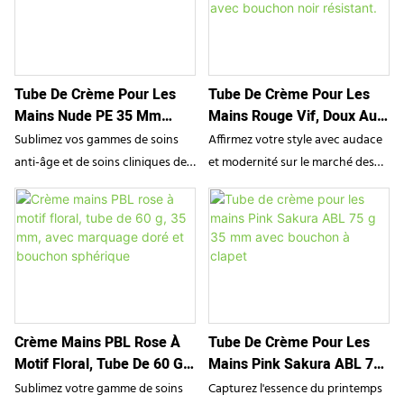
Tube De Crème Pour Les
Tube De Crème Pour Les
Mains Nude PE 35 Mm
Mains Rouge Vif, Doux Au
Avec Pompe Airless
Toucher, En PE, 50 G, 30
Sublimez vos gammes de soins
Affirmez votre style avec audace
Premium
Mm, Avec Bouchon Noir
anti-âge et de soins cliniques des
et modernité sur le marché des
Résistant.
mains haut de gamme grâce à ce
soins personnels grâce à ce
tube pompe airless PE
superbe tube de crème pour les
personnalisé de 35 mm, d'une
mains de 50 g en polyéthylène
sophistication extrême.
personnalisé. Conçu pour les
Spécialement conçu pour les
lotions hydratantes
formules riches en actifs comme
quotidiennes, les crèmes
la crème pour les mains
relaxantes pour les mains et les
Crème Mains PBL Rose À
Tube De Crème Pour Les
« Collagène » présentée, cet
gammes de soins unisexes, cet
Motif Floral, Tube De 60 G,
Mains Pink Sakura ABL 75
emballage remplace les flacons
emballage allie une esthétique
35 Mm, Avec Marquage
G 35 Mm Avec Bouchon À
souples traditionnels par un
dynamique à une expérience
Sublimez votre gamme de soins
Capturez l'essence du printemps