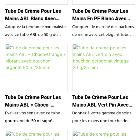
et digne d'un cadeau.
saisonnières ou des lignes de
une douce teinte violette mate à
d'aromathérapie et les coffrets
soins pour les mains en boutique.
Tube De Crème Pour Les
Tube De Crème Pour Les
un élégant bouchon sphérique
cadeaux haut de gamme, cet
Mains ABL Blanc Avec
Mains En PE Blanc Avec
assorti. Doté d'un embout doseur
emballage allie une esthétique
Impression Verticale
Petit Bouchon À Vis Rond,
de précision et d'une sérigraphie
douce et pastel à un visuel haute
Adoptez la tendance minimaliste
Conquérir le marché des parfums
Minimaliste 50 G 30 Mm
30 G, 25 Mm
nette, il représente le choix idéal
fidélité. Son format pratique pour
avec ce tube ABL de 50 g de
de niche avec cet élégant tube PE
pour les marques de cosmétiques
les voyages, son impression
SampoX. Spécialement conçu
de 30 g signé SampoX. Surmonté
de luxe souhaitant allier design
offset impeccable et son
pour les crèmes pour les mains
d'un petit bouchon à vis rond
artistique et fonctionnel.
bouchon à vis assorti et sécurisé
parfumées, il allie une structure
classique, cet emballage offre une
en font la solution idéale pour les
en aluminium haute barrière
esthétique épurée et minimaliste
marques ciblant les marchés du
(pour préserver le parfum) à une
qui séduira les consommateurs
voyage de luxe, des souvenirs et
esthétique épurée et moderne. Le
modernes. Son diamètre compact
des cosmétiques naturels.
tube arbore une impression
de 25 mm en fait le format de
Tube De Crème Pour Les
Tube De Crème Pour Les
offset verticale nette et un
poche idéal pour les crèmes ou
Mains ABL « Choco-
Mains ABL Vert Pin Avec
bouchon à vis blanc assorti,
baumes parfumés pour les mains.
Orange » Vibrant Avec
Bouchon Octogonal Vintage
créant un look monochrome
Éveillez vos sens avec ce tube
Donnez à votre gamme de soins
Bouchon Argenté
20 G/25 Mm
sophistiqué qui séduira les
gourmand de 50 ml signé
pour les mains une touche de
50 Ml/35 Mm
adeptes d'un style de vie raffiné.
SampoX. Orné d'une impression
fraîcheur et d'authenticité avec
haute définition qui capture à
ce tube vert pin de SampoX.