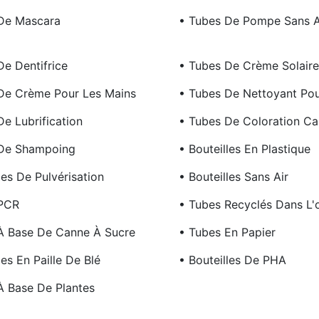
De Mascara
• Tubes De Pompe Sans A
De Dentifrice
• Tubes De Crème Solaire
De Crème Pour Les Mains
• Tubes De Nettoyant Pou
e Lubrification
• Tubes De Coloration Cap
 De Shampoing
• Bouteilles En Plastique
les De Pulvérisation
• Bouteilles Sans Air
 PCR
• Tubes Recyclés Dans L'
À Base De Canne À Sucre
• Tubes En Papier
les En Paille De Blé
• Bouteilles De PHA
À Base De Plantes