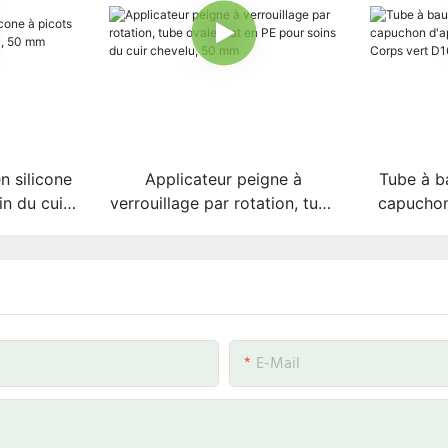
 silicone
Applicateur peigne à
Tube à b
in du cuir
verrouillage par rotation, tube
capuchon
 mm
ovale plat en PE pour soins
doux PE
du cuir chevelu, 50 mm
E-Mail