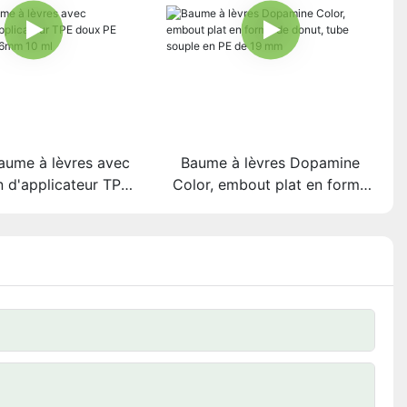
aume à lèvres avec
Baume à lèvres Dopamine
 d'applicateur TPE
Color, embout plat en forme
 Corps vert D16mm
de donut, tube souple en PE
10 ml
de 19 mm