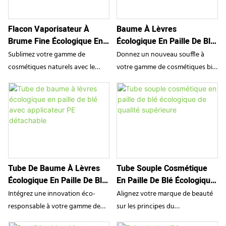
parfaitement respect de
fonctionnel est doté d'une
l'environnement et praticité pour
pompe naturelle assortie, alliant
Flacon Vaporisateur À
Baume À Lèvres
emporter partout avec vous vos
parfaitement respect de
Brume Fine Écologique En
Écologique En Paille De Blé
lotions toniques, crèmes et
l'environnement et performance
Paille De Blé Naturelle
Verte, Tube Souple
coffrets d'échantillons bio.
fiable pour les lotions, savons
Sublimez votre gamme de
Donnez un nouveau souffle à
pour les mains et gels douche bio.
cosmétiques naturels avec le
votre gamme de cosmétiques bio
flacon vaporisateur écologique
avec le baume à lèvres SampoX
SampoX en paille de blé. Fabriqué
en tube de paille de blé verte.
à partir d'un mélange durable
Composé à 30 % de paille de blé
composé à 30 % de paille de blé,
issue d'une agriculture durable,
ce flacon cylindrique est doté
cet élégant emballage vert pastel
d'une pompe à brume fine de
est orné de petites particules
précision et d'une finition
naturelles. Il allie avec brio
Tube De Baume À Lèvres
Tube Souple Cosmétique
mouchetée naturelle. Il allie à la
respect de l'environnement et
Écologique En Paille De Blé
En Paille De Blé Écologique
perfection respect de
application précise et hygiénique
Avec Applicateur PE
De Qualité Supérieure
l'environnement et fonctionnalité
pour des gloss et baumes à lèvres
Intégrez une innovation éco-
Alignez votre marque de beauté
Détachable
optimale au quotidien pour vos
haut de gamme.
responsable à votre gamme de
sur les principes du
lotions toniques et brumes visage
soins pour les lèvres avec le
développement durable grâce au