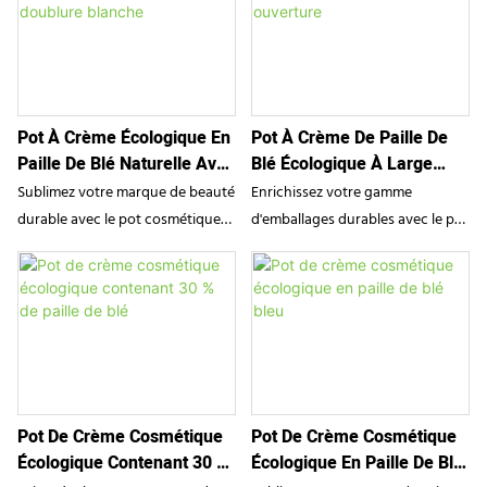
Pot À Crème Écologique En
Pot À Crème De Paille De
Paille De Blé Naturelle Avec
Blé Écologique À Large
Doublure Blanche
Ouverture
Sublimez votre marque de beauté
Enrichissez votre gamme
durable avec le pot cosmétique
d'emballages durables avec le pot
écologique SampoX en paille de
à crème écologique SampoX en
blé. Fabriqué à partir d'un
paille de blé. Fabriqué à partir
mélange innovant composé à 30
d'un mélange de 30 % de paille de
% de paille de blé naturelle, cet
blé naturelle, ce pot à large
emballage à large ouverture est
ouverture est doté d'une
doté d'une doublure intérieure
doublure intérieure protectrice
blanche sécurisée et d'une
assortie et d'une authentique
Pot De Crème Cosmétique
Pot De Crème Cosmétique
finition mouchetée naturelle,
finition mouchetée, assurant une
Écologique Contenant 30 %
Écologique En Paille De Blé
alliant harmonieusement
conservation optimale de la