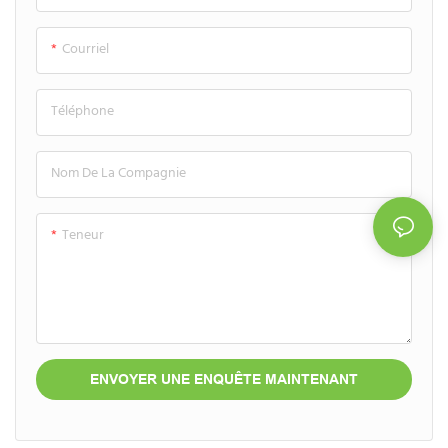
traditionnels dérivés du pétrole.
la durabilité ni l'esthétique. Avec
Spécialement conçu pour les
son design bio bleu ciel
Courriel
formules blanchissantes au
rafraîchissant et son bouchon à
charbon, il allie une esthétique
clapet pratique, il est le choix
Téléphone
moderne et élégante à un
idéal pour les marques
bouchon à clapet pratique, idéal
spécialisées dans les produits
pour les marques bio haut de
d'hygiène bucco-dentaire
Nom De La Compagnie
gamme.
naturels, sans fluor ou bio.
Teneur
ENVOYER UNE ENQUÊTE MAINTENANT