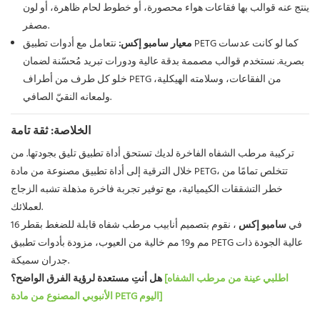
ينتج عنه قوالب بها فقاعات هواء محصورة، أو خطوط لحام ظاهرة، أو لون
مصفر.
معيار سامبو إكس:
نتعامل مع أدوات تطبيق PETG كما لو كانت عدسات
بصرية. نستخدم قوالب مصممة بدقة عالية ودورات تبريد مُحسّنة لضمان
خلو كل طرف من أطراف PETG من الفقاعات، وسلامته الهيكلية،
ولمعانه النقيّ الصافي.
الخلاصة: ثقة تامة
تركيبة مرطب الشفاه الفاخرة لديك تستحق أداة تطبيق تليق بجودتها. من
خلال الترقية إلى أداة تطبيق مصنوعة من مادة PETG، تتخلص تمامًا من
خطر التشققات الكيميائية، مع توفير تجربة فاخرة مذهلة تشبه الزجاج
لعملائك.
في
سامبو إكس
، نقوم بتصميم أنابيب مرطب شفاه قابلة للضغط بقطر 16
مم و19 مم خالية من العيوب، مزودة بأدوات تطبيق PETG عالية الجودة ذات
جدران سميكة.
[اطلبي عينة من مرطب الشفاه
هل أنتِ مستعدة لرؤية الفرق الواضح؟
الأنبوبي المصنوع من مادة PETG اليوم]