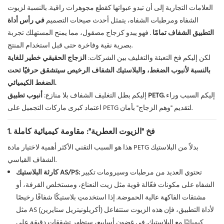
العلامات التجارية إلى أن تبدو عبواتها كقطع مجوهرات راقية. بالنسبة لزيوت
الشفاه ومرطبات الشفاه، يتمثل أحدث صيحات التصميم
في رأس أداة
التطبيق الشفاف تمامًا
. فهو يبدو كزجاج مصقول، مما يمنح المستهلك تجربة
بصرية نقية وفاخرة حتى قبل استخدام المنتج.
لكن إليكم فخ التعبئة والتغليف بين الشركات:
الزجاج الحقيقي خطير للغاية
بالنسبة لأنبوب الضغط، والبلاستيك الشفاف الرخيص سيتشقق حرفيًا تحت
الضغط الكيميائي.
إليكم السبب وراء
أنبوب تطبيق PETG.
إليكم بطل التغليف الشفاف بلا منازع:
اعتماد كبرى ماركات التجميل على PETG لتقديم "وهم الزجاج" بأمان.
1. فخ "الزيوت العطرية": مقاومة كيميائية كاملة
هذا هو السبب التقني الأكثر أهمية لاختيار مادة PETG بدلاً من البلاستيك
الشفاف القياسي.
تحتوي العديد من مرطبات وسيرومات تكبير
كارثة البلاستيك AS/PS:
الشفاه على مكونات فعّالة قوية مثل زيت النعناع، ​​ومستخلص القرفة، أو
مشتقات الفاكهة عالية الحموضة. إذا استخدمتِ بلاستيكًا شفافًا رخيصًا
مثل AS (أكريلونيتريل ستايرين) لأداة التطبيق، فإن هذه الزيوت ستتفاعل
كيميائيًا مع البلاستيك. في غضون أسابيع، ستظهر تشققات دقيقة على