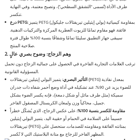
طرف الأداة (تُسمى "التشقق السطحي")، وتصبح معتمة، وفي النهاية
تنكسر.
يتميز PETG (بولي إيثيلين تيريفثالات جليكول) بمقاومة كيميائية
درع PETG:
فائقة. فهو مقاوم تمامًا للزيوت العطرية المركزة والتركيبات الدهنية.
سيبقى جهاز التطبيق سليمًا تمامًا وشفافًا بنسبة 100% طوال فترة
صلاحية المنتج.
2. وهم الزجاج: وضوح بصري عالٍ
ترغب العلامات التجارية الفاخرة في الحصول على جمالية الزجاج دون تحمل
المسؤولية القانونية.
التأثير البصري:
يتميز البولي إيثيلين تيريفثالات (PETG) بمعدل نفاذية
للضوء يزيد عن 90%. عند تشكيله في أداة وضع أحمر شفاه ذات جدران
سميكة (مثل طرف مائل أو شكل دمعة)، فإنه يكسر الضوء بشكل
جميل، محاكياً وزن ولمعان الكريستال المصقول الفاخر.
مقاومة للكسر بنسبة 100%:
على عكس الزجاج، الذي يُشكّل خطراً
جسيماً على السلامة في الحمام أو حقيبة اليد، يتميز البولي إيثيلين
تيريفثالات (PETG) بمتانته الفائقة ومقاومته للصدمات. ستحصل على
المظهر الفاخر للزجاج مع متانة البلاستيك التي لا تُكسر.