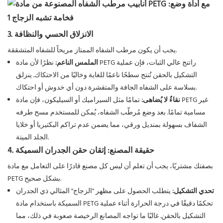
3. الانزلاق الحسي والنظافة
يجب أن يكون مرطب الشفاه الممتاز مريحاً للشفاه المتشققة.
الملمس الناعم:
نظرًا لأن مادة PETG راتنج عالي الثبات، فإن عملية
التشكيل بالحقن تُنتج سطحًا ناعمًا للغاية وخاليًا من الاحتكاك. ينزلق
بسلاسة على الشفاه الجافة والمتقشرة دون أي خدوش أو احتكاك.
نقاءٌ لا يُضاهى:
تمامًا مثل السيراميك أو السيليكون، فإن مادة PETG غير
مسامية تمامًا. بعد وضع مُرطّب الشفاه، يُمكن للمستخدم مسح طرفه
الشفاف بسهولة بمنديل ورقي، مما يضمن عدم تراكم البكتيريا أو خلايا
الجلد الميتة.
4. حقيقة المصنع: إتقان حقن الجدران السميكة
بصفتك مشتريًا، يجب أن تعلم أن ليس كل مصنع قادرًا على التعامل مع مادة
PETG بشكل صحيح.
تحدي التشكيل:
يتطلب الحصول على مظهر "الزجاج" المثالي ذي الجدران
السميكة باستخدام مادة PETG تحكمًا دقيقًا في درجة الحرارة أثناء عملية
التشكيل بالحقن. غالبًا ما تواجه المصانع الرخيصة صعوبة في ذلك، مما