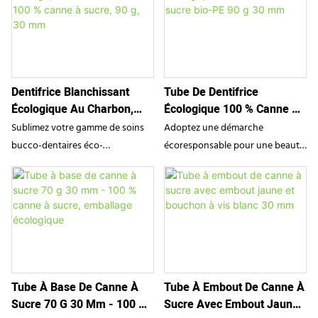
Dentifrice Blanchissant
Tube De Dentifrice
Écologique Au Charbon,
Écologique 100 % Canne À
Tube 100 % Canne À Sucre,
Sucre Bio-PE 90 G 30 Mm
Sublimez votre gamme de soins
Adoptez une démarche
90 G, 30 Mm
bucco-dentaires éco-
écoresponsable pour une beauté
responsables avec ce tube de
durable avec ce tube de
dentifrice de 90 g en plastique de
dentifrice écologique de 90 g
canne à sucre de SampoX. Cet
signé SampoX. Fabriqué
emballage écologique est
entièrement à partir de bio-PE
fabriqué à partir de bio-PE 100 %
100 % canne à sucre, ce tube
renouvelable issu de la canne à
offre une alternative neutre en
sucre, offrant une alternative
carbone aux plastiques
Tube À Base De Canne À
Tube À Embout De Canne À
durable aux plastiques
traditionnels, sans compromis sur
Sucre 70 G 30 Mm - 100 %
Sucre Avec Embout Jaune
traditionnels dérivés du pétrole.
la durabilité ni l'esthétique. Avec