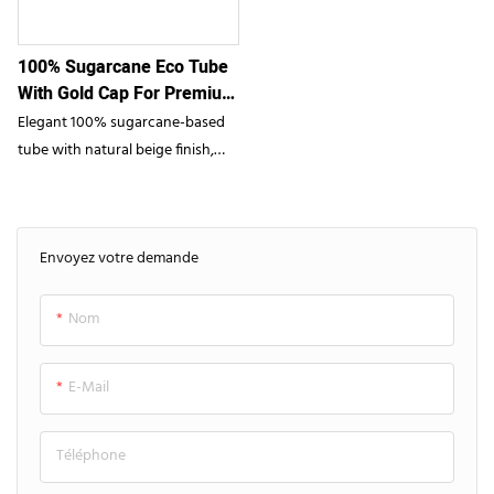
development packaging tube
responsabilité.
ideal for environmentally
100% Sugarcane Eco Tube
conscious cosmetic brands
With Gold Cap For Premium
Cosmetics
Elegant 100% sugarcane-based
tube with natural beige finish,
gold screw cap, and sugarcane
motif print - perfect for luxury
sustainable beauty brands
Envoyez votre demande
Nom
E-Mail
Téléphone