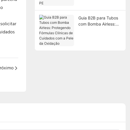
de PE
 o
Guia B2B para Tubos
olicitar
com Bomba Airless:
Protegendo Fórmulas
uidados
Clínicas de Cuidados
com a Pele da
Oxidação
róximo