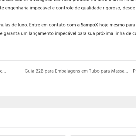
te engenharia impecável e controle de qualidade rigoroso, desde
ulas de luxo. Entre em contato com
a SampoX
hoje mesmo para s
e garanta um lançamento impecável para sua próxima linha de c
Guia B2B para Bisnagas Cosméticas com Esfera: Escolhendo entre 1, 3 ou 5 Esferas
Guia B2B para Embalagens em Tubo para Massagem no Couro Cabeludo: Elevando o Cuidado Capilar
P