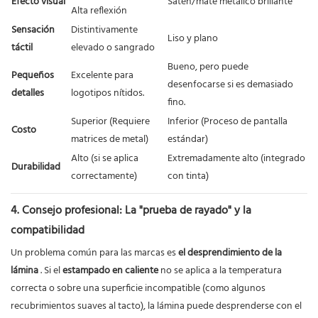
Efecto visual
Satén/mate metálico brillante
Alta reflexión
Sensación
Distintivamente
Liso y plano
táctil
elevado o sangrado
Bueno, pero puede
Pequeños
Excelente para
desenfocarse si es demasiado
detalles
logotipos nítidos.
fino.
Superior (Requiere
Inferior (Proceso de pantalla
Costo
matrices de metal)
estándar)
Alto (si se aplica
Extremadamente alto (integrado
Durabilidad
correctamente)
con tinta)
4. Consejo profesional: La "prueba de rayado" y la
compatibilidad
Un problema común para las marcas es
el desprendimiento de la
lámina
. Si el
estampado en caliente
no se aplica a la temperatura
correcta o sobre una superficie incompatible (como algunos
recubrimientos suaves al tacto), la lámina puede desprenderse con el