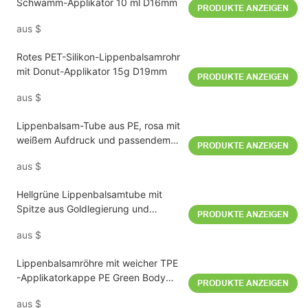
Schwamm-Applikator 10 ml D16mm
PRODUKTE ANZEIGEN
aus
$
Rotes PET-Silikon-Lippenbalsamrohr
mit Donut-Applikator 15g D19mm
PRODUKTE ANZEIGEN
aus
$
Lippenbalsam-Tube aus PE, rosa mit
weißem Aufdruck und passendem
PRODUKTE ANZEIGEN
Deckel, 10 ml, Durchmesser 16 mm
aus
$
Hellgrüne Lippenbalsamtube mit
Spitze aus Goldlegierung und
PRODUKTE ANZEIGEN
passender Kappe aus PE, 10 ml
aus
$
Lippenbalsamröhre mit weicher TPE
-Applikatorkappe PE Green Body
PRODUKTE ANZEIGEN
D16mm 10 ml
aus
$