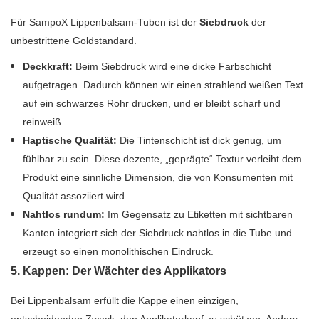
Für SampoX Lippenbalsam-Tuben ist der
Siebdruck
der
unbestrittene Goldstandard.
Deckkraft:
Beim Siebdruck wird eine dicke Farbschicht
aufgetragen. Dadurch können wir einen strahlend weißen Text
auf ein schwarzes Rohr drucken, und er bleibt scharf und
reinweiß.
Haptische Qualität:
Die Tintenschicht ist dick genug, um
fühlbar zu sein. Diese dezente, „geprägte“ Textur verleiht dem
Produkt eine sinnliche Dimension, die von Konsumenten mit
Qualität assoziiert wird.
Nahtlos rundum:
Im Gegensatz zu Etiketten mit sichtbaren
Kanten integriert sich der Siebdruck nahtlos in die Tube und
erzeugt so einen monolithischen Eindruck.
5. Kappen: Der Wächter des Applikators
Bei Lippenbalsam erfüllt die Kappe einen einzigen,
entscheidenden Zweck: den Applikatorkopf zu schützen. Anders