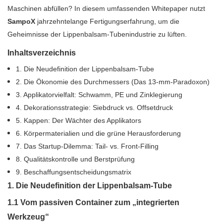
Maschinen abfüllen? In diesem umfassenden Whitepaper nutzt
SampoX
jahrzehntelange Fertigungserfahrung, um die
Geheimnisse der Lippenbalsam-Tubenindustrie zu lüften.
Inhaltsverzeichnis
1. Die Neudefinition der Lippenbalsam-Tube
2. Die Ökonomie des Durchmessers (Das 13-mm-Paradoxon)
3. Applikatorvielfalt: Schwamm, PE und Zinklegierung
4. Dekorationsstrategie: Siebdruck vs. Offsetdruck
5. Kappen: Der Wächter des Applikators
6. Körpermaterialien und die grüne Herausforderung
7. Das Startup-Dilemma: Tail- vs. Front-Filling
8. Qualitätskontrolle und Berstprüfung
9. Beschaffungsentscheidungsmatrix
1. Die Neudefinition der Lippenbalsam-Tube
1.1 Vom passiven Container zum „integrierten
Werkzeug“