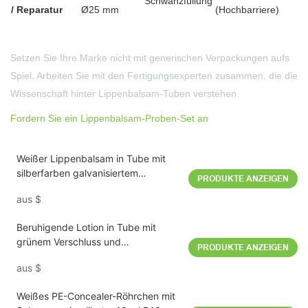
Schwanzfüllung
/ Reparatur
Ø25 mm
(Hochbarriere)
Bereit, Ihr perfektes Rohr zu konstruieren?
Setzen Sie Ihre Marke nicht mit generischen Verpackungen aufs
Spiel. Arbeiten Sie mit den Fertigungsexperten zusammen, die die
Wissenschaft hinter Lippenbalsam-Tuben verstehen.
Fordern Sie ein Lippenbalsam-Proben-Set an
Weißer Lippenbalsam in Tube mit
silberfarben galvanisiertem
PRODUKTE ANZEIGEN
Verschluss und abnehmbarem
aus
$
PETG-Applikator, 10 ml
Beruhigende Lotion in Tube mit
grünem Verschluss und
PRODUKTE ANZEIGEN
Keramikspitze, 15 ml, D19 mm
aus
$
Weißes PE-Concealer-Röhrchen mit