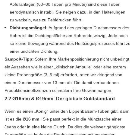
Abfüllanlagen (60–80 Tuben pro Minute) sind diese Tuben
aerodynamisch instabil. Sie neigen dazu, in den Halterungen
zu wackeln, was zu Fehldrucken führt.
Dichtungsmängel:
Aufgrund des geringen Durchmessers des
Rohrs ist die Dichtungsfläche am Rohrende winzig. Jede noch
so kleine Bewegung während des Heißsiegelprozesses führt zu
einer undichten Dichtung.
SampoX-Tipp:
Sofern Ihre Markenpositionierung nicht unbedingt
ein Aussehen wie in einer „klinischen Ampulle“ oder eine extrem
kleine Probengröße (3–5 ml) erfordert, raten wir dringend von
einem Durchmesser von 13 mm ab. Die damit verbundenen
Produktionsineffizienzen schmälern Ihre Gewinnmargen.
2.2 Ø16mm & Ø19mm: Der globale Goldstandard
Wenn es einen „König“ unter den Lippenbalsam-Tuben gibt, dann
ist es die
Ø16 mm
. Sie passt perfekt in die Münztasche einer
Jeans oder in eine kleine Clutch. Da dies die weltweit gängigste
Formgröße ist, laufen die Produktionslinien mit maximaler