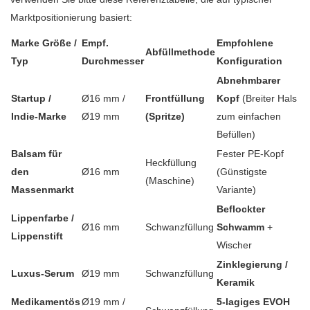
Marktpositionierung basiert:
Marke Größe /
Empf.
Empfohlene
Abfüllmethode
Typ
Durchmesser
Konfiguration
Abnehmbarer
Startup /
Ø16 mm /
Frontfüllung
Kopf
(Breiter Hals
Indie-Marke
Ø19 mm
(Spritze)
zum einfachen
Befüllen)
Balsam für
Fester PE-Kopf
Heckfüllung
den
Ø16 mm
(Günstigste
(Maschine)
Massenmarkt
Variante)
Beflockter
Lippenfarbe /
Ø16 mm
Schwanzfüllung
Schwamm
+
Lippenstift
Wischer
Zinklegierung /
Luxus-Serum
Ø19 mm
Schwanzfüllung
Keramik
Medikamentös
Ø19 mm /
5-lagiges EVOH