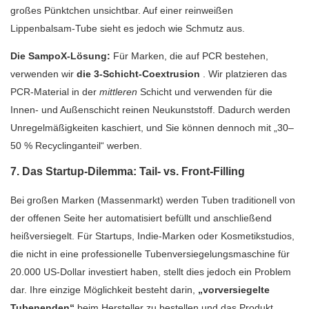
großes Pünktchen unsichtbar. Auf einer reinweißen
Lippenbalsam-Tube sieht es jedoch wie Schmutz aus.
Die SampoX-Lösung:
Für Marken, die auf PCR bestehen,
verwenden wir
die 3-Schicht-Coextrusion
. Wir platzieren das
PCR-Material in der
mittleren
Schicht und verwenden für die
Innen- und Außenschicht reinen Neukunststoff. Dadurch werden
Unregelmäßigkeiten kaschiert, und Sie können dennoch mit „30–
50 % Recyclinganteil“ werben.
7. Das Startup-Dilemma: Tail- vs. Front-Filling
Bei großen Marken (Massenmarkt) werden Tuben traditionell von
der offenen Seite her automatisiert befüllt und anschließend
heißversiegelt. Für Startups, Indie-Marken oder Kosmetikstudios,
die nicht in eine professionelle Tubenversiegelungsmaschine für
20.000 US-Dollar investiert haben, stellt dies jedoch ein Problem
dar. Ihre einzige Möglichkeit besteht darin,
„vorversiegelte
Tubenenden“
beim Hersteller zu bestellen und das Produkt