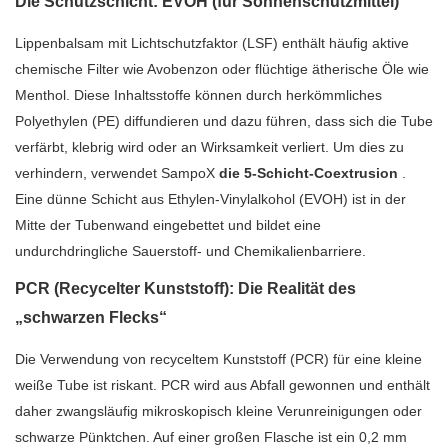
Die Schutzschicht: EVOH (für Sonnenschutzmittel)
Lippenbalsam mit Lichtschutzfaktor (LSF) enthält häufig aktive
chemische Filter wie Avobenzon oder flüchtige ätherische Öle wie
Menthol. Diese Inhaltsstoffe können durch herkömmliches
Polyethylen (PE) diffundieren und dazu führen, dass sich die Tube
verfärbt, klebrig wird oder an Wirksamkeit verliert. Um dies zu
verhindern, verwendet SampoX
die 5-Schicht-Coextrusion
.
Eine dünne Schicht aus Ethylen-Vinylalkohol (EVOH) ist in der
Mitte der Tubenwand eingebettet und bildet eine
undurchdringliche Sauerstoff- und Chemikalienbarriere.
PCR (Recycelter Kunststoff): Die Realität des
„schwarzen Flecks“
Die Verwendung von recyceltem Kunststoff (PCR) für eine kleine
weiße Tube ist riskant. PCR wird aus Abfall gewonnen und enthält
daher zwangsläufig mikroskopisch kleine Verunreinigungen oder
schwarze Pünktchen. Auf einer großen Flasche ist ein 0,2 mm