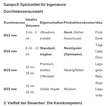
SampoX-Spickzettel für Ingenieure:
Durchmesserauswahl
Ideales
Durchmesser
Eigenschaften
Produktionskosten
Ideal fü
Volumen
3 ml - 5
Ultradünn,
Hoch
(Hoher
Proben
Ø13 mm
ml
instabil
Ausschuss)
Einweg
Täglic
8 ml - 12
Standard,
Niedrigster
Ø16 mm
Lippen
ml
tragbar
(Optimaler)
Gloss
Premium,
Lippen
10 ml -
Ø19 mm
breites
Niedrig/Mittel
getönt
18 ml
Zifferblatt
Balsa
Augen-
15 ml -
Ø22 mm
Solide Haptik
Medium
Lippen
20 ml
aufpol
3. Vielfalt der Bewerber: Die Kernkompetenz