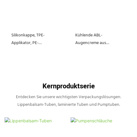
Silikonkappe, TPE-
Kühlende ABL-
Applikator, PE-
Augencreme aus
Lippenbalsam-Tube, 15 g, 19
Zinklegierung, Tube 20 ml,
mm
19 mm
Kernproduktserie
Entdecken Sie unsere wichtigsten Verpackungslösungen:
Lippenbalsam-Tuben, laminierte Tuben und Pumptuben.