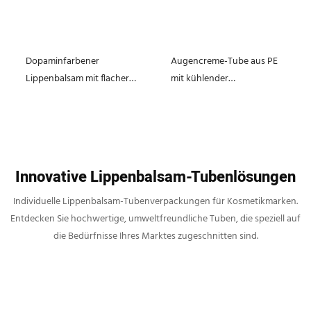
Dopaminfarbener
Augencreme-Tube aus PE
Lippenbalsam mit flacher
mit kühlender
Donut-Spitze, PE-
Keramikspitze, 15 ml, 19 mm
Quetschtube, 19 mm
Innovative Lippenbalsam-Tubenlösungen
Individuelle Lippenbalsam-Tubenverpackungen für Kosmetikmarken.
Entdecken Sie hochwertige, umweltfreundliche Tuben, die speziell auf
die Bedürfnisse Ihres Marktes zugeschnitten sind.