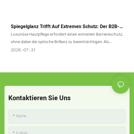
Spiegelglanz Trifft Auf Extremen Schutz: Der B2B-
Leitfaden Für Hochglänzende ABL-Kosmetiktuben
Luxuriöse Hautpflege erfordert einen extremen Barriereschutz,
ohne dabei die optische Brillanz zu beeinträchtigen. Als
führender Hersteller, JIIHO Die hochglänzenden ABL-
2026
07
31
Kosmetiktuben der Ingenieure zeichnen sich durch eine
nahtlose Ausrichtung des Designs und einen 100%igen
Sauerstoffschutz für aktive Formeln aus.
Kontaktieren Sie Uns
Name
E-Mail