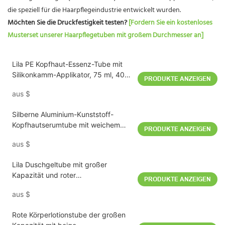
die speziell für die Haarpflegeindustrie entwickelt wurden.
Möchten Sie die Druckfestigkeit testen?
[Fordern Sie ein kostenloses
Musterset unserer Haarpflegetuben mit großem Durchmesser an]
Lila PE Kopfhaut-Essenz-Tube mit
Silikonkamm-Applikator, 75 ml, 40
PRODUKTE ANZEIGEN
mm
aus
$
Silberne Aluminium-Kunststoff-
Kopfhautserumtube mit weichem
PRODUKTE ANZEIGEN
Massagegerät, D40mm
aus
$
Lila Duschgeltube mit großer
Kapazität und roter
PRODUKTE ANZEIGEN
Klappdeckelkappe 400 ml D60mm
aus
$
Rote Körperlotionstube der großen