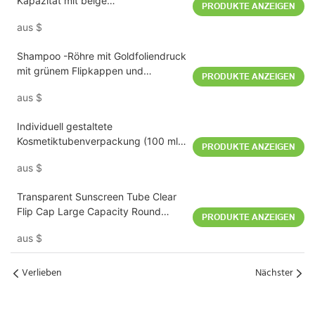
Kapazität mit beige
PRODUKTE ANZEIGEN
Klappdeckelkappe 200 ml D60mm
aus
$
Shampoo -Röhre mit Goldfoliendruck
mit grünem Flipkappen und
PRODUKTE ANZEIGEN
veganem freundlichem Design 300
aus
$
ml
Individuell gestaltete
Kosmetiktubenverpackung (100 ml,
PRODUKTE ANZEIGEN
D40 mm) – Transparenter brauner
aus
$
Farbverlauf
Transparent Sunscreen Tube Clear
Flip Cap Large Capacity Round
PRODUKTE ANZEIGEN
Design
aus
$
Verlieben
Nächster