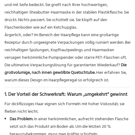
und mit Seife bedeckt. Sie greift nach Ihrer hochwertigen,
reichhaltigen Sheabutter-Haarmaske in der stabilen Plastikflasche. Sie
drückt. Nichts passiert. Sie schüttelt sie. Sie klopft auf den
Flaschenboden wie auf ein Ketchupglas.
Ärgerlich, oder? Im Bereich der Haarpflege kann eine großartige
Rezeptur durch ungeeignete Verpackungen völlig ruiniert werden. Bei
reichhaltigen Spülungen, Kopfhautpeelings und Haarmasken
versagen herkömmliche Pumpspender oder starre PET-Flaschen oft.
Die ultimative Verpackungslösung für garantierten Wiederkauf?
Die
großvolumige, nach innen gewölbte Quetschtube.
Hier erfahren Sie,
warum dieses Design im Haarpflegeregal so erfolgreich ist.
1. Der Vorteil der Schwerkraft: Warum „umgekehrt“ gewinnt
Für dickflüssiges Haar eignen sich Formeln mit hoher Viskosität; sie
fließen nicht leicht.
Das Problem:
In einer herkömmlichen, aufrecht stehenden Flasche
setzt sich das Produkt am Boden ab. Um die letzten 20 %
herauszubekommen, muss man kräftig schütteln.