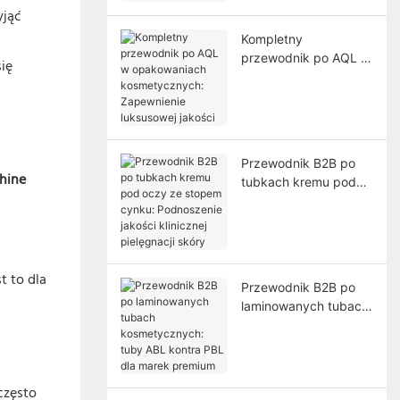
yjąć
Kompletny
przewodnik po AQL w
się
opakowaniach
kosmetycznych:
Zapewnienie
luksusowej jakości
Przewodnik B2B po
hine
tubkach kremu pod
oczy ze stopem
cynku: Podnoszenie
jakości klinicznej
pielęgnacji skóry
t to dla
Przewodnik B2B po
laminowanych tubach
kosmetycznych: tuby
ABL kontra PBL dla
marek premium
często