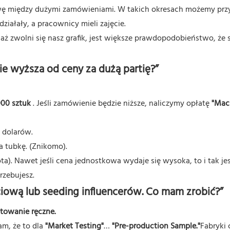
rwę między dużymi zamówieniami. W takich okresach możemy prz
iałały, a pracownicy mieli zajęcie.
 aż zwolni się nasz grafik, jest większe prawdopodobieństwo, że 
nie wyższa od ceny za dużą partię?”
000 sztuk
. Jeśli zamówienie będzie niższe, naliczymy opłatę
"Mac
 dolarów.
a tubkę. (Znikomo).
a). Nawet jeśli cena jednostkowa wydaje się wysoka, to i tak jes
rzebujesz.
ęciową lub seeding influencerów. Co mam zrobić?”
etowanie ręczne.
am, że to dla
"Market Testing"
…
"Pre-production Sample."
Fabryki 