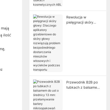
kosmetycznych ABL
Rewolucja w
pielęgnacji skóry
) mają
głowy: Dlaczego
aplikatory
ą ilość
grzebieniowe do
skóry głowy
nę,
rozwiązują problem
bezpośredniego
dostarczania
mieszków włosowych i
ez
wycieków podczas
transportu
Przewodnik B2B po
tubkach z balsamem
do ust o średnicy 13
mm: przełamywanie
bariery
mikroopakowań