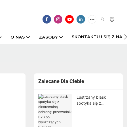
SKONTAKTUJ SIĘ Z NAMI
O NAS
ZASOBY
Zalecane Dla Ciebie
Lustrzany blask
spotyka się z
ekstremalną ochroną:
przewodnik B2B po
błyszczących
tubkach