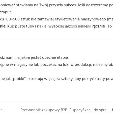
 ponieważ stawiamy na Twój przyszły sukces. Jeśli dostrzeżemy po
typu”.
u 100–500 sztuk nie zamawiaj etykietowania maszynowego (m
nie:
Kup puste tuby i naklej wysokiej jakości naklejki
ręcznie
. To
dz nam, na jakim jesteś obecnie etapie.
tępne w magazynie lub poczekać na luki w produkcji, możemy ob
 jak „próbki” i kosztują więcej za sztukę, aby pokryć straty po
Poradnik przetrwania opakowań kremów przeciwsłonecznych: Blokowanie światła i wycieków substancji chemicznych
Przewodnik zakupowy B2B: 5 specyfikacji do sprawdzenia przed złożeniem zamówienia w Chinach