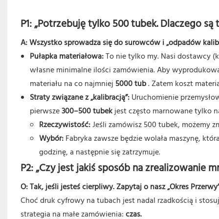
P1: „Potrzebuję tylko 500 tubek. Dlaczego są
A: Wszystko sprowadza się do surowców i „odpadów kalib
Pułapka materiałowa:
To nie tylko my. Nasi dostawcy (k
własne minimalne ilości zamówienia. Aby wyprodukować
materiału na co najmniej
5000 tub
. Zatem koszt materia
Straty związane z „kalibracją”:
Uruchomienie przemysłowe
pierwsze
300–500 tubek
jest często marnowane tylko na
Rzeczywistość:
Jeśli zamówisz 500 tubek, możemy z
Wybór:
Fabryka zawsze będzie wolała maszynę, która p
godzinę, a następnie się zatrzymuje.
P2: „Czy jest jakiś sposób na zrealizowanie
O: Tak, jeśli jesteś cierpliwy. Zapytaj o nasz „Okres Przerwy”
Choć druk cyfrowy na tubach jest nadal rzadkością i stos
strategia na małe zamówienia:
czas.