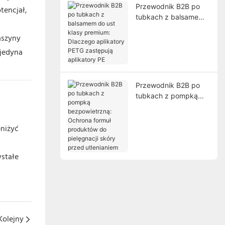
Przewodnik B2B po
tencjał,
tubkach z balsamem
do ust klasy premium:
aszyny
Dlaczego aplikatory
PETG zastępują
 jedyna
aplikatory PE
Przewodnik B2B po
tubkach z pompką
bezpowietrzną:
Ochrona formuł
niżyć
produktów do
pielęgnacji skóry
przed utlenianiem
wstałe
Kolejny