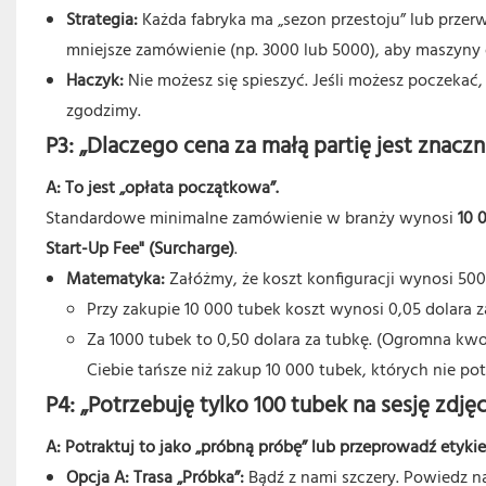
Strategia:
Każda fabryka ma „sezon przestoju” lub prze
mniejsze zamówienie (np. 3000 lub 5000), aby maszyny dz
Haczyk:
Nie możesz się spieszyć. Jeśli możesz poczekać,
zgodzimy.
P3: „Dlaczego cena za małą partię jest znacz
A: To jest „opłata początkowa”.
Standardowe minimalne zamówienie w branży wynosi
10 
Start-Up Fee" (Surcharge)
.
Matematyka:
Załóżmy, że koszt konfiguracji wynosi 500
Przy zakupie 10 000 tubek koszt wynosi 0,05 dolara z
Za 1000 tubek to 0,50 dolara za tubkę. (Ogromna kwot
Ciebie tańsze niż zakup 10 000 tubek, których nie pot
P4: „Potrzebuję tylko 100 tubek na sesję zdj
A: Potraktuj to jako „próbną próbę” lub przeprowadź etyki
Opcja A: Trasa „Próbka”:
Bądź z nami szczery. Powiedz n