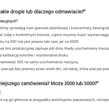
 takie drogie lub dlaczego odmawiacie?”
racyjnych”.
tórzy sprzedają nam granulat plastikowy i koncentraty barwiące
 tubę o konkretnym kolorze, często musimy kupić wystarczając
łu na 500 tub jest prawie taki sam jak na 5000.
j linii produkcyjnej zajmuje pół dnia. Kiedy uruchamiamy maszy
 kalibrację kolorów i wyrównanie druku.
marnować 500 na samo uruchomienie maszyny.
racuje bez przerwy przez wiele dni, od takiej, która pracuje prz
 mniejszego zamówienia? Może 3000 lub 5000?”
.
uje się go głównie w przypadku prototypów papierowych, istnieje