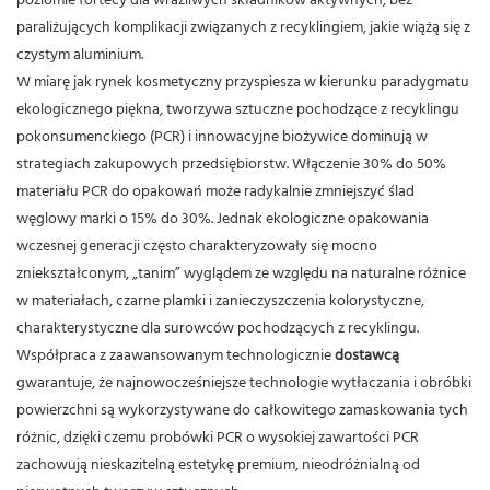
poziomie fortecy dla wrażliwych składników aktywnych, bez
paraliżujących komplikacji związanych z recyklingiem, jakie wiążą się z
czystym aluminium.
W miarę jak rynek kosmetyczny przyspiesza w kierunku paradygmatu
ekologicznego piękna, tworzywa sztuczne pochodzące z recyklingu
pokonsumenckiego (PCR) i innowacyjne biożywice dominują w
strategiach zakupowych przedsiębiorstw. Włączenie 30% do 50%
materiału PCR do opakowań może radykalnie zmniejszyć ślad
węglowy marki o 15% do 30%.
Jednak ekologiczne opakowania
wczesnej generacji często charakteryzowały się mocno
zniekształconym, „tanim” wyglądem ze względu na naturalne różnice
w materiałach, czarne plamki i zanieczyszczenia kolorystyczne,
charakterystyczne dla surowców pochodzących z recyklingu.
Współpraca z zaawansowanym technologicznie
dostawcą
gwarantuje, że najnowocześniejsze technologie wytłaczania i obróbki
powierzchni są wykorzystywane do całkowitego zamaskowania tych
różnic, dzięki czemu probówki PCR o wysokiej zawartości PCR
zachowują nieskazitelną estetykę premium, nieodróżnialną od