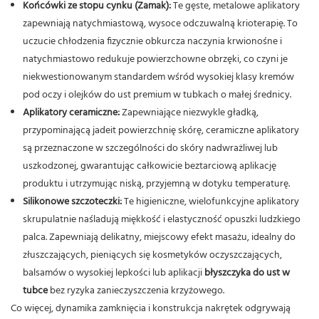
Końcówki ze stopu cynku (Zamak):
Te gęste, metalowe aplikatory
zapewniają natychmiastową, wysoce odczuwalną krioterapię. To
uczucie chłodzenia fizycznie obkurcza naczynia krwionośne i
natychmiastowo redukuje powierzchowne obrzęki, co czyni je
niekwestionowanym standardem wśród wysokiej klasy kremów
pod oczy i olejków do ust premium w tubkach o małej średnicy.
Aplikatory ceramiczne:
Zapewniające niezwykle gładką,
przypominającą jadeit powierzchnię skórę, ceramiczne aplikatory
są przeznaczone w szczególności do skóry nadwrażliwej lub
uszkodzonej, gwarantując całkowicie beztarciową aplikację
produktu i utrzymując niską, przyjemną w dotyku temperaturę.
Silikonowe szczoteczki:
Te higieniczne, wielofunkcyjne aplikatory
skrupulatnie naśladują miękkość i elastyczność opuszki ludzkiego
palca. Zapewniają delikatny, miejscowy efekt masażu, idealny do
złuszczających, pieniących się kosmetyków oczyszczających,
balsamów o wysokiej lepkości lub aplikacji
błyszczyka do ust w
tubce
bez ryzyka zanieczyszczenia krzyżowego.
Co więcej, dynamika zamknięcia i konstrukcja nakrętek odgrywają