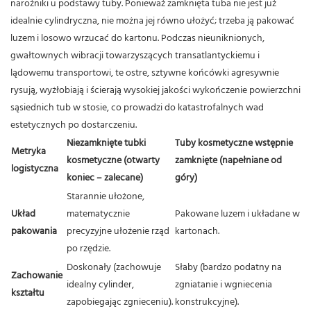
narożniki u podstawy tuby. Ponieważ zamknięta tuba nie jest już
idealnie cylindryczna, nie można jej równo ułożyć; trzeba ją pakować
luzem i losowo wrzucać do kartonu. Podczas nieuniknionych,
gwałtownych wibracji towarzyszących transatlantyckiemu i
lądowemu transportowi, te ostre, sztywne końcówki agresywnie
rysują, wyżłobiają i ścierają wysokiej jakości wykończenie powierzchni
sąsiednich tub w stosie, co prowadzi do katastrofalnych wad
estetycznych po dostarczeniu.
Niezamknięte tubki
Tuby kosmetyczne wstępnie
Metryka
kosmetyczne (otwarty
zamknięte (napełniane od
logistyczna
koniec – zalecane)
góry)
Starannie ułożone,
Układ
matematycznie
Pakowane luzem i układane w
pakowania
precyzyjne ułożenie rząd
kartonach.
po rzędzie.
Doskonały (zachowuje
Słaby (bardzo podatny na
Zachowanie
idealny cylinder,
zgniatanie i wgniecenia
kształtu
zapobiegając zgnieceniu).
konstrukcyjne).