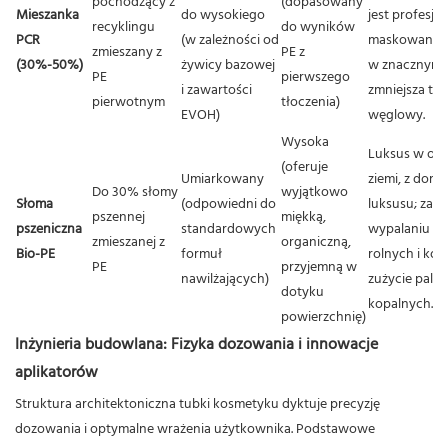
pochodzący z
(dopasowany
Mieszanka
do wysokiego
jest profesjo
recyklingu
do wyników
PCR
(w zależności od
maskowanie 
zmieszany z
PE z
(30%-50%)
żywicy bazowej
w znacznym 
PE
pierwszego
i zawartości
zmniejsza to 
pierwotnym
tłoczenia)
EVOH)
węglowy.
Wysoka
Luksus w odc
(oferuje
Umiarkowany
ziemi, z domi
Do 30% słomy
wyjątkowo
Słoma
(odpowiedni do
luksusu; zap
pszennej
miękką,
pszeniczna
standardowych
wypalaniu g
zmieszanej z
organiczną,
Bio-PE
formuł
rolnych i ko
PE
przyjemną w
nawilżających)
zużycie paliw
dotyku
kopalnych.
powierzchnię)
Inżynieria budowlana: Fizyka dozowania i innowacje
aplikatorów
Struktura architektoniczna tubki kosmetyku dyktuje precyzję
dozowania i optymalne wrażenia użytkownika. Podstawowe