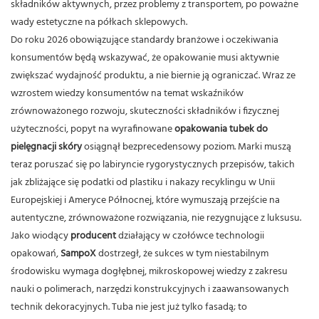
składników aktywnych, przez problemy z transportem, po poważne
wady estetyczne na półkach sklepowych.
Do roku 2026 obowiązujące standardy branżowe i oczekiwania
konsumentów będą wskazywać, że opakowanie musi aktywnie
zwiększać wydajność produktu, a nie biernie ją ograniczać.
Wraz ze
wzrostem wiedzy konsumentów na temat wskaźników
zrównoważonego rozwoju, skuteczności składników i fizycznej
użyteczności, popyt na wyrafinowane
opakowania tubek do
pielęgnacji skóry
osiągnął bezprecedensowy poziom. Marki muszą
teraz poruszać się po labiryncie rygorystycznych przepisów, takich
jak zbliżające się podatki od plastiku i nakazy recyklingu w Unii
Europejskiej i Ameryce Północnej, które wymuszają przejście na
autentyczne, zrównoważone rozwiązania, nie rezygnujące z luksusu.
Jako wiodący
producent
działający w czołówce technologii
opakowań,
SampoX
dostrzegł, że sukces w tym niestabilnym
środowisku wymaga dogłębnej, mikroskopowej wiedzy z zakresu
nauki o polimerach, narzędzi konstrukcyjnych i zaawansowanych
technik dekoracyjnych. Tuba nie jest już tylko fasadą; to