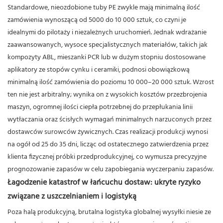
Standardowe, nieozdobione tuby PE zwykle mają minimalną ilość
zamówienia wynoszącą od 5000 do 10 000 sztuk, co czyni je
idealnymi do pilotaży i niezależnych uruchomień.
Jednak wdrażanie
zaawansowanych, wysoce specjalistycznych materiałów, takich jak
kompozyty ABL, mieszanki PCR lub w dużym stopniu dostosowane
aplikatory ze stopów cynku i ceramiki, podnosi obowiązkową
minimalną ilość zamówienia do poziomu 10 000–20 000 sztuk.
Wzrost
ten nie jest arbitralny; wynika on z wysokich kosztów przezbrojenia
maszyn, ogromnej ilości ciepła potrzebnej do przepłukania linii
wytłaczania oraz ścisłych wymagań minimalnych narzuconych przez
dostawców surowców żywicznych.
Czas realizacji produkcji wynosi
na ogół od 25 do 35 dni, licząc od ostatecznego zatwierdzenia przez
klienta fizycznej próbki przedprodukcyjnej, co wymusza precyzyjne
prognozowanie zapasów w celu zapobiegania wyczerpaniu zapasów.
Łagodzenie katastrof w łańcuchu dostaw: ukryte ryzyko
związane z uszczelnianiem i logistyką
Poza halą produkcyjną, brutalna logistyka globalnej wysyłki niesie ze