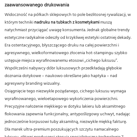
zaawansowanego drukowania
Widoczność na półkach sklepowych to pole bezlitosnej rywalizacji, w
którym techniki
nadruku na tubkach z kosmetykami
muszą
natychmiast przyciągać uwagę konsumenta.
Jednak globalne trendy
estetyczne radykalnie odeszły od krzykliwej estetyki ostatniej dekady.
Era ostentacyjnego, błyszczącego druku na całej powierzchni i
agresywnego, wielkoformatowego złocenia hot-stampingu szybko
ustępuje miejsca wyrafinowanemu etosowi „cichego luksusu”.
Współcześni nabywcy dóbr luksusowych przedkładają głębokie
doznania dotykowe – naukowo określane jako haptyka – nad
agresywny branding wizualny.
Osiągnięcie tego niezwykle pożądanego, cichego luksusu wymaga
wyrafinowanego, wieloetapowego wykończenia powierzchni.
Precyzyjne nałożenie miękkiego w dotyku lakieru lub aksamitnego
flokowania zapewnia funkcjonalny, antypoślizgowy uchwyt, nadając
jednocześnie korpusowi tuby aksamitną, niezwykle miękką fakturę.
Dla marek ultra-premium poszukujących szczytu namacalnego