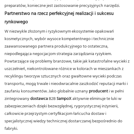
preparatów, konieczne jest zastosowanie precyzyjnych narzędzi.
Partnerstwo na rzecz perfekcyjnej realizacji i sukcesu
rynkowego
W niezwykle złożonym i ryzykownym ekosystemie opakowań
kosmetycznych, wybór wysoce kompetentnego i technicznie
zaawansowanego partnera produkcyjnego to ostateczna,
niepodlegająca negocjacjom strategia zarządzania ryzykiem.
Powtarzające się problemy branżowe, takie jak katastrofalne wycieki z
uszczelnień, niekontrolowane różnice w kolorach w mieszankach z
recyklingu tworzyw sztucznych oraz gwałtowne wycieki podczas
transportu, mogą trwale i nieodwracalnie zaszkodzić reputacji marki i
zaufaniu konsumentów.
Jako globalnie uznany
producent
i w pełni
zintegrowany
dostawca
B2B
SampoX
aktywnie eliminuje te luki w
zabezpieczeniach dzięki bezwzględnej, rygorystycznej inżynierii,
całkowicie przejrzystym certyfikacjom łańcucha dostaw i
specjalistycznej wiedzy technicznej dostarczanej bezpośrednio do
fabryki.