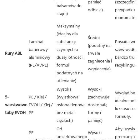
pamięć
(szczególnie
balsamów do
odbicia)
przypadku p
stajni)
monomateria
Maksymalny
(idealny dla
Średni
Laminat
substancji
Posiada wid
(podatny na
barierowy
czynnych o
szew wzdłuż
Rury ABL
trwałe
aluminiowy
dużej lotności i
bardzo trudn
zagniecenia i
(PE/Al/PE)
formuł
recyklingu.
wgniecenia)
podatnych na
utlenianie)
Wysoka
Wysoki
Wygląd bez 
5-
PE / Klej /
(wyjątkowa
(zachowuje
idealne połą
warstwowe
EVOH / Klej /
osłona tlenowa
doskonałą
luksusu i oc
tuby EVOH
PE
bez metali
formę i
formuły.
ciężkich)
pamięć)
Od
Aby uzyskać
PE
Wysoki
umiarkowanego
premium, kon