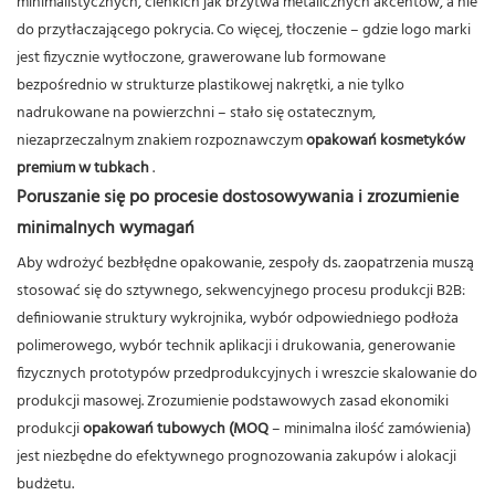
minimalistycznych, cienkich jak brzytwa metalicznych akcentów, a nie
do przytłaczającego pokrycia. Co więcej, tłoczenie – gdzie logo marki
jest fizycznie wytłoczone, grawerowane lub formowane
bezpośrednio w strukturze plastikowej nakrętki, a nie tylko
nadrukowane na powierzchni – stało się ostatecznym,
niezaprzeczalnym znakiem rozpoznawczym
opakowań kosmetyków
premium w tubkach
.
Poruszanie się po procesie dostosowywania i zrozumienie
minimalnych wymagań
Aby wdrożyć bezbłędne opakowanie, zespoły ds. zaopatrzenia muszą
stosować się do sztywnego, sekwencyjnego procesu produkcji B2B:
definiowanie struktury wykrojnika, wybór odpowiedniego podłoża
polimerowego, wybór technik aplikacji i drukowania, generowanie
fizycznych prototypów przedprodukcyjnych i wreszcie skalowanie do
produkcji masowej.
Zrozumienie podstawowych zasad ekonomiki
produkcji
opakowań tubowych (MOQ
– minimalna ilość zamówienia)
jest niezbędne do efektywnego prognozowania zakupów i alokacji
budżetu.