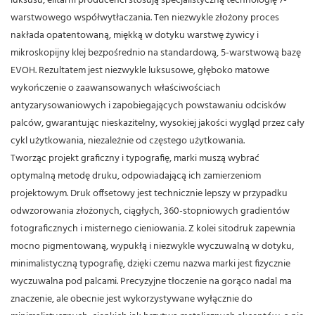
luksusu, elitarni producenci stosują specjalistyczną technologię 7-
warstwowego współwytłaczania. Ten niezwykle złożony proces
nakłada opatentowaną, miękką w dotyku warstwę żywicy i
mikroskopijny klej bezpośrednio na standardową, 5-warstwową bazę
EVOH. Rezultatem jest niezwykle luksusowe, głęboko matowe
wykończenie o zaawansowanych właściwościach
antyzarysowaniowych i zapobiegających powstawaniu odcisków
palców, gwarantując nieskazitelny, wysokiej jakości wygląd przez cały
cykl użytkowania, niezależnie od częstego użytkowania.
Tworząc projekt graficzny i typografię, marki muszą wybrać
optymalną metodę druku, odpowiadającą ich zamierzeniom
projektowym. Druk offsetowy jest technicznie lepszy w przypadku
odwzorowania złożonych, ciągłych, 360-stopniowych gradientów
fotograficznych i misternego cieniowania. Z kolei sitodruk zapewnia
mocno pigmentowaną, wypukłą i niezwykle wyczuwalną w dotyku,
minimalistyczną typografię, dzięki czemu nazwa marki jest fizycznie
wyczuwalna pod palcami.
Precyzyjne tłoczenie na gorąco nadal ma
znaczenie, ale obecnie jest wykorzystywane wyłącznie do