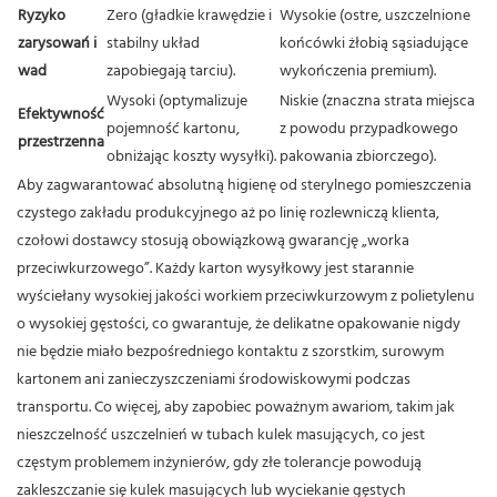
Ryzyko
Zero (gładkie krawędzie i
Wysokie (ostre, uszczelnione
zarysowań i
stabilny układ
końcówki żłobią sąsiadujące
wad
zapobiegają tarciu).
wykończenia premium).
Wysoki (optymalizuje
Niskie (znaczna strata miejsca
Efektywność
pojemność kartonu,
z powodu przypadkowego
przestrzenna
obniżając koszty wysyłki).
pakowania zbiorczego).
Aby zagwarantować absolutną higienę od sterylnego pomieszczenia
czystego zakładu produkcyjnego aż po linię rozlewniczą klienta,
czołowi dostawcy stosują obowiązkową gwarancję „worka
przeciwkurzowego”. Każdy karton wysyłkowy jest starannie
wyściełany wysokiej jakości workiem przeciwkurzowym z polietylenu
o wysokiej gęstości, co gwarantuje, że delikatne opakowanie nigdy
nie będzie miało bezpośredniego kontaktu z szorstkim, surowym
kartonem ani zanieczyszczeniami środowiskowymi podczas
transportu.
Co więcej, aby zapobiec poważnym awariom, takim jak
nieszczelność uszczelnień w tubach kulek masujących, co jest
częstym problemem inżynierów, gdy złe tolerancje powodują
zakleszczanie się kulek masujących lub wyciekanie gęstych