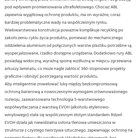
pod wpływem promieniowania ultrafioletowego.
Chociaż ABL
zapewnia wyjątkową ochronę produktu, ma on wyraźne, coraz
bardziej problematyczne wady na współczesnym rynku.
Wielowarstwowa konstrukcja poważnie komplikuje recykling po
zakończeniu cyklu życia produktu, ponieważ do mechanicznego
oddzielenia aluminium od połączonych warstw plastiku potrzebne są
wyspecjalizowane, rzadko dostępne urządzenia.
Dodatkowo rury ABL
posiadają widoczną, wyraźną spoinę wzdłużną w miejscu zgrzewania
arkuszy laminatu, co może nagle zakłócić 360-stopniowe projekty
graficzne i obniżyć postrzeganą wartość produktu.
Aby inteligentnie zniwelować lukę między bezkompromisową
ochroną barierową a nowoczesnymi wymogami zrównoważonego
rozwoju, zaawansowana technologia 5-warstwowego
współwytłaczania z warstwą EVOH (alkoholu etylenowo-
winylowego) stała się współczesnym złotym standardem. Rdzeń
EVOH działa jak niewidzialna osłona tlenowa umieszczona w
strukturze z czystego tworzywa sztucznego, zapewniając ochronę na