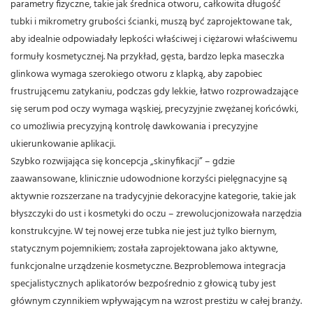
parametry fizyczne, takie jak średnica otworu, całkowita długość
tubki i mikrometry grubości ścianki, muszą być zaprojektowane tak,
aby idealnie odpowiadały lepkości właściwej i ciężarowi właściwemu
formuły kosmetycznej. Na przykład, gęsta, bardzo lepka maseczka
glinkowa wymaga szerokiego otworu z klapką, aby zapobiec
frustrującemu zatykaniu, podczas gdy lekkie, łatwo rozprowadzające
się serum pod oczy wymaga wąskiej, precyzyjnie zwężanej końcówki,
co umożliwia precyzyjną kontrolę dawkowania i precyzyjne
ukierunkowanie aplikacji.
Szybko rozwijająca się koncepcja „skinyfikacji” – gdzie
zaawansowane, klinicznie udowodnione korzyści pielęgnacyjne są
aktywnie rozszerzane na tradycyjnie dekoracyjne kategorie, takie jak
błyszczyki do ust i kosmetyki do oczu – zrewolucjonizowała narzędzia
konstrukcyjne. W tej nowej erze tubka nie jest już tylko biernym,
statycznym pojemnikiem; została zaprojektowana jako aktywne,
funkcjonalne urządzenie kosmetyczne.
Bezproblemowa integracja
specjalistycznych aplikatorów bezpośrednio z głowicą tuby jest
głównym czynnikiem wpływającym na wzrost prestiżu w całej branży.