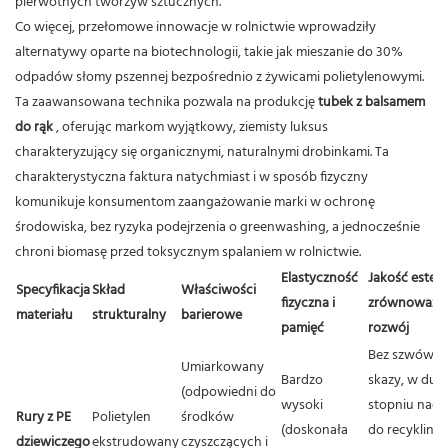
pierwotnych tworzyw sztucznych.
Co więcej, przełomowe innowacje w rolnictwie wprowadziły
alternatywy oparte na biotechnologii, takie jak mieszanie do 30%
odpadów słomy pszennej bezpośrednio z żywicami polietylenowymi.
Ta zaawansowana technika pozwala na produkcję
tubek z balsamem
do rąk
, oferując markom wyjątkowy, ziemisty luksus
charakteryzujący się organicznymi, naturalnymi drobinkami.
Ta
charakterystyczna faktura natychmiast i w sposób fizyczny
komunikuje konsumentom zaangażowanie marki w ochronę
środowiska, bez ryzyka podejrzenia o greenwashing, a jednocześnie
chroni biomasę przed toksycznym spalaniem w rolnictwie.
Elastyczność
Jakość estety
Specyfikacja
Skład
Właściwości
fizyczna i
zrównoważo
materiału
strukturalny
barierowe
pamięć
rozwój
Bez szwów, b
Umiarkowany
Bardzo
skazy, w duż
(odpowiedni do
wysoki
stopniu nadaj
Rury z PE
Polietylen
środków
(doskonała
do recykling
dziewiczego
ekstrudowany
czyszczących i