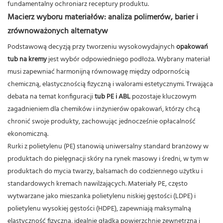
fundamentalny ochroniarz receptury produktu.
Macierz wyboru materiałów: analiza polimerów, barier i
zrównoważonych alternatyw
Podstawową decyzją przy tworzeniu wysokowydajnych
opakowań
tub na kremy
jest wybór odpowiedniego podłoża. Wybrany materiał
musi zapewniać harmonijną równowagę między odpornością
chemiczną, elastycznością fizyczną i walorami estetycznymi. Trwająca
debata na temat konfiguracji
tub PE i ABL
pozostaje kluczowym
zagadnieniem dla chemików i inżynierów opakowań, którzy chcą
chronić swoje produkty, zachowując jednocześnie opłacalność
ekonomiczną.
Rurki z polietylenu (PE) stanowią uniwersalny standard branżowy w
produktach do pielęgnacji skóry na rynek masowy i średni, w tym w
produktach do mycia twarzy, balsamach do codziennego użytku i
standardowych kremach nawilżających. Materiały PE, często
wytwarzane jako mieszanka polietylenu niskiej gęstości (LDPE) i
polietylenu wysokiej gęstości (HDPE), zapewniają maksymalną
elastyczność fizyczną, idealnie gładką powierzchnię zewnętrzną i