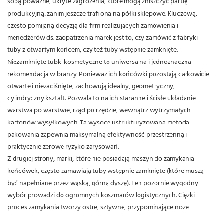
sobą poważne, ukryte zagrożenia, które mogą zniszczyć partię
produkcyjną, zanim jeszcze trafi ona na półki sklepowe. Kluczową,
często pomijaną decyzją dla firm realizujących zamówienia i
menedżerów ds. zaopatrzenia marek jest to, czy zamówić z fabryki
tuby z otwartym końcem, czy też tuby wstępnie zamknięte.
Niezamknięte tubki kosmetyczne to uniwersalna i jednoznaczna
rekomendacja w branży. Ponieważ ich końcówki pozostają całkowicie
otwarte i niezaciśnięte, zachowują idealny, geometryczny,
cylindryczny kształt. Pozwala to na ich staranne i ścisłe układanie
warstwa po warstwie, rząd po rzędzie, wewnątrz wytrzymałych
kartonów wysyłkowych.
Ta wysoce ustrukturyzowana metoda
pakowania zapewnia maksymalną efektywność przestrzenną i
praktycznie zerowe ryzyko zarysowań.
Z drugiej strony, marki, które nie posiadają maszyn do zamykania
końcówek, często zamawiają tuby wstępnie zamknięte (które muszą
być napełniane przez wąską, górną dyszę). Ten pozornie wygodny
wybór prowadzi do ogromnych koszmarów logistycznych. Ciężki
proces zamykania tworzy ostre, sztywne, przypominające noże