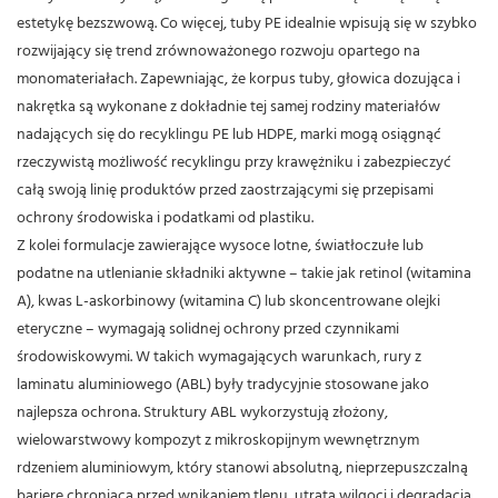
estetykę bezszwową.
Co więcej, tuby PE idealnie wpisują się w szybko
rozwijający się trend zrównoważonego rozwoju opartego na
monomateriałach. Zapewniając, że korpus tuby, głowica dozująca i
nakrętka są wykonane z dokładnie tej samej rodziny materiałów
nadających się do recyklingu PE lub HDPE, marki mogą osiągnąć
rzeczywistą możliwość recyklingu przy krawężniku i zabezpieczyć
całą swoją linię produktów przed zaostrzającymi się przepisami
ochrony środowiska i podatkami od plastiku.
Z kolei formulacje zawierające wysoce lotne, światłoczułe lub
podatne na utlenianie składniki aktywne – takie jak retinol (witamina
A), kwas L-askorbinowy (witamina C) lub skoncentrowane olejki
eteryczne – wymagają solidnej ochrony przed czynnikami
środowiskowymi. W takich wymagających warunkach, rury z
laminatu aluminiowego (ABL) były tradycyjnie stosowane jako
najlepsza ochrona. Struktury ABL wykorzystują złożony,
wielowarstwowy kompozyt z mikroskopijnym wewnętrznym
rdzeniem aluminiowym, który stanowi absolutną, nieprzepuszczalną
barierę chroniącą przed wnikaniem tlenu, utratą wilgoci i degradacją