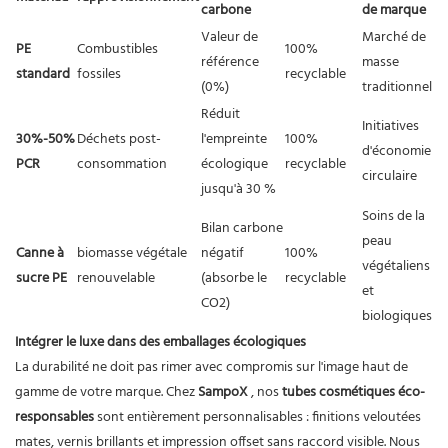
carbone
de marque
Valeur de
Marché de
PE
Combustibles
100%
référence
masse
standard
fossiles
recyclable
(0%)
traditionnel
Réduit
Initiatives
30%-50%
Déchets post-
l'empreinte
100%
d'économie
PCR
consommation
écologique
recyclable
circulaire
jusqu'à 30 %
Soins de la
Bilan carbone
peau
Canne à
biomasse végétale
négatif
100%
végétaliens
sucre PE
renouvelable
(absorbe le
recyclable
et
CO2)
biologiques
Intégrer le luxe dans des emballages écologiques
La durabilité ne doit pas rimer avec compromis sur l'image haut de
gamme de votre marque. Chez
SampoX
, nos
tubes cosmétiques éco-
responsables
sont entièrement personnalisables : finitions veloutées
mates, vernis brillants et impression offset sans raccord visible. Nous