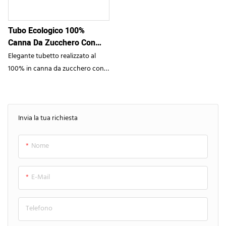
development packaging tube
ideal for environmentally
Tubo Ecologico 100%
conscious cosmetic brands
Canna Da Zucchero Con
Tappo Dorato Per Cosmetici
Elegante tubetto realizzato al
Di Alta Qualità
100% in canna da zucchero con
finitura beige naturale, tappo a
vite dorato e stampa con motivo
a canna da zucchero, perfetto
Invia la tua richiesta
per i marchi di bellezza sostenibili
di lusso
Nome
E-Mail
Telefono