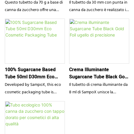
Materiale 100% Canna Da
E Tappo A Vite Bianco Da
Specificamente progettato per le
l'estetica. Caratterizzato da un
Questo tubetto da 70 g a base di
Il tubetto da 30 mm con punta in
Zucchero Con Imballaggio
30 Mm
formule sbiancanti al carbone,
fresco design organico azzurro
canna da zucchero offre una
canna da zucchero è realizzato in
Ecologico
combina un'estetica moderna e
cielo e da un pratico tappo a
soluzione di packaging
materiale ecologico ricavato dalla
accattivante con un pratico
scatto, è la scelta ideale per i
sostenibile per i vostri prodotti
canna da zucchero.
tappo a scatto, perfetto per i
marchi specializzati in prodotti
cosmetici. Realizzato al 100% in
Caratterizzato da una punta gialla
marchi biologici di alta gamma.
per l'igiene orale naturali, senza
canna da zucchero, combina
e un tappo a vite bianco, questo
fluoro o biologici.
materiali ecocompatibili con un
tubetto è una scelta sostenibile
elegante design blu. Il tappo a
per il packaging cosmetico.
scatto bianco e la stampa pulita e
100% Sugarcane Based
Crema Illuminante
monocromatica lo rendono
Tube 50ml D30mm Eco
Sugarcane Tube Black Gold
un'opzione minimalista ma
Cosmetic Packaging Tube
Foil Ugello Di Precisione
efficace per i marchi attenti
Developed by SampoX, this eco
Il tubetto di crema illuminante da
all'ambiente.
cosmetic packaging tube is
8 ml di SampoX unisce la
crafted entirely from 100%
bioplastica ricavata dalla canna
sugarcane material. Featuring a
da zucchero all&39;estetica
natural black tone that mirrors
opaca nero-oro. Il design D19mm
the true color of sugarcane, it
assicura un&39;evidenziazione
stands out as a sustainable
mirata con precisione eco-lusso