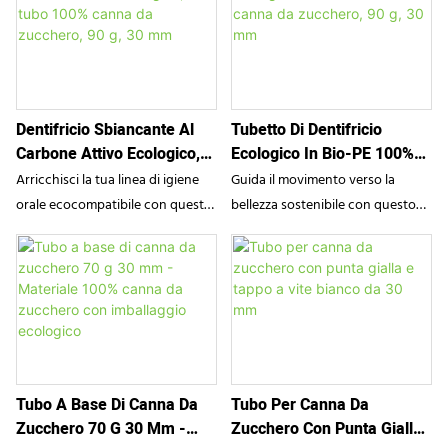
Dentifricio Sbiancante Al
Tubetto Di Dentifricio
Carbone Attivo Ecologico,
Ecologico In Bio-PE 100%
Tubo 100% Canna Da
Canna Da Zucchero, 90 G,
Arricchisci la tua linea di igiene
Guida il movimento verso la
Zucchero, 90 G, 30 Mm
30 Mm
orale ecocompatibile con questo
bellezza sostenibile con questo
tubetto di dentifricio da 90 g a
tubetto di dentifricio ecologico
base di canna da zucchero di
da 90 g di SampoX. Realizzato
SampoX. Questa confezione
interamente in Bio-PE derivato al
ecologica è realizzata al 100% in
100% dalla canna da zucchero,
bio-PE derivato dalla canna da
questo tubetto offre
zucchero, una risorsa rinnovabile
un'alternativa a impatto zero in
che offre un'alternativa
termini di emissioni di carbonio
Tubo A Base Di Canna Da
Tubo Per Canna Da
sostenibile alle tradizionali
rispetto alle plastiche tradizionali,
Zucchero 70 G 30 Mm -
Zucchero Con Punta Gialla
plastiche derivate dal petrolio.
senza compromettere la durata o