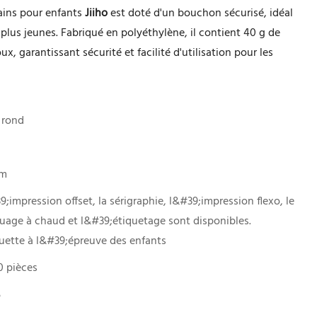
ains pour enfants
Jiiho
est doté d'un bouchon sécurisé, idéal
plus jeunes. Fabriqué en polyéthylène, il contient 40 g de
, garantissant sécurité et facilité d'utilisation pour les
 rond
mm
;impression offset, la sérigraphie, l&#39;impression flexo, le
uage à chaud et l&#39;étiquetage sont disponibles.
uette à l&#39;épreuve des enfants
0 pièces
5