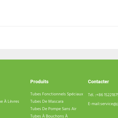
Produits
Contacter
Tubes Fonctionnels Spéciaux
Tél. :
+86 152218
e À Lèvres
Tubes De Mascara
E-mail:
service@j
Tubes De Pompe Sans Air
Tubes À Bouchons À