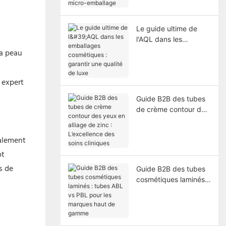
emballage
Le guide ultime de
l'AQL dans les
emballages
la peau
cosmétiques : garantir
une qualité de luxe
 expert
Guide B2B des tubes
de crème contour des
yeux en alliage de
zinc : L’excellence des
talement
soins cliniques
ot
s de
Guide B2B des tubes
cosmétiques laminés :
tubes ABL vs PBL
pour les marques haut
de gamme