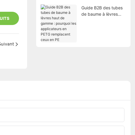
Guide B2B des tubes
de baume à lèvres
UITS
haut de gamme :
pourquoi les
applicateurs en PETG
remplacent ceux en
Suivant
PE