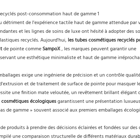
 au détriment de l'expérience tactile haut de gamme attendue par 
dantes et les lignes de soins de luxe ont hésité à adopter des s
plastiques recyclés. Aujourd'hui,
les tubes cosmétiques recyclés p
t
de pointe comme
SampoX
, les marques peuvent garantir une
servant une esthétique minimaliste et haut de gamme irréprocha
ballages exige une ingénierie de précision et un contrôle qualit
d'extrusion et de traitement de surface de pointe pour masquer l
essite une finition mate veloutée, un revêtement brillant élégant
 cosmétiques écologiques
garantissent une présentation luxueu
 bas de gamme » souvent associé aux premiers emballages écolog
 de produits à prendre des décisions éclairées et fondées sur des
pilé une comparaison structurelle de différents matériaux durabl