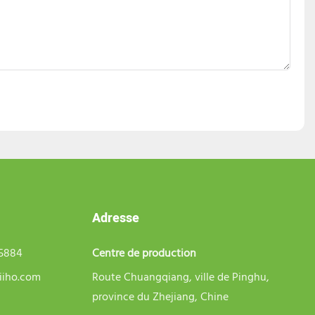
Adresse
75884
Centre de production
iiho.com
Route Chuangqiang, ville de Pinghu,
province du Zhejiang, Chine