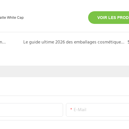
tte White Cap
VOIR LES PROD
Pourquoi les tubes cosmétiques en paille de blé sont le summum du respect de l&#39;environnement
Le guide ultime 2026 des emballages cosmétiques en paille de blé
E-Mail