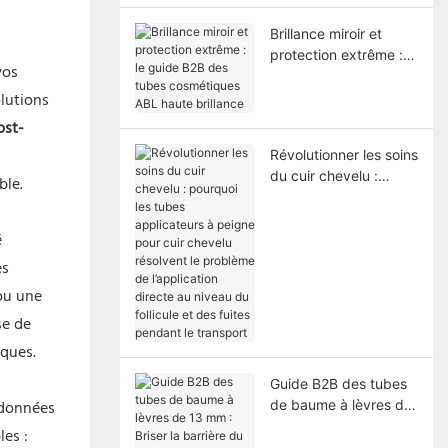
Brillance miroir et
protection extrême : le
vos
guide B2B des tubes
olutions
cosmétiques ABL
haute brillance
ost-
Révolutionner les soins
du cuir chevelu :
ble.
pourquoi les tubes
applicateurs à peigne
é
pour cuir chevelu
résolvent le problème
es
de l’application directe
 ou une
au niveau du follicule
se de
et des fuites pendant
le transport
iques.
Guide B2B des tubes
 données
de baume à lèvres de
13 mm : Briser la
es :
barrière du micro-