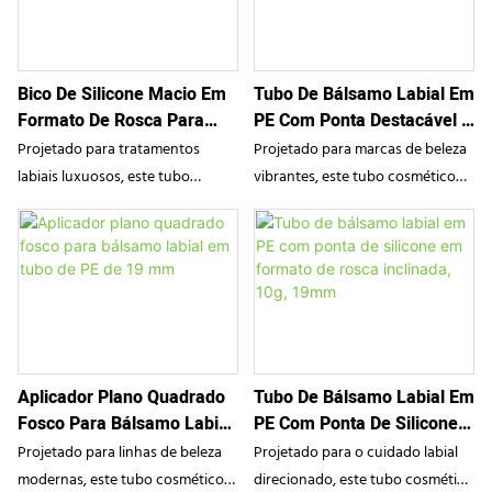
embalagens personalizadas, a
de silicone suave. Como seu
JIIHO oferece tubos flexíveis à
parceiro confiável em
prova de vazamentos e de alto
embalagens personalizadas,
Bico De Silicone Macio Em
Tubo De Bálsamo Labial Em
desempenho que protegem
oferecemos soluções de
Formato De Rosca Para
PE Com Ponta Destacável E
glosses labiais nutritivos e
embalagens sofisticadas e à
Cuidados Labiais, 19 Mm
Gancho Personalizado De
bálsamos peptídicos,
prova de vazamentos que
Projetado para tratamentos
Projetado para marcas de beleza
19 Mm
proporcionando uma experiência
protegem os séruns ativos e
labiais luxuosos, este tubo
vibrantes, este tubo cosmético
de aplicação excepcionalmente
facilitam a aplicação diária para
cosmético de PE de 19 mm possui
de PE de 19 mm apresenta uma
higiênica e macia para marcas de
marcas de beleza premium.
um aplicador de silicone macio
extremidade com gancho
beleza exigentes.
em formato de rosca. Como seu
recortado exclusivo e um
parceiro de confiança em
aplicador de PE removível. Como
embalagens personalizadas,
seu parceiro dedicado em
oferecemos soluções funcionais
embalagens personalizadas,
e à prova de vazamentos que
oferecemos soluções divertidas e
Aplicador Plano Quadrado
Tubo De Bálsamo Labial Em
preservam os ativos de séruns e
funcionais que protegem gloss
Fosco Para Bálsamo Labial
PE Com Ponta De Silicone
glosses labiais, proporcionando
labial nutritivo e bálsamos com
Em Tubo De PE De 19 Mm
Em Formato De Rosca
uma experiência de aplicação
peptídeos, maximizando o apelo
Projetado para linhas de beleza
Projetado para o cuidado labial
Inclinada, 10g, 19mm
suave e higiênica para
nas prateleiras e a portabilidade
modernas, este tubo cosmético
direcionado, este tubo cosmético