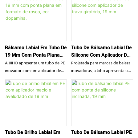
Bálsamo Labial Em Tubo De
Tubo De Bálsamo Labial De
19 Mm Com Ponta Plana
Silicone Com Aplicador De
Em Formato De Rosca, Cor
Trava Giratória, 19 Mm
A JIIHO apresenta um tubo de PE
Projetada para marcas de beleza
Dopamina.
inovador com um aplicador de
inovadoras, a Jiiho apresenta um
silicone exclusivo em formato de
tubo de bálsamo labial de alta
rosca com ponta plana. Projetado
qualidade em PE com um
para uma experiência sensorial
exclusivo sistema de trava
luxuosa, essa ponta inovadora
giratória e um aplicador de
proporciona uma distribuição
silicone macio. Esta embalagem
ampla e uniforme de óleos labiais,
cosmética funcional garante uma
glosses e bálsamos. Disponível em
dosagem higiênica e controlada,
Tubo De Brilho Labial Em
Tubo De Bálsamo Labial PE
cores vibrantes que estimulam a
evitando vazamentos e