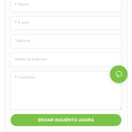
Nome
vazamentos que protegem
viagens, perfeita para manteigas
séruns e glosses labiais nutritivos,
labiais nutritivas, bálsamos e
proporcionando uma experiência
tratamentos hidratantes
E-Mail
de aplicação excepcionalmente
específicos.
fácil e higiênica para os
Telefone
consumidores de beleza
modernos.
Nome Da Empresa
Contente
ENVIAR INQUÉRITO AGORA