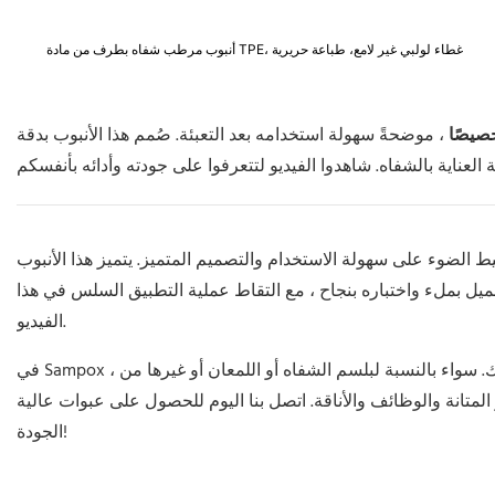
أنبوب مرطب شفاه بطرف من مادة TPE، غطاء لولبي غير لامع، طباعة حريرية
صيصًا
، موضحةً سهولة استخدامه بعد التعبئة. صُمم هذا الأنبوب بدقة
ط الضوء على سهولة الاستخدام والتصميم المتميز. يتميز هذا الأنبوب
ميل بملء واختباره بنجاح ، مع التقاط عملية التطبيق السلس في هذا
الفيديو.
في Sampox ، نحن متخصصون في حلول التغليف القابلة للتخصيص المصممة لتلبية احتياجاتك. سواء بالنسبة لبلسم الشفاه أو اللمعان أو غيرها من
المتانة والوظائف والأناقة. اتصل بنا اليوم للحصول على عبوات عالية
الجودة!