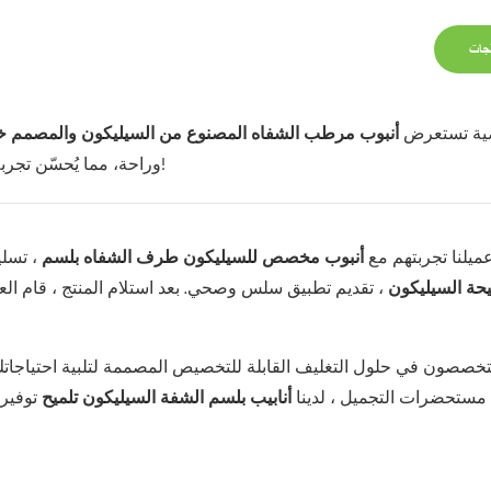
جات
ضية تستعرض
أنبوب مرطب الشفاه المصنوع من السيليكون والمصمم خ
وراحة، مما يُحسّن تجربة العناية بالشفاه. شاهدوا الفيديو لتتعرفوا على جودته وأدائه بأنفسكم!
يلنا تجربتهم مع
أنبوب مخصص للسيليكون طرف الشفاه بلسم
، تسلي
حة السيليكون
، تقديم تطبيق سلس وصحي. بعد استلام المنتج ، قام الع
مستحضرات التجميل ، لدينا
أنابيب بلسم الشفة السيليكون تلميح
توفير 