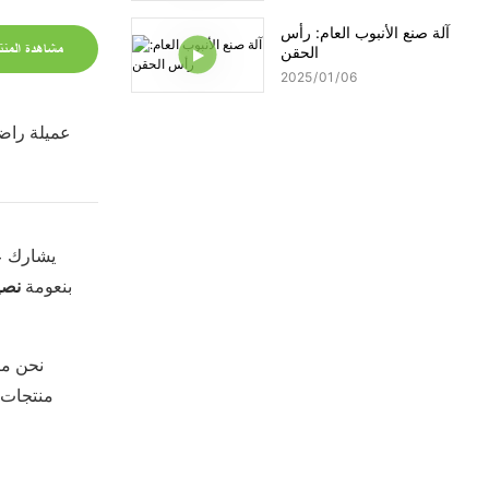
آلة صنع الأنبوب العام: رأس
مشاهدة المنت
الحقن
2025
01
06
عميلة را
يشارك عم
بنعومة
نصي
منتجات 