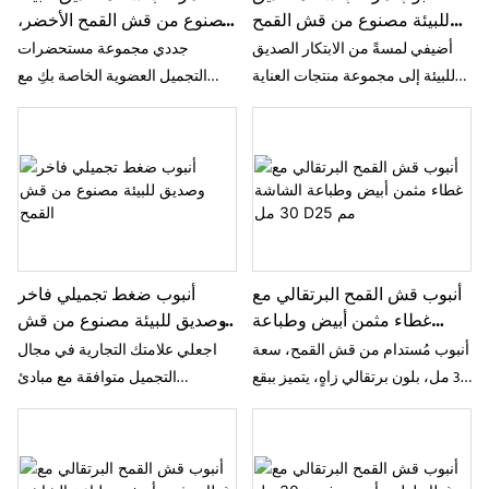
للبيئة مصنوع من قش القمح
مصنوع من قش القمح الأخضر،
مع أداة تطبيق قابلة للفصل من
أنبوب ضغط
أضيفي لمسةً من الابتكار الصديق
جددي مجموعة مستحضرات
البولي إيثيلين
للبيئة إلى مجموعة منتجات العناية
التجميل العضوية الخاصة بكِ مع
بالشفاه مع أنبوب مرطب الشفاه
مرطب الشفاه سامبو إكس
المصنوع من قش القمح من سامبو
المصنوع من قش القمح الأخضر.
إكس. يجمع هذا الأنبوب المضغوط
يتميز هذا المرطب بتصميمه الأخضر
بين مزيج مستدام من قش القمح
الفاتح الجذاب، المصنوع من مزيج
بنسبة 30% ورأس تطبيق عملي
مستدام بنسبة 30% من قش القمح،
للغاية وقابل للفصل مصنوع من
مع حبيبات عضوية طبيعية. يجمع هذا
البولي إيثيلين، مما يوفر توزيعًا دقيقًا
المرطب بين المسؤولية البيئية
أنبوب قش القمح البرتقالي مع
أنبوب ضغط تجميلي فاخر
وصحيًا لملمعات الشفاه العضوية
والتطبيق الدقيق والصحي للحصول
غطاء مثمن أبيض وطباعة
وصديق للبيئة مصنوع من قش
الفاخرة، ومرطبات الشفاه،
على ملمعات شفاه فاخرة
الشاشة 30 مل D25 مم
القمح
وعلاجات الشفاه المكثفة.
ومرطبات مكثفة.
أنبوب مُستدام من قش القمح، سعة
اجعلي علامتك التجارية في مجال
30 مل، بلون برتقالي زاهٍ، يتميز ببقع
التجميل متوافقة مع مبادئ
سوداء طبيعية وتفاصيل مطبوعة
الاستدامة العصرية باستخدام أنبوب
بتقنية الشاشة الحريرية. يأتي هذا
سامبو إكس التجميلي الصديق للبيئة
الأنبوب بقطر 25 مم، مع غطاء لولبي
المصنوع من قش القمح. يتكون هذا
أبيض مُثمن الشكل، ليجمع بين مواد
الأنبوب المبتكر القابل للضغط من