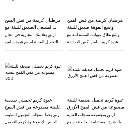
مرطبان كريمة من قش القمح
مرطبان كريمة من قش القمح
واسع الفوهة صديق للبيئة
الطبيعي الصديق للبيئة مع
بطانة بيضاء
وسّع نطاق عبواتك المستدامة مع
ارتقِ بعلامتك التجارية في مجال
عبوة كريم سامبو إكس الصديقة
التجميل المستدام مع عبوة سامبو
للبيئة المصنوعة من قش القمح.
إكس الصديقة للبيئة المصنوعة من
تتميز هذه العبوة ذات الفوهة
قش القمح. تتميز هذه العبوة ذات
الواسعة، المصنوعة من مزيج من
الفوهة الواسعة، والمصنوعة من
قش القمح الطبيعي بنسبة 30%،
مزيج مبتكر من قش القمح الطبيعي
ببطانة داخلية واقية متناسقة ولمسة
بنسبة 30%، ببطانة داخلية بيضاء
نهائية منقطة أصلية، مما يوفر حفظًا
محكمة الإغلاق ولمسة نهائية منقطة
فائقًا للتركيبة ومظهرًا طبيعيًا جذابًا
بلون ترابي، مما يمزج بسلاسة بين
عبوة كريم تجميل صديقة للبيئة
عبوة كريم تجميلي صديقة
لزبدة الجسم العضوية الفاخرة،
المسؤولية البيئية وحماية التركيبة
مصنوعة من قش القمح الأزرق
للبيئة مصنوعة من قش القمح
والمقشرات، وكريمات الوجه.
الممتازة للكريمات والبلسم وزبدة
بنسبة 30%
الجسم العضوية.
ارتقِ بمجموعة منتجات العناية
ارتقِ بخط منتجات التجميل النظيفة
بالبشرة المستدامة الخاصة بك مع
الخاص بك مع عبوة كريم التجميل
عبوة كريم سامبو إكس الصديقة
الصديقة للبيئة من سامبو إكس،