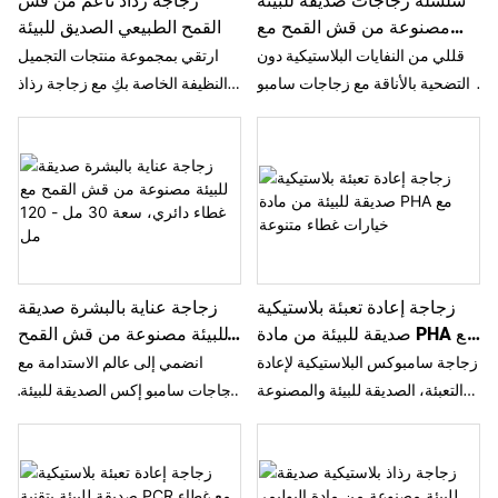
سلسلة زجاجات صديقة للبيئة
زجاجة رذاذ ناعم من قش
الجسم.
واللوشن ومجموعات العينات
مصنوعة من قش القمح مع
القمح الطبيعي الصديق للبيئة
المميزة.
غطاء دائري، سعة 30 مل -
قللي من النفايات البلاستيكية دون
ارتقي بمجموعة منتجات التجميل
120 مل
التضحية بالأناقة مع زجاجات سامبو
النظيفة الخاصة بكِ مع زجاجة رذاذ
إكس الصديقة للبيئة. مصنوعة من
سامبو إكس الصديقة للبيئة
قش القمح، تتميز هذه الزجاجات
المصنوعة من قش القمح. تتميز هذه
بلون القمح الطبيعي وغطاء دائري
العبوة الأسطوانية، المصنوعة من
كلاسيكي. متوفرة بأحجام من 30 مل
مزيج مستدام بنسبة 30% من قش
إلى 120 مل، وهي مثالية لتكوين
القمح، بمضخة رذاذ دقيقة ولمسة
مجموعة متكاملة للعناية بالبشرة
نهائية طبيعية منقطة، لتجمع بشكل
العضوية.
مثالي بين المسؤولية البيئية والأداء
زجاجة إعادة تعبئة بلاستيكية
زجاجة عناية بالبشرة صديقة
اليومي الأمثل لتونر وبخاخات الوجه
صديقة للبيئة من مادة PHA مع
للبيئة مصنوعة من قش القمح
الفاخرة.
خيارات غطاء متنوعة
مع غطاء دائري، سعة 30 مل -
زجاجة سامبوكس البلاستيكية لإعادة
انضمي إلى عالم الاستدامة مع
120 مل
التعبئة، الصديقة للبيئة والمصنوعة
زجاجات سامبو إكس الصديقة للبيئة.
من بولي هيدروكسي ألكانوات، تُقدم
مصنوعة من قش القمح المتجدد،
تغليفًا مستدامًا. مزودة بغطاء لولبي
تتميز هذه الزجاجات البيج بغطاء
وغطاء متوازن يفتح بالضغط، كما
دائري كلاسيكي وملمس طبيعي