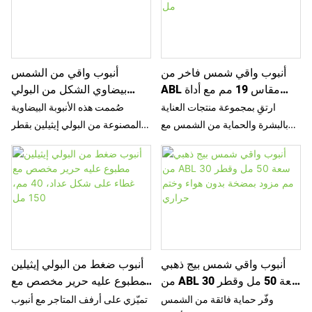
أنبوب واقي شمس فاخر من
أنبوب واقي من الشمس
ABL مقاس 19 مم مع أداة
بيضاوي الشكل من البولي
تطبيق ناعمة على شكل قبة،
إيثيلين ذو فوهة دقيقة 30 مم
ارتقِ بمجموعة منتجات العناية
صُممت هذه الأنبوبة البيضاوية
سعة 10 مل
بالبشرة والحماية من الشمس مع
المصنوعة من البولي إيثيلين بقطر
أنبوب مستحضرات التجميل الفاخر
30 مم بدقة متناهية لتناسب واقيات
هذا من ABL بقطر 19 مم. يتميز هذا
الشمس، ومستحضرات الأساس،
الأنبوب المدمج بسعة 10 مل بتصميم
وكريمات العناية بالبشرة، فهي تجمع
متين من رقائق الألومنيوم العازلة
بين الأناقة والفعالية السريرية.
للشمس، بالإضافة إلى أداة تطبيق
يضفي لونها الخزامي الناعم مع
قبة ناعمة من البولي بروبيلين، مما
غطائها اللولبي المضلع المميز هوية
يوفر استخدامًا دقيقًا وسهلًا دون
علامة تجارية فاخرة، بينما تتيح
أنبوب واقي شمس بيج ذهبي
أنبوب ضغط من البولي إيثيلين
الحاجة إلى استخدام اليدين. إنه
فوهتها الطويلة تحكمًا دقيقًا في
من ABL سعة 50 مل وقطر 30
مطبوع عليه حرير مخصص مع
الحل الأمثل لحماية البشرة من
الجرعة قطرة قطرة. بصفتنا
مم مزود بمضخة بدون هواء
غطاء على شكل عداد، 40 مم،
الشمس، سواءً للاستخدام الخارجي
شريككم المعتمد في مجال التغليف،
وفّر حماية فائقة من الشمس
تميّزي على أرفف المتاجر مع أنبوب