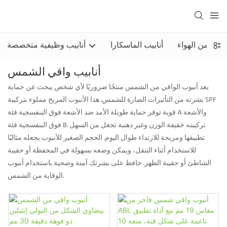
الية من الهواء
أنابيب الماسكارا
أنابيب وظيفية متخصصة
أنابيب واقي الشمس
يعد أنبوب الواقي من الشمس منتجًا ضروريًا لأي شخص يبحث عن حماية
بشرته من التأثيرات الضارة للشمس. هذا الأنبوب المريح مملوء بتركيبة SPF
قوية توفر حماية طويلة الأمد ضد الأشعة فوق البنفسجية فئة A والأشعة
فوق البنفسجية فئة B. تركيبته خفيفة الوزن وغير دهنية تجعل من السهل
تطبيقها ومريحة للارتداء طوال اليوم. الحجم الصغير للأنبوب يجعله مثاليًا
للاستخدام أثناء التنقل، ويمكن وضعه بسهولة في المحفظة أو حقيبة
الشاطئ أو حقيبة الظهر. حافظ على بشرتك آمنة وصحية باستخدام أنبوب
الوقاية من الشمس.