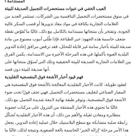
العيب الخفي في عبوات مستحضرات التجميل الصديقة للبيئة
في سوق مستحضرات التجميل التنافسية بين الشركات، تستثمر العديد من
العلامات التجارية بكثافة في مواد معاد تدويرها أو قصب السكر عالية
الجودة، وتفتخر بأن منتجاتها مستدامة بالكامل. مع ذلك، غالبًا ما تُقوّض نقطة
ضعف حاسمة هذه الجهود: حبر الطباعة. فإذا طُلي أنبوب مصنوع من مادة
صديقة للبيئة بأحبار سامة غير قابلة للتحلل، فقد ترفض مرافق إعادة التدوير
البلدية العبوة بأكملها. في هذه المرحلة الأخيرة من الاستدامة، يكمن الفرق
بين العلامات التجارية الصديقة للبيئة الحقيقية وتلك التي تُسوّق منتجاتها على
أنها صديقة للبيئة دون قصد.
فهم قيود أحبار الأشعة فوق البنفسجية التقليدية
لعقود طويلة، كانت الأحبار التقليدية المعالجة بالأشعة فوق البنفسجية هي
المعيار الصناعي لتغليف مستحضرات التجميل. فهي تجف فورًا تحت ضوء
الأشعة فوق البنفسجية، وتوفر طبقة نهائية لامعة شديدة التحمل. مع ذلك،
غالبًا ما تحتوي هذه الأحبار المشتقة من البترول على مركبات عضوية
متطايرة ومعادن ثقيلة. والأهم من ذلك، أن هذه الأحبار التقليدية تُشكّل
رابطة صلبة متشابكة مع سطح البلاستيك. خلال عملية إعادة التدوير، يجعل
هذا الأمر مرحلة "إزالة الحبر" الحاسمة بالغة الصعوبة. ونتيجة لذلك، غالبًا ما