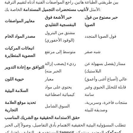
بين طريقتي الطباعة هاتين. راجع المواصفات الفنية أدناه لتقييم الترقية
الخاصة بك:
الأمثل
لأنابيب مستحضرات التجميل المستدامة
حبر مصنوع من فول
حبر الأشعة فوق
معايير المواصفات
الصويا
البنفسجية التقليدي
مشتق من البترول
فول الصويا المتجدد
مصدر المواد الخام
(الوقود الأحفوري)
انبعاثات المركبات
شبه صفر
متوسط ​​إلى مرتفع
العضوية المتطايرة
ممتاز (يفصل بسهولة عن
رديء (يصعب إزالة
التوافق مع إعادة التدوير
البلاستيك)
الحبر منه)
عالي (أصباغ أغنى وأعمق)
معيار
حيوية اللون
قابلة للتحلل الحيوي وغير
يحتوي على مواد
السلامة البيئية
سامة
كيميائية اصطناعية
منتجات فاخرة، وسريرية،
تحديد موقع العلامة
السوق الشامل
وصديقة للبيئة
التجارية
حقق الاستدامة الحقيقية مع الشريك المناسب
تتطلب المسؤولية البيئية الحقيقية الاهتمام بأدق التفاصيل، وصولاً إلى الحبر
كمصنّعكم
المعتمد، ستتمكن
SampoX
المستخدم في التغليف. باختياركم