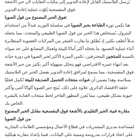
يُرسل البلاستيك القابل لإعادة التدوير إلى مكبات النفايات لأن حبر الأشعة
فوق البنفسجية يُلوّث عملية إعادة التدوير.
تفوق الحبر المصنوع من فول الصويا
هنا تكمن ثورة
الطباعة بحبر الصويا
في سلسلة التوريد. فبدلاً من استخدام
البترول، يُستخلص هذا الحبر من فول الصويا الطبيعي والمتجدد، مما يجعله
بديلاً أنظف بكثير. إذ يُطلق ما يقارب الصفر من المركبات العضوية المتطايرة
أثناء عملية التصنيع، ما يجعله أكثر أمانًا للبيئة ولعمال المصانع على حد سواء.
بالنسبة
للمنتجين
المحترفين، تكمن الميزة الأكبر لحبر الصويا في دورة حياته
بعد انتهاء عمره الافتراضي. فهو يتحلل بسهولة أكبر بكثير من حبر الأشعة
فوق البنفسجية، مما يسمح لمرافق إعادة التدوير بفصل الحبر عن البلاستيك
بسلاسة. وهذا يضمن أن
عبوات منتجات التجميل الصديقة للبيئة
تُكمل فعليًا
حلقة الاقتصاد الدائري. علاوة على ذلك، يُنتج حبر الصويا ألوانًا أغنى وأكثر
حيوية بشكل طبيعي، مما يُعزز المظهر الفاخر لخط منتجات العناية بالبشرة
الخاص بك.
مقارنة فنية: الحبر التقليدي بالأشعة فوق البنفسجية مقابل الحبر المصنوع
من فول الصويا
لمساعدة مديري المشتريات في قطاع الأعمال ومؤسسي العلامات التجارية
على اتخاذ قرارات مدروسة ومبنية على البيانات، قمنا بإعداد مقارنة هيكلية