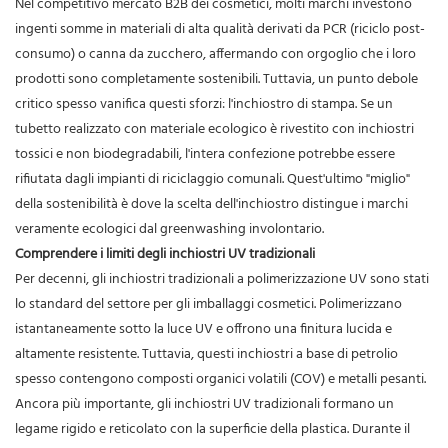
Nel competitivo mercato B2B dei cosmetici, molti marchi investono
ingenti somme in materiali di alta qualità derivati ​​da PCR (riciclo post-
consumo) o canna da zucchero, affermando con orgoglio che i loro
prodotti sono completamente sostenibili. Tuttavia, un punto debole
critico spesso vanifica questi sforzi: l'inchiostro di stampa. Se un
tubetto realizzato con materiale ecologico è rivestito con inchiostri
tossici e non biodegradabili, l'intera confezione potrebbe essere
rifiutata dagli impianti di riciclaggio comunali. Quest'ultimo "miglio"
della sostenibilità è dove la scelta dell'inchiostro distingue i marchi
veramente ecologici dal greenwashing involontario.
Comprendere i limiti degli inchiostri UV tradizionali
Per decenni, gli inchiostri tradizionali a polimerizzazione UV sono stati
lo standard del settore per gli imballaggi cosmetici. Polimerizzano
istantaneamente sotto la luce UV e offrono una finitura lucida e
altamente resistente. Tuttavia, questi inchiostri a base di petrolio
spesso contengono composti organici volatili (COV) e metalli pesanti.
Ancora più importante, gli inchiostri UV tradizionali formano un
legame rigido e reticolato con la superficie della plastica. Durante il