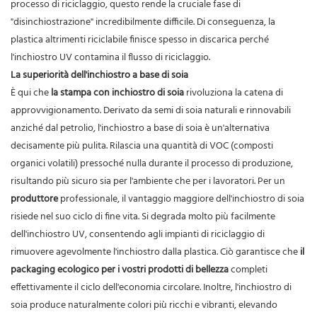
processo di riciclaggio, questo rende la cruciale fase di
"disinchiostrazione" incredibilmente difficile. Di conseguenza, la
plastica altrimenti riciclabile finisce spesso in discarica perché
l'inchiostro UV contamina il flusso di riciclaggio.
La superiorità dell'inchiostro a base di soia
È qui che
la stampa con inchiostro di soia
rivoluziona la catena di
approvvigionamento. Derivato da semi di soia naturali e rinnovabili
anziché dal petrolio, l'inchiostro a base di soia è un'alternativa
decisamente più pulita. Rilascia una quantità di VOC (composti
organici volatili) pressoché nulla durante il processo di produzione,
risultando più sicuro sia per l'ambiente che per i lavoratori. Per un
produttore
professionale, il vantaggio maggiore dell'inchiostro di soia
risiede nel suo ciclo di fine vita. Si degrada molto più facilmente
dell'inchiostro UV, consentendo agli impianti di riciclaggio di
rimuovere agevolmente l'inchiostro dalla plastica. Ciò garantisce che
il
packaging ecologico per i vostri prodotti di bellezza
completi
effettivamente il ciclo dell'economia circolare. Inoltre, l'inchiostro di
soia produce naturalmente colori più ricchi e vibranti, elevando