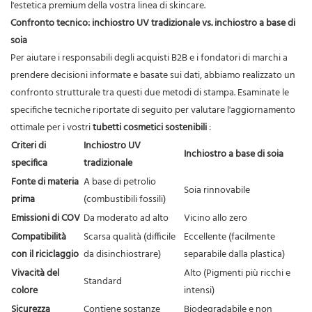
l'estetica premium della vostra linea di skincare.
Confronto tecnico: inchiostro UV tradizionale vs. inchiostro a base di
soia
Per aiutare i responsabili degli acquisti B2B e i fondatori di marchi a
prendere decisioni informate e basate sui dati, abbiamo realizzato un
confronto strutturale tra questi due metodi di stampa. Esaminate le
specifiche tecniche riportate di seguito per valutare l'aggiornamento
ottimale per i vostri
tubetti cosmetici sostenibili
:
Criteri di
Inchiostro UV
Inchiostro a base di soia
specifica
tradizionale
Fonte di materia
A base di petrolio
Soia rinnovabile
prima
(combustibili fossili)
Emissioni di COV
Da moderato ad alto
Vicino allo zero
Compatibilità
Scarsa qualità (difficile
Eccellente (facilmente
con il riciclaggio
da disinchiostrare)
separabile dalla plastica)
Vivacità del
Alto (Pigmenti più ricchi e
Standard
colore
intensi)
Sicurezza
Contiene sostanze
Biodegradabile e non