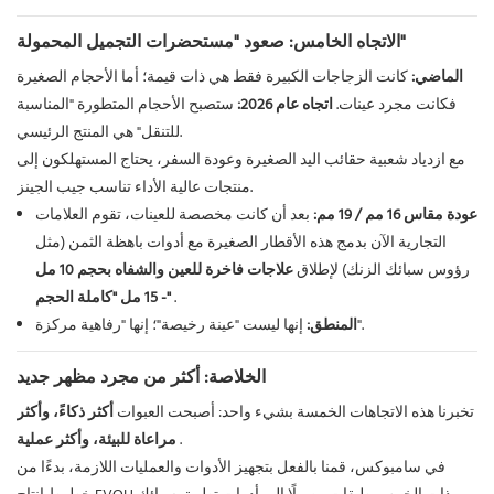
الاتجاه الخامس: صعود "مستحضرات التجميل المحمولة"
الماضي:
كانت الزجاجات الكبيرة فقط هي ذات قيمة؛ أما الأحجام الصغيرة
فكانت مجرد عينات.
اتجاه عام 2026:
ستصبح الأحجام المتطورة "المناسبة
للتنقل" هي المنتج الرئيسي.
مع ازدياد شعبية حقائب اليد الصغيرة وعودة السفر، يحتاج المستهلكون إلى
منتجات عالية الأداء تناسب جيب الجينز.
عودة مقاس 16 مم / 19 مم:
بعد أن كانت مخصصة للعينات، تقوم العلامات
التجارية الآن بدمج هذه الأقطار الصغيرة مع أدوات باهظة الثمن (مثل
رؤوس سبائك الزنك) لإطلاق
علاجات فاخرة للعين والشفاه بحجم 10 مل
.
- 15 مل "كاملة الحجم"
إنها ليست "عينة رخيصة"؛ إنها "رفاهية مركزة".
المنطق:
الخلاصة: أكثر من مجرد مظهر جديد
تخبرنا هذه الاتجاهات الخمسة بشيء واحد: أصبحت العبوات
أكثر ذكاءً، وأكثر
.
مراعاة للبيئة، وأكثر عملية
في سامبوكس، قمنا بالفعل بتجهيز الأدوات والعمليات اللازمة، بدءًا من