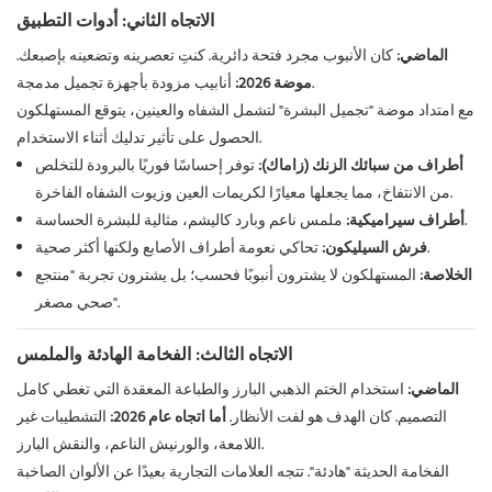
الاتجاه الثاني: أدوات التطبيق
الماضي:
كان الأنبوب مجرد فتحة دائرية. كنتِ تعصرينه وتضعينه بإصبعك.
أنابيب مزودة بأجهزة تجميل مدمجة.
موضة 2026:
مع امتداد موضة "تجميل البشرة" لتشمل الشفاه والعينين، يتوقع المستهلكون
الحصول على تأثير تدليك أثناء الاستخدام.
أطراف من سبائك الزنك (زاماك):
توفر إحساسًا فوريًا بالبرودة للتخلص
من الانتفاخ، مما يجعلها معيارًا لكريمات العين وزيوت الشفاه الفاخرة.
ملمس ناعم وبارد كاليشم، مثالية للبشرة الحساسة.
أطراف سيراميكية:
تحاكي نعومة أطراف الأصابع ولكنها أكثر صحية.
فرش السيليكون:
الخلاصة:
المستهلكون لا يشترون أنبوبًا فحسب؛ بل يشترون تجربة "منتجع
صحي مصغر".
الاتجاه الثالث: الفخامة الهادئة والملمس
الماضي:
استخدام الختم الذهبي البارز والطباعة المعقدة التي تغطي كامل
التصميم. كان الهدف هو لفت الأنظار.
أما اتجاه عام 2026:
التشطيبات غير
اللامعة، والورنيش الناعم، والنقش البارز.
الفخامة الحديثة "هادئة". تتجه العلامات التجارية بعيدًا عن الألوان الصاخبة