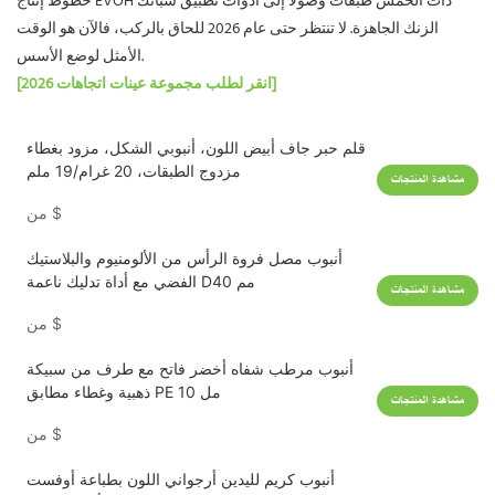
خطوط إنتاج EVOH ذات الخمس طبقات وصولًا إلى أدوات تطبيق سبائك
الزنك الجاهزة. لا تنتظر حتى عام 2026 للحاق بالركب، فالآن هو الوقت
الأمثل لوضع الأسس.
[انقر لطلب مجموعة عينات اتجاهات 2026]
قلم حبر جاف أبيض اللون، أنبوبي الشكل، مزود بغطاء
مزدوج الطبقات، 20 غرام/19 ملم
مشاهدة المنتجات
$
من
أنبوب مصل فروة الرأس من الألومنيوم والبلاستيك
الفضي مع أداة تدليك ناعمة D40 مم
مشاهدة المنتجات
$
من
أنبوب مرطب شفاه أخضر فاتح مع طرف من سبيكة
ذهبية وغطاء مطابق PE 10 مل
مشاهدة المنتجات
$
من
أنبوب كريم لليدين أرجواني اللون بطباعة أوفست