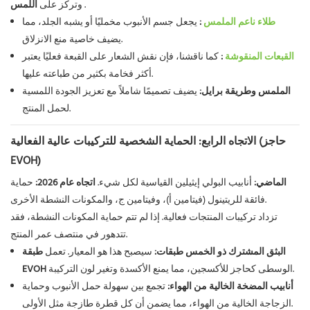
.
وتركز على
اللمس
طلاء ناعم الملمس
:
يجعل جسم الأنبوب مخمليًا أو يشبه الجلد، مما
يضيف خاصية منع الانزلاق.
القبعات المنقوشة
:
كما ناقشنا، فإن نقش الشعار على القبعة فعليًا يعتبر
أكثر فخامة بكثير من طباعته عليها.
الملمس وطريقة برايل:
يضيف تصميمًا شاملاً مع تعزيز الجودة اللمسية
لحمل المنتج.
الاتجاه الرابع: الحماية الشخصية للتركيبات عالية الفعالية (حاجز
EVOH)
الماضي:
أنابيب البولي إيثيلين القياسية لكل شيء.
اتجاه عام 2026:
حماية
فائقة للريتينول (فيتامين أ)، وفيتامين ج، والمكونات النشطة الأخرى.
تزداد تركيبات المنتجات فعالية. إذا لم تتم حماية المكونات النشطة، فقد
تتدهور في منتصف عمر المنتج.
البثق المشترك ذو الخمس طبقات:
سيصبح هذا هو المعيار. تعمل
طبقة
الوسطى كحاجز للأكسجين، مما يمنع الأكسدة وتغير لون التركيبة.
EVOH
أنابيب المضخة الخالية من الهواء:
تجمع بين سهولة حمل الأنبوب وحماية
الزجاجة الخالية من الهواء، مما يضمن أن كل قطرة طازجة مثل الأولى.