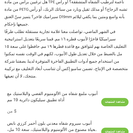
هل ترغبين برأس من مادة TPE ناعمة لترطيب الشفاه المتشققة؟ أو رأس
من مادة PETG تشبه الزجاج؟ أو مدلك ثقيل وبارد من سبائك الزنك، أو رأس
سيراميك فاخر؟ يتميز سنّ العنق D19mm بأنه واسع ومتين بما يكفي ليلائم
جميعها بإحكام.
في الشهر الماضي، تواصلت معنا علامة تجارية مستقلة تطلب طرفًا
سيراميكيًا فاخرًا لأنبوب قطره ١٦ مم. قمنا سريعًا بتعديل استراتيجية
التغليف الخاصة بهم لتتوافق مع قاعدة قطرها ١٩ مم. حافظوا على سعة ١٥
مل بالضبط من خلال تعديل طول الأنبوب، لكنهم في الوقت نفسه تمكنوا
من استخدام جميع أدوات التطبيق الفاخرة المتوفرة لدينا. بصفتنا شركة
متخصصة في الإنتاج، تضمن سامبو إكس أن تتناسب أبعاد التغليف مع تركيبة
منتجك، لا أن تعيقها.
أنبوب ملمع شفاه من الألومنيوم الفضي والبلاستيك مع
أداة تطبيق سيليكون دائرية 19 مم
مشاهدة المنتجات
$
من
أنبوب سيروم شفاه معدني بلون أحمر كرزي نابض
بالحياة مصنوع من الألومنيوم والبلاستيك، سعة 10 مل،
مشاهدة المنتجات