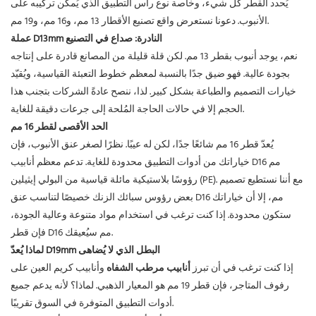
يُحدد القطر كل شيء، وخاصة نوع رأس التطبيق الذي يُمكن تركيبه على
الأنبوب. دعونا نستعرض واقع تصنيع الأقطار 13 مم، و16 مم، و19 مم.
عملة D13mm النادرة: صداع في التصنيع
نعم، يوجد أنبوب بقطر 13 مم. لكن قلة قليلة من المصانع قادرة على إنتاجه
بجودة عالية. فهو ضيق جدًا بالنسبة لمعظم خطوط التعبئة القياسية، ويُقيّد
خيارات التصميم والطباعة بشكل كبير. لذا، ننصح عادةً الشركات بتجنب هذا
الحجم إلا في حالات الحاجة المُلحة إلى جرعات دقيقة للغاية.
الحد الأقصى لقطر 16 مم
يُعدّ قطر 16 مم شائعًا جدًا، لكن له عيبًا. نظرًا لصغر عنق الأنبوب، فإن
خياراتك من أدوات التطبيق محدودة للغاية. تدعم معظم أنابيب D16 مم
رؤوسًا بلاستيكية مائلة قياسية من البولي إيثيلين (PE). مع أننا نستطيع تصميم
بعض رؤوس سبائك الزنك خصيصًا لتناسب عنق D16 مم، إلا أن خياراتك
ستكون محدودة. إذا كنت ترغب في استخدام مواد متنوعة وعالية الجودة،
فإن قطر D16 مم سيُعيقك.
لماذا يُعدّ D19mm البطل الذي لا يُضاهى
إذا كنت ترغب في أن تبرز
أنابيب مرطب الشفاه
وأنابيب كريم العين على
رفوف المتاجر، فإن قطر 19 مم هو المعيار الذهبي. لماذا؟ لأنه يدعم جميع
أدوات التطبيق المتوفرة في السوق تقريبًا.