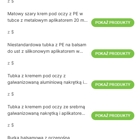
z
$
Matowy szary krem ​​pod oczy z PE w
tubce z metalowym aplikatorem 20 ml
POKAŻ PRODUKTY
19 mm
z
$
Niestandardowa tubka z PE na balsam
do ust z silikonowym aplikatorem w
POKAŻ PRODUKTY
kształcie pączka 19 mm
z
$
Tubka z kremem pod oczy z
galwanizowaną aluminiową nakrętką i
POKAŻ PRODUKTY
ceramicznym aplikatorem D19 mm
z
$
Tubka z kremem pod oczy ze srebrną
galwanizowaną nakrętką i aplikatorem
POKAŻ PRODUKTY
ze stopu D19 mm
z
$
Rurka balsamowa z przenośną