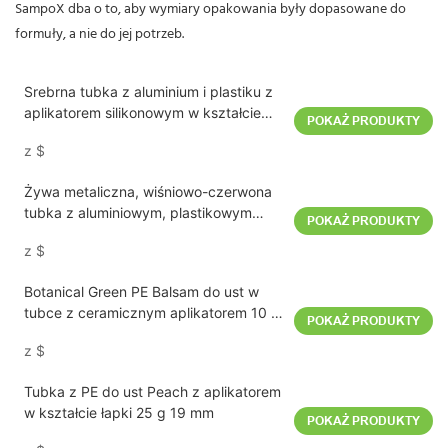
SampoX dba o to, aby wymiary opakowania były dopasowane do
formuły, a nie do jej potrzeb.
Srebrna tubka z aluminium i plastiku z
aplikatorem silikonowym w kształcie
POKAŻ PRODUKTY
pączka, 19 mm
z
$
Żywa metaliczna, wiśniowo-czerwona
tubka z aluminiowym, plastikowym
POKAŻ PRODUKTY
serum do ust 10 ml, 19 mm
z
$
Botanical Green PE Balsam do ust w
tubce z ceramicznym aplikatorem 10 g
POKAŻ PRODUKTY
19 mm
z
$
Tubka z PE do ust Peach z aplikatorem
w kształcie łapki 25 g 19 mm
POKAŻ PRODUKTY