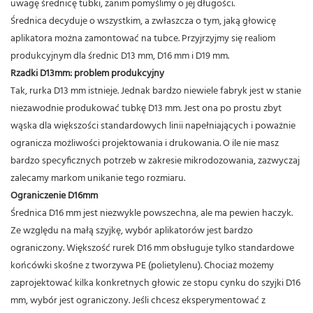
uwagę średnicę tubki, zanim pomyślimy o jej długości.
Średnica decyduje o wszystkim, a zwłaszcza o tym, jaką głowicę
aplikatora można zamontować na tubce. Przyjrzyjmy się realiom
produkcyjnym dla średnic D13 mm, D16 mm i D19 mm.
Rzadki D13mm: problem produkcyjny
Tak, rurka D13 mm istnieje. Jednak bardzo niewiele fabryk jest w stanie
niezawodnie produkować tubkę D13 mm. Jest ona po prostu zbyt
wąska dla większości standardowych linii napełniających i poważnie
ogranicza możliwości projektowania i drukowania. O ile nie masz
bardzo specyficznych potrzeb w zakresie mikrodozowania, zazwyczaj
zalecamy markom unikanie tego rozmiaru.
Ograniczenie D16mm
Średnica D16 mm jest niezwykle powszechna, ale ma pewien haczyk.
Ze względu na małą szyjkę, wybór aplikatorów jest bardzo
ograniczony. Większość rurek D16 mm obsługuje tylko standardowe
końcówki skośne z tworzywa PE (polietylenu). Chociaż możemy
zaprojektować kilka konkretnych głowic ze stopu cynku do szyjki D16
mm, wybór jest ograniczony. Jeśli chcesz eksperymentować z