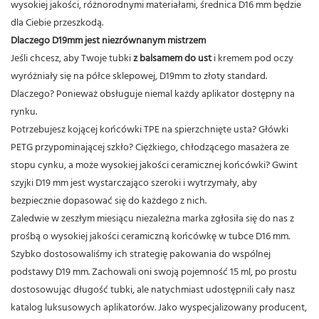
wysokiej jakości, różnorodnymi materiałami, średnica D16 mm będzie
dla Ciebie przeszkodą.
Dlaczego D19mm jest niezrównanym mistrzem
Jeśli chcesz, aby Twoje tubki
z balsamem do ust
i kremem pod oczy
wyróżniały się na półce sklepowej, D19mm to złoty standard.
Dlaczego? Ponieważ obsługuje niemal każdy aplikator dostępny na
rynku.
Potrzebujesz kojącej końcówki TPE na spierzchnięte usta? Główki
PETG przypominającej szkło? Ciężkiego, chłodzącego masażera ze
stopu cynku, a może wysokiej jakości ceramicznej końcówki? Gwint
szyjki D19 mm jest wystarczająco szeroki i wytrzymały, aby
bezpiecznie dopasować się do każdego z nich.
Zaledwie w zeszłym miesiącu niezależna marka zgłosiła się do nas z
prośbą o wysokiej jakości ceramiczną końcówkę w tubce D16 mm.
Szybko dostosowaliśmy ich strategię pakowania do wspólnej
podstawy D19 mm. Zachowali oni swoją pojemność 15 ml, po prostu
dostosowując długość tubki, ale natychmiast udostępnili cały nasz
katalog luksusowych aplikatorów. Jako wyspecjalizowany producent,