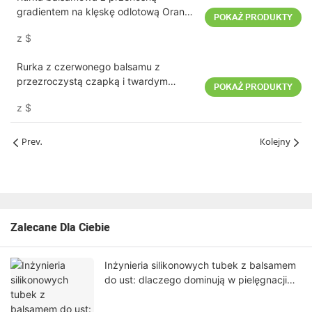
gradientem na klęskę odlotową Orange
POKAŻ PRODUKTY
White PE Body 10 ml
z
$
Rurka z czerwonego balsamu z
przezroczystą czapką i twardym
POKAŻ PRODUKTY
aplikatorem D19mm 10 ml
z
$
Prev.
Kolejny
Zalecane Dla Ciebie
Inżynieria silikonowych tubek z balsamem
do ust: dlaczego dominują w pielęgnacji
ust, ale nie sprawdzają się w pielęgnacji
oczu