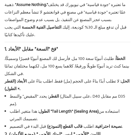
ما تعتبره "جودة قياسية" في نيويورك قد يختلف
"Assume Nothing."
ذهبية:
عمّا تعتبره "جودة قياسية" في مصنعٍ في قوانغتشو. لا تنشأ معظم النزاعات
المصنع عن التنفيذ، بل بسبب عدم وضوح المواصفات.
بسبب
عجز
قبل أن تدفع مبلغ الـ 30% كوديعة، إليك
التفاصيل الفنية الخمسة
التي يجب
عليك تأكيدها كتابيًا.
1. فخ "السعة" مقابل "الأبعاد"
الخطأ:
طلبتَ أنبوبًا سعة 100 مل. فأرسل لك المصنع أنبوبًا قصيرًا وسميكًا.
بينما كنتَ تريد أنبوبًا طويلًا ورفيعًا. كلاهما يسع 100 مل، لكنهما مختلفان تمامًا
في الشكل.
الحل:
لا تطلب أبدًا بناءً على الحجم (مل) فقط. اطلب بناءً على
الأبعاد (القطر
× الطول).
القطر:
يحدد "المقبض" والنمط (على سبيل المثال، D40 مم مقابل D35
مم).
استبعاده من
"Tail Length" (Sealing Area)
هذا متغير. اطلب
الطول:
تصميمك المرئي.
قبل البدء في التصميم.
نصيحة احترافية:
اطلب
قالب القطع (النموذج)
2. اللون "الأحمر" ليس "لونك الأحمر" (وضع الألوان)