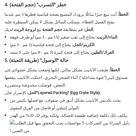
4. خطر "التسرب" (حجم الفتحة)
الخطأ:
أنت تبيع حبرًا سائلًا. يزودك المصنع بفتحة قياسية قطرها 5 مم. عندما
يفتح العميل الغطاء، ينسكب السائل بشكل لا يمكن السيطرة عليه.
لديك.
الحل:
قم بمطابقة
حجم الفتحة
مع
لزوجة الزيت
يحتاج إلى ثقب صغير (1.5 مم - 3 مم) أو طرف فوهة.
الماء/الزيت:
يحتاج إلى فتحة قياسية (3 مم - 5 مم).
الكريم/الجل:
يحتاج إلى فتحة كبيرة (5 مم - 8 مم) حتى لا ينسد.
الفرك/الطين:
5. حالة "الوصول" (طريقة التعبئة)
الخطأ:
صُنعت الأنابيب بشكل مثالي، لكنها وُضعت بشكل عشوائي في
صندوق كبير ("عبوة متداخلة"). أثناء الشحن البحري، احتكت الأنابيب ببعضها
البعض، فوصلت مخدوشة ومتضررة.
"Layered Packing" (Egg Crate Style).
الحل:
الإصرار على
يجب تكديس الأنابيب بشكل أنيق في صفوف، مع فصلها بكيس من
البولي إيثيلين أو فاصل من الورق المقوى.
يكلف ذلك تكلفة إضافية طفيفة للعمالة، ولكنه يوفر لك 20% من الهدر.