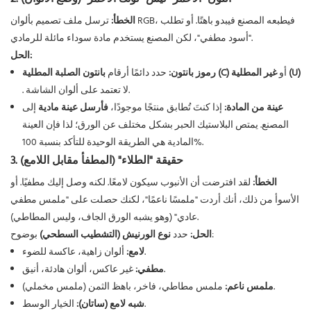
الخطأ:
ترسل ملف تصميم بألوان RGB، فيطبعه المصنع فيبدو باهتًا. أو تطلب
"أسود مطفي"، لكن المصنع يستخدم مادة سوداء مائلة للرمادي.
الحل:
غير المطلية (U)
أو
بانتون الصلبة المطلية (C)
رموز بانتون:
حدد دائمًا أرقام
. لا تعتمد على ألوان الشاشة.
عينة من المادة:
إذا كنتَ تُطابق منتجًا موجودًا،
فأرسل عينة مادية
إلى
المصنع. يمتص البلاستيك الحبر بشكل مختلف عن الورق؛ لذا فإن العينة
المادية هي الطريقة الوحيدة للتأكد بنسبة 100%.
3. حقيقة "الطلاء" (المطفأ مقابل اللامع)
الخطأ:
لقد افترضت أن الأنبوب سيكون لامعًا. لكنه وصل إليك مطفيًا. أو
الأسوأ من ذلك، أنك أردت "ملمسًا ناعمًا"، لكنك حصلت على "ملمس مطفي
عادي" (وهو يشبه الورق الجاف، وليس المطاطي).
بوضوح:
الحل:
حدد
نوع الورنيش (التشطيب السطحي)
ألوان زاهية، عاكسة للضوء.
لامع:
غير عاكس، ألوان هادئة، أنيق.
مطفي:
ملمس مطاطي، فاخر، باهظ الثمن (ملمس مخملي).
ملمس ناعم:
الخيار الوسط.
شبه لامع (ساتان):