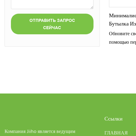
лосьонов для
современных
Минималист
ОТПРАВИТЬ ЗАПРОС
Бутылка Из
СЕЙЧАС
Плотности
Обновите св
Виде
помощью пер
бирюзового ц
корпусу из 
(HDPE) и на
полипропиле
конструкция
дозирование.
минималисти
практичност
Ссылки
солнцезащит
средств для 
Компания Jiiho является ведущим
ГЛАВНАЯ