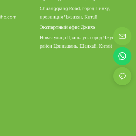
Chuangqiang Road, город Пинху,
iiho.com
провинция Чжэцзян, Китай
Экспортный офис Джихо
Новая улица Цзиньлун, город Чжуцзин,
район Цзиньшань, Шанхай, Китай