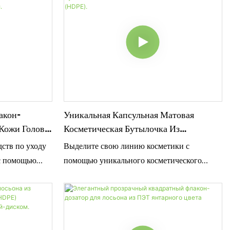
акон-
Уникальная Капсульная Матовая
 Кожи Головы
Косметическая Бутылочка Из
Плотности
Полиэтилена Высокой Плотности
ств по уходу
Выделите свою линию косметики с
(HDPE).
 с помощью
помощью уникального косметического
на-
флакона SampoX в форме капсулы из
ы SampoX.
полиэтилена высокой плотности (HDPE).
полиэтилена
Благодаря характерной форме в виде
тот
капсулы и надежной куполообразной