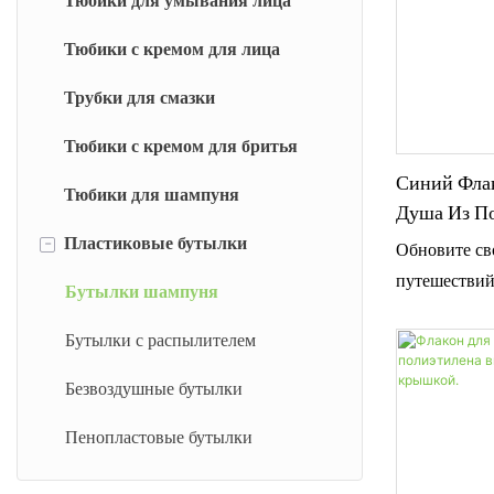
Тюбики для умывания лица
гребню и на
для включен
Тюбики с кремом для лица
премиум-кла
Трубки для смазки
целенаправл
распределен
Тюбики с кремом для бритья
корням волос
Синий Флак
клиническую
Тюбики для шампуня
Душа Из П
точность для
Плотности
Пластиковые бутылки
-
Обновите св
интенсивных
Крышкой, 
путешествий
Бутылки шампуня
синего флак
Бутылки с распылителем
высокой пло
прочному U-
Безвоздушные бутылки
функциональ
упаковка пр
Пенопластовые бутылки
точное дозир