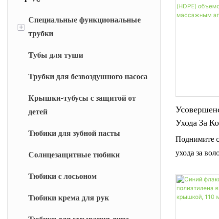
Специальные функциональные
+
трубки
Тубы для туши
Специальные тубы-аппликаторы
Трубки для безвоздушного насоса
Фасонные уплотнительные
трубки
Крышки-тубусы с защитой от
Усовершен
детей
Трубки-капельницы
Ухода За К
Тюбики для зубной пасты
Высокой П
Поднимите 
150 Мл С 
ухода за вол
Солнцезащитные тюбики
Аппликато
помощью фл
Тюбики с лосьоном
объемом 150
плотности (
Тюбики крема для рук
мягкой сили