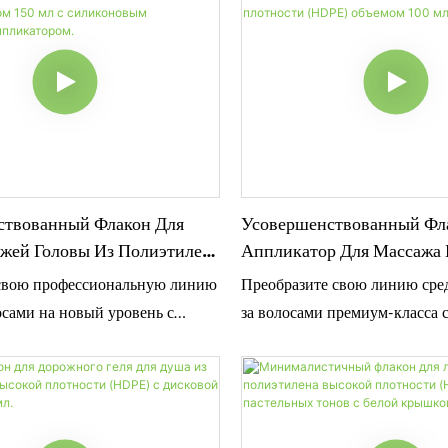
ствованный Флакон Для
Усовершенствованный Фл
ожей Головы Из Полиэтилена
Аппликатор Для Массажа
лотности (HDPE) Объемом
Из Полиэтилена Высокой 
свою профессиональную линию
Преобразите свою линию сред
Силиконовым Массажным
(HDPE) Объемом 100 Мл.
осами на новый уровень с
за волосами премиум-класса
ром.
акона-аппликатора SampoX
усовершенствованного флако
 мл из полиэтилена высокой
аппликатора для кожи голов
HDPE). Благодаря специальной
Изготовленный из прочного 
коновой массажной насадке-
высокой плотности (HDPE), э