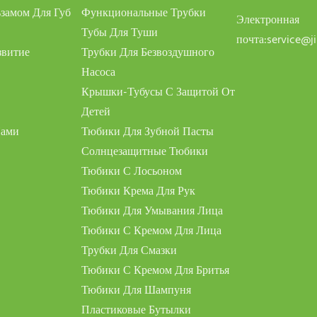
замом Для Губ
Функциональные Трубки
Электронная
Тубы Для Туши
почта:
service@j
звитие
Трубки Для Безвоздушного
Насоса
Крышки-Тубусы С Защитой От
Детей
Нами
Тюбики Для Зубной Пасты
Солнцезащитные Тюбики
Тюбики С Лосьоном
Тюбики Крема Для Рук
Тюбики Для Умывания Лица
Тюбики С Кремом Для Лица
Трубки Для Смазки
Тюбики С Кремом Для Бритья
Тюбики Для Шампуня
Пластиковые Бутылки