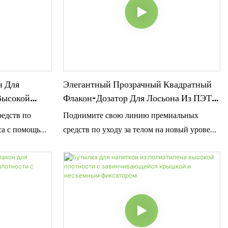
флакон
крышке, эта прочная упаковка предлагает
овационной
премиальный минималистичный дизайн,
лькими
обеспечивая при этом оптимальную защиту
измом
формулы для изысканных лосьонов, кремов
идеально
и сывороток дорожного размера.
ную
н Для
Элегантный Прозрачный Квадратный
нкциональную
Высокой
Флакон-Дозатор Для Лосьона Из ПЭТ
циально для
ьных Тонов
Янтарного Цвета
едств по
Поднимите свою линию премиальных
 сывороток
.
са с помощью
средств по уходу за телом на новый уровень
х средств для
 пастельных
с помощью прозрачного квадратного
й плотности
флакона для лосьона SampoX янтарного
ский корпус в
цвета. Изготовленная из прочного ПЭТ, эта
 белой
минималистичная геометрическая упаковка
оснащена надежным черным дозатором-
идеальным
помпой, органично сочетающим в себе