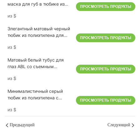
маска для губ в тюбике из
ПРОСМОТРЕТЬ ПРОДУКТЫ
полиэтилена со скошенным
из
$
наконечником, 15 мл/16 мм
Элегантный матовый черный
тюбик из полиэтилена для
ПРОСМОТРЕТЬ ПРОДУКТЫ
сыворотки для губ со
из
$
скошенным наконечником, 10
г/16 мм.
Матовый белый тубус для
глаз ABL со съемным
ПРОСМОТРЕТЬ ПРОДУКТЫ
керамическим аппликатором
из
$
15 г/19 мм
Минималистичный серый
тюбик из полиэтилена с
ПРОСМОТРЕТЬ ПРОДУКТЫ
наклонным аппликатором для
из
$
бальзама для губ, 10 мл/16
мм.
Предыдущий
Следующий