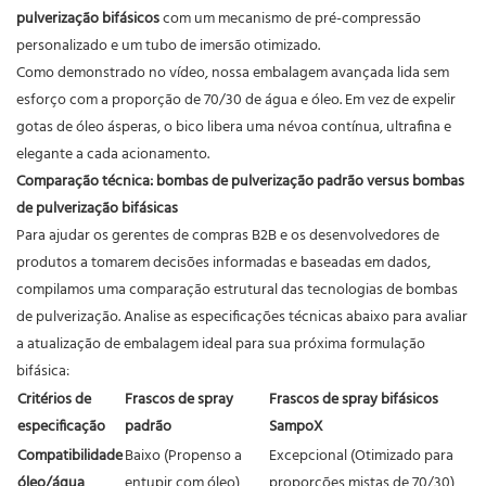
pulverização bifásicos
com um mecanismo de pré-compressão
personalizado e um tubo de imersão otimizado.
Como demonstrado no vídeo, nossa embalagem avançada lida sem
esforço com a proporção de 70/30 de água e óleo. Em vez de expelir
gotas de óleo ásperas, o bico libera uma névoa contínua, ultrafina e
elegante a cada acionamento.
Comparação técnica: bombas de pulverização padrão versus bombas
de pulverização bifásicas
Para ajudar os gerentes de compras B2B e os desenvolvedores de
produtos a tomarem decisões informadas e baseadas em dados,
compilamos uma comparação estrutural das tecnologias de bombas
de pulverização. Analise as especificações técnicas abaixo para avaliar
a atualização de embalagem ideal para sua próxima formulação
bifásica:
Critérios de
Frascos de spray
Frascos de spray bifásicos
especificação
padrão
SampoX
Compatibilidade
Baixo (Propenso a
Excepcional (Otimizado para
óleo/água
entupir com óleo)
proporções mistas de 70/30)