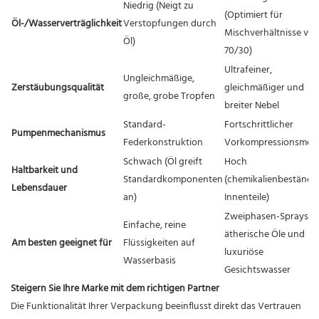
Niedrig (Neigt zu
(Optimiert für
Öl-/Wasserverträglichkeit
Verstopfungen durch
Mischverhältnisse vo
Öl)
70/30)
Ultrafeiner,
Ungleichmäßige,
Zerstäubungsqualität
gleichmäßiger und
große, grobe Tropfen
breiter Nebel
Standard-
Fortschrittlicher
Pumpenmechanismus
Federkonstruktion
Vorkompressionsmot
Schwach (Öl greift
Hoch
Haltbarkeit und
Standardkomponenten
(chemikalienbeständi
Lebensdauer
an)
Innenteile)
Zweiphasen-Sprays,
Einfache, reine
ätherische Öle und
Am besten geeignet für
Flüssigkeiten auf
luxuriöse
Wasserbasis
Gesichtswasser
Steigern Sie Ihre Marke mit dem richtigen Partner
Die Funktionalität Ihrer Verpackung beeinflusst direkt das Vertrauen