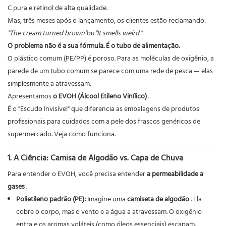
C pura e retinol de alta qualidade.
Mas, três meses após o lançamento, os clientes estão reclamando:
"The cream turned brown"
ou
"It smells weird."
O problema não é a sua fórmula. É o tubo de alimentação.
O plástico comum (PE/PP) é poroso. Para as moléculas de oxigênio, a
parede de um tubo comum se parece com uma rede de pesca — elas
simplesmente a atravessam.
Apresentamos
o EVOH (Álcool Etileno Vinílico)
.
É o "Escudo Invisível" que diferencia as embalagens de produtos
profissionais para cuidados com a pele dos frascos genéricos de
supermercado. Veja como funciona.
1. A Ciência: Camisa de Algodão vs. Capa de Chuva
Para entender o EVOH, você precisa entender
a permeabilidade a
gases
.
Polietileno padrão (PE):
Imagine uma
camiseta de algodão
. Ela
cobre o corpo, mas o vento e a água a atravessam. O oxigênio
entra e os aromas voláteis (como óleos essenciais) escapam.