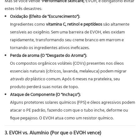
Mas se você vende
"Performance Skincare,"
EVOH, é obrigatório evitar
estes três desastres:
Oxidação (Efeito de "Escurecimento"):
Ingredientes como
vitamina C, retinol e peptídeos
são altamente
sensíveis ao oxigênio. Sem uma barreira de EVOH, eles oxidam
rapidamente, transformando seu creme branco em marrom e
tornando os ingredientes ativos ineficazes.
Perda de aroma (O "Desgaste do Aroma"):
Os compostos orgânicos voláteis (COVs) presentes nos óleos
essenciais naturais (cítricos, lavanda, melaleuca) podem migrar
através do
plástico comum. Após 6 meses na prateleira, seu
produto perderá suas notas de topo.
Ataque de Componente (O "Inchaço"):
Alguns protetores solares químicos (FPS) e óleos agressivos podem
atacar o PE padrão, fazendo com que o tubo inche, deforme ou
fique pegajoso. O EVOH atua como um resistor químico.
3. EVOH vs. Alumínio (Por que o EVOH vence)