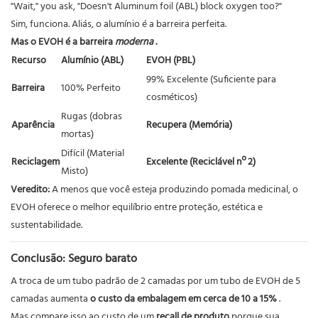
"Wait," you ask, "Doesn't Aluminum foil (ABL) block oxygen too?"
Sim, funciona. Aliás, o alumínio é a barreira perfeita.
Mas o EVOH é a barreira
moderna
.
Recurso
Alumínio (ABL)
EVOH (PBL)
99% Excelente (Suficiente para
Barreira
100% Perfeito
cosméticos)
Rugas (dobras
Aparência
Recupera (Memória)
mortas)
Difícil (Material
Reciclagem
Excelente (Reciclável nº 2)
Misto)
Veredito:
A menos que você esteja produzindo pomada medicinal, o
EVOH oferece o melhor equilíbrio entre proteção, estética e
sustentabilidade.
Conclusão: Seguro barato
A troca de um tubo padrão de 2 camadas por um tubo de EVOH de 5
camadas aumenta
o custo da embalagem em cerca de 10 a 15%
.
Mas compare isso ao custo de um
recall de produto
porque sua