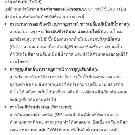
บริสุทธิ์พิเศษ (EVOH)
แต่ถ้าคุณกำลังขาย
"Performance Skincare,"
EVOH การใช้ EVOH เป็น
สิ่งจำเป็นเพื่อป้องกันภัยพิบัติทั้งสามประการนี้:
กระบวนการออกซิเดชัน (ปรากฏการณ์ "การเปลี่ยนสีเป็นสีน้ำตาล"):
ส่วนผสมต่างๆ เช่น
วิตามินซี เรตินอล และเปปไทด์
มีความไวต่อ
ออกซิเจนสูง หากไม่มีชั้นป้องกันจากน้ำมันมะกอกบริสุทธิ์พิเศษ
(EVOH) ส่วนผสมเหล่านี้จะเกิดปฏิกิริยาออกซิเดชั่นอย่างรวดเร็ว
ทำให้ครีมสีขาวเปลี่ยนเป็นสีน้ำตาล และทำให้ส่วนผสมออกฤทธิ์ไร้
ประโยชน์
การสูญเสียกลิ่น (ปรากฏการณ์ "การสูญเสียกลิ่น"):
สารประกอบอินทรีย์ระเหยง่าย (VOCs) ในน้ำมันหอมระเหยจาก
ธรรมชาติ (เช่น ส้ม ลาเวนเดอร์ ทีทรี) สามารถซึม
ผ่าน
พลาสติก
ทั่วไปได้ หลังจากเก็บไว้บนชั้นวางสินค้า 6 เดือน ผลิตภัณฑ์ของคุณ
จะสูญเสียกลิ่นหอมหลักไป
การโจมตีส่วนประกอบ ("การบวม"):
สารกันแดดเคมีบางชนิด (SPF) และน้ำมันที่มีฤทธิ์กัดกร่อนอาจ
ทำลายพลาสติก PE มาตรฐาน ทำให้หลอดบวม บิดเบี้ยว หรือเหนียว
เหนอะหนะ พลาสติก EVOH ทำหน้าที่เป็นตัวต้านทานทางเคมี