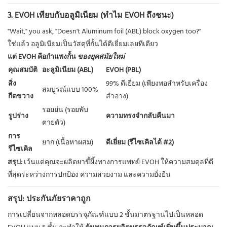
3. EVOH เทียบกับอลูมิเนียม (ทำไม EVOH ถึงชนะ)
"Wait," you ask, "Doesn't Aluminum foil (ABL) block oxygen too?"
ใช่แล้ว อลูมิเนียมเป็นวัสดุที่กั้นได้ดีเยี่ยมเลยทีเดียว
แต่ EVOH คือกำแพงกั้น
ของยุคสมัยใหม่
คุณสมบัติ
อะลูมิเนียม (ABL)
EVOH (PBL)
สิ่ง
99% ดีเยี่ยม (เพียงพอสำหรับเครื่อง
สมบูรณ์แบบ 100%
กีดขวาง
สำอาง)
รอยย่น (รอยพับ
รูปร่าง
ความทรงจำกลับคืนมา
ตายตัว)
การ
ยาก (เนื้อหาผสม)
ดีเยี่ยม (รีไซเคิลได้ #2)
รีไซเคิล
สรุป:
เว้นแต่คุณจะผลิตยาขี้ผึ้งทางการแพทย์ EVOH ให้ความสมดุลที่ดี
ที่สุดระหว่างการปกป้อง ความสวยงาม และความยั่งยืน
สรุป: ประกันภัยราคาถูก
การเปลี่ยนจากหลอดบรรจุภัณฑ์แบบ 2 ชั้นมาตรฐานไปเป็นหลอด