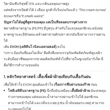
วิตามินซีบริสุทธิ์ 15% และเรตินอลคุณภาพสูง
แต่หลังจากเปิดตัวได้ 3 เดือน ลูกค้าก็เริ่มบ่นกันแล้ว:
"The cream turned
brown"
หรือ
"It smells weird."
ปัญหาไม่ได้อยู่ที่สูตรของคุณ แต่เป็นที่หลอดบรรจุต่างหาก
พลาสติกมาตรฐาน (PE/PP) มีรูพรุน สำหรับโมเลกุลออกซิเจน ผนังท่อ
มาตรฐานจะมีลักษณะคล้ายตาข่ายดักปลา พวกมันจึงสามารถว่ายผ่าน
ได้
เติม
EVOH (เอทิลีนไวนิลแอลกอฮอล์)
ลงไป
"เกราะป้องกันที่มองไม่เห็น" คือสิ่งที่แยกบรรจุภัณฑ์ผลิตภัณฑ์ดูแลผิว
ระดับมืออาชีพออกจากขวดผลิตภัณฑ์ทั่วไปที่ขายในซูเปอร์มาร์เก็ต นี่
คือวิธีการทำงานของมัน
1. หลักวิทยาศาสตร์: เสื้อเชิ้ตผ้าฝ้ายเทียบกับเสื้อกันฝน
เพื่อให้เข้าใจ EVOH คุณต้องเข้าใจ
เรื่องการซึมผ่านของก๊าซ
ก่อน
โพลีเอทิลีนมาตรฐาน (PE):
นึกถึงมันเหมือน
เสื้อยืดผ้าฝ้าย
มันปกคลุม
ร่างกายของคุณ แต่ลมและน้ำสามารถผ่านเข้าไปได้ ออกซิเจน
สามารถเข้าไปได้ และกลิ่นระเหย (เช่น น้ำมันหอมระเหย) สามารถ
ระเหยออกไปได้