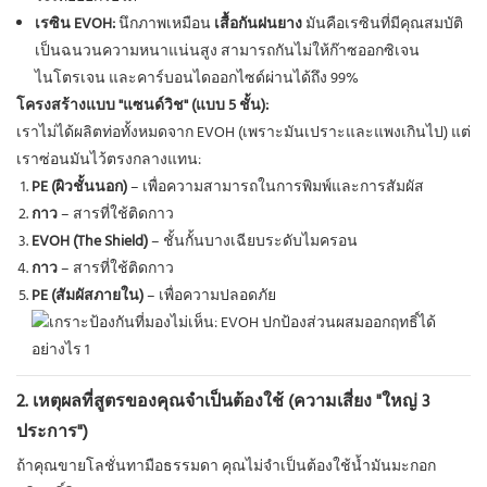
เรซิน EVOH:
นึกภาพเหมือน
เสื้อกันฝนยาง
มันคือเรซินที่มีคุณสมบัติ
เป็นฉนวนความหนาแน่นสูง สามารถกันไม่ให้ก๊าซออกซิเจน
ไนโตรเจน และคาร์บอนไดออกไซด์ผ่านได้ถึง 99%
โครงสร้างแบบ "แซนด์วิช" (แบบ 5 ชั้น):
เราไม่ได้ผลิตท่อทั้งหมดจาก EVOH (เพราะมันเปราะและแพงเกินไป) แต่
เราซ่อนมันไว้ตรงกลางแทน:
PE (ผิวชั้นนอก)
– เพื่อความสามารถในการพิมพ์และการสัมผัส
กาว
– สารที่ใช้ติดกาว
EVOH (The Shield)
– ชั้นกั้นบางเฉียบระดับไมครอน
กาว
– สารที่ใช้ติดกาว
PE (สัมผัสภายใน)
– เพื่อความปลอดภัย
2. เหตุผลที่สูตรของคุณจำเป็นต้องใช้ (ความเสี่ยง "ใหญ่ 3
ประการ")
ถ้าคุณขายโลชั่นทามือธรรมดา คุณไม่จำเป็นต้องใช้น้ำมันมะกอก