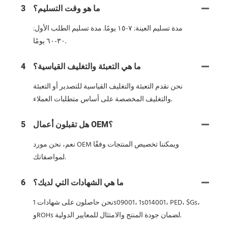
ما هو وقت التسليم؟
3
مدة تسليم العينة: ٧-١٥ يومًا. مدة تسليم الطلب الأول:
٣٠-٦٠ يومًا.
ما هي التعبئة والتغليف القياسية؟
4
نحن نقدم التعبئة والتغليف القياسية للتصدير أو التعبئة
والتغليف المخصصة على أساس متطلبات العملاء.
هل تقبلون أعمال OEM؟
5
نعم، نحن مورد OEM ويمكننا تخصيص المنتجات وفقًا
لمواصفاتك.
ما هي الشهادات التي لديك؟
6
نحن حاصلون على شهادات 1s09001، 1s014001، PED، $Gs،
وROHs لضمان جودة المنتج والامتثال للمعايير الدولية.