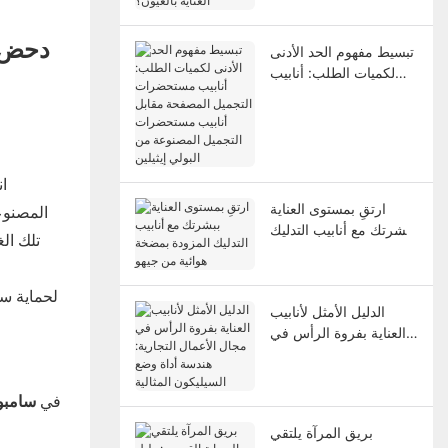
تبسيط مفهوم الحد الأدنى
لكميات الطلب: أنابيب
مستحضرات التجميل
المصفحة مقابل أنابيب
مستحضرات التجميل
المصنوعة من البولي
إيثيلين
ا
ارتقِ بمستوى العناية
المصنوعة
ببشرتك مع أنابيب التدليك
تلك الغ
المزودة بمضخة هوائية
من جيهو
لحماية سم
الدليل الأمثل لأنابيب
العناية بفروة الرأس في
مجال الأعمال التجارية:
هندسة أداة وضع
السيليكون المثالية
في
سامب
بريق المرآة يلتقي