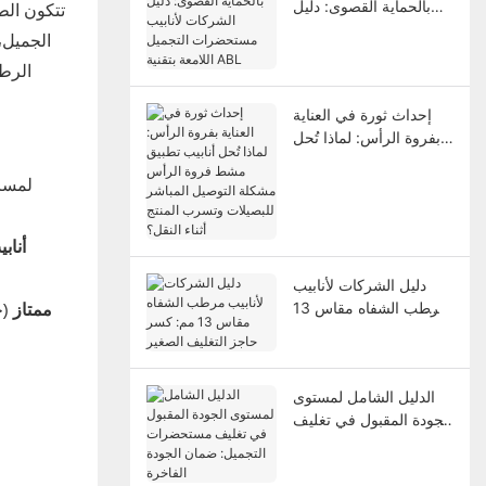
بالحماية القصوى: دليل
تتكون الط
الشركات لأنابيب
الجميل، 
مستحضرات التجميل
الرطو
اللامعة بتقنية ABL
إحداث ثورة في العناية
بفروة الرأس: لماذا تُحل
أنابيب تطبيق مشط فروة
لمساع
الرأس مشكلة التوصيل
المباشر للبصيلات وتسرب
المنتج أثناء النقل؟
أناب
دليل الشركات لأنابيب
ممتاز
(ح
مرطب الشفاه مقاس 13
مم: كسر حاجز التغليف
الصغير
الدليل الشامل لمستوى
الجودة المقبول في تغليف
مستحضرات التجميل:
ضمان الجودة الفاخرة