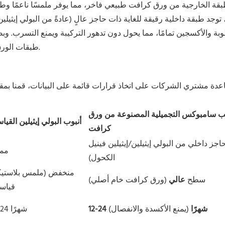
بقة الخارجية من ورق كرافت طبيعي فاخر، مما يوفر ملمسًا ناعمًا وطبي
توجد طبقة داخلية رقيقة للغاية ذات حاجز عالٍ (عادةً من البولي إيثيلين
بة والأكسجين تمامًا، مما يحول دون تدهور التركيبة ويمنع التسرب. وب
طبقات الورق والبلاستيك مثاليًا، مما يمنع أي انفصال حتى تحت ضغط العصر.
دة مشتري الشركات على اتخاذ قرارات قائمة على البيانات، قمنا بمقار
يب سامبوكس التجميلية المصنوعة من ورق
أنبوب البولي إيثيلين القيا
كرافت
اجز داخلي من البولي إيثيلين/إيثيلين فينيل
ممت
الكحول)
منخفض (ملمس بلاستي
سطح
عالي
(ورق كرافت خام أصلي)
قياس
12-24 شهرًا
(يمنع الأكسدة والانفصال)
12-24 شهرًا