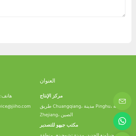
العنوان
مركز الإنتاج
هاتف:
4
طريق Chuangqiang، مدينة Pinghu، مقاطعة
vice@jiiho.com
Zhejiang، الصين
مكتب جيهو للتصدير
شارع جينلونغ الجديد، مدينة تشوجينغ، منطقة