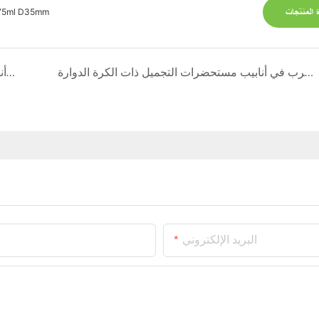
 المنتجات
p 75ml D35mm
إتقان العناية الفائقة بالجسم: الحل الأمثل لمشكلة التسرب في أنابيب مستحضرات التجميل ذات الكرة الدوارة
إتقان التعامل مع طلبات مستحضرات التجميل العاجلة: كيف يؤمّن مصنّع موثوق لتغليف أنابيب مستحضرات التجميل سلسلة التوريد الخاصة بك
البريد الإلكتروني