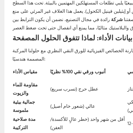
عيًا يلبي تطلعات المستهلكين المهتمين بالبيئة. تحت هذا السطح
 أو إيثيلين فينيل الكحول). يعمل هذا الغلاف غير المرئي على منع
صفتنا
شركة
رائدة في مجال التصنيع، نضمن أن يكون الترابط بين
بيانات الأداء: لماذا تتفوق الحلول المصفحة
نة الخصائص الفيزيائية للورق النقي النظري مع حلولنا المركبة
المصممة هندسيًا:
سي
أنبوب ورقي نقي 100% نظريًا
مقياس الأداء
مقاومة للماء
از
عطل حرج (تسرب سريع)
والزيوت
كي
جمالية بيئية
عالي (شعور خام أصيل)
ي)
ملموسة
أقل من شهر واحد (خطر عالٍ للأكسدة/
مدة صلاحية
العفن)
التركيبة