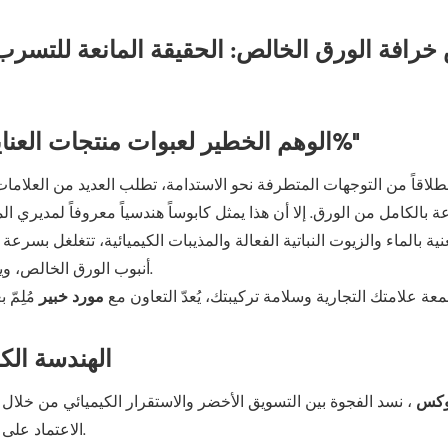
الوهم الخطير لعبوات منتجات العناية بالبشرة المصنوعة من "الورق النقي 100%"
نطلاقاً من التوجهات المتطرفة نحو الاستدامة، تطلب العديد من العلا
 بالكامل من الورق. إلا أن هذا يمثل كابوساً هندسياً معروفاً لمديري
نية بالماء والزيوت النباتية الفعالة والمذيبات الكيميائية، تتغلغل بسر
أنبوب الورق الخالص، ويصبح طرياً، وينمو عليه العفن، وفي النهاية يتعرض لتسرب كارثي.
عة علامتك التجارية وسلامة تركيبتك، يُعدّ التعاون مع
مورد خبير
مُلِمّ 
الهندسة الك
وكس
، نسد الفجوة بين التسويق الأخضر والاستقرار الكيميائي من خلال
الاعتماد على الورق وحده، نستخدم عملية بثق متعددة الطبقات عالية الهندسة.