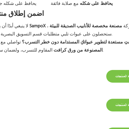
يحافظ على شكله
مع صلابة فائقة
يحافظ على شكله جيد
اضمن إطلاق منت
كة
مصنعة مخصصة للأنابيب الصديقة للبيئة
،
SampoX
لا ينبغي أبدًا أن يكون تحقيق مظهر مستدام على حساب سلامة المنتج. باختياركم
ستحصلون على عبوات تلبي متطلبات قسم التسويق البصرية ومتطلبات فريق البحث والتطوير الصارمة فيما يتعلق بالاستقرار.
تِ مستعدة لتطوير عبواتكِ المستدامة دون خطر التسرب؟
تواصلي مع
المقاوم للتسرب، ولضمان سلسلة توريد موثوقة لخط منتجات العناية بالبشرة العضوية القادم.
المصنوعة من ورق كرافت
 المنتجات
 المنتجات