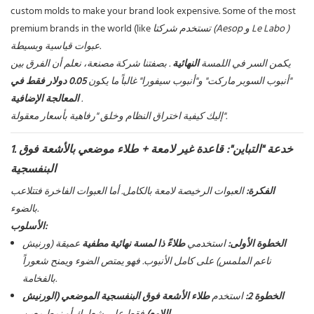
custom molds to make your brand look expensive. Some of the most
)
Le Labo
تستخدم شركتا (Aesop و
premium brands in the world (like
عبوات قياسية وبسيطة.
يكمن السر في اللمسة
النهائية
. بصفتنا شركة مصنعة، نعلم أن الفرق بين
"أنبوب السوبر ماركت" و"أنبوب سيفورا" غالباً ما يكون
0.05 دولار فقط في
.
المعالجة الإضافية
إليك كيفية اختراق النظام وخلق "رفاهية بأسعار معقولة".
1. خدعة "التباين": قاعدة غير لامعة + طلاء موضعي بالأشعة فوق
البنفسجية
الفكرة:
العبوات الرخيصة لامعة بالكامل. أما العبوات الفاخرة فتتلاعب
بالضوء.
الأسلوب:
الخطوة الأولى:
استخدمي
طلاءً ذا لمسة نهائية مطفية
عميقة (ورنيش
ناعم الملمس) على كامل الأنبوب. فهو يمتص الضوء ويمنح شعوراً
بالفخامة.
الخطوة 2:
استخدم
طلاء الأشعة فوق البنفسجية الموضعي (الورنيش