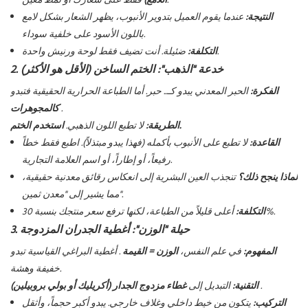
فقط على شعارك أو نمط معين.
اللامع)
النتيجة:
عندما يقوم العميل بتدوير الأنبوب، يظهر الشعار بشكل لامع
باللون الأسود على خلفية سوداء.
ضئيلة. أنت تضيف فقط لوحة ورنيش واحدة.
التكلفة:
2. خدعة "الذهب": الختم الساخن (الأقل هو الأكثر)
الفكرة:
الحبر المعدني يبدو كـ... حبر. أما الطباعة الحرارية الحقيقية فتبدو
.
كالمجوهرات
استخدم الختم.
الطريقة:
لا تطبع اللون الذهبي.
القاعدة:
لا تطبع على الأنبوب بأكمله (فهذا يبدو مبتذلاً). اطبع
فقط
خطاً
رفيعاً، أو إطاراً، أو اسم العلامة التجارية.
لماذا ينجح ذلك؟
تنجذب العين البشرية إلى انعكاس رقائق معدنية حقيقية،
مما يشير إلى "معدن ثمين".
أعلى قليلاً من الطباعة، لكنها ترفع سعر منتجك بنسبة 30%.
التكلفة:
3. حيلة "الوزن": أغطية الجدران المزدوجة
المفهوم:
في علم النفس،
الوزن = القيمة
. أغطية البراغي القياسية تبدو
خفيفة وهشة.
.
التقنية:
التبديل إلى
غطاء مزدوج الجدار (أكريليك أو بولي بروبيلين)
التركيب:
يتكون من خيط داخلي وغلاف خارجي. يبدو أكبر حجماً، وأثقل