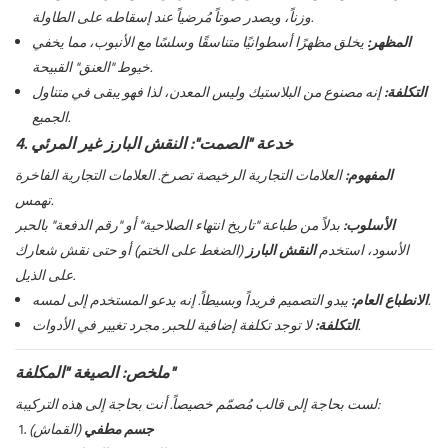
وزناً، ويصدر صوتاً مُرضياً عند إسقاطه على الطاولة.
المظهر:
يخلق مظهرًا أسطوانيًا متناسقًا وسلسًا مع الأنبوب، مما يخفي
خيوط "العنق" القبيحة.
التكلفة:
إنه مصنوع من البلاستيك وليس المعدن، لذا فهو يبقى في متناول
الجميع.
4. خدعة "الصمت": النقش البارز غير المرئي
المفهوم:
العلامات التجارية الرخيصة تصرخ. العلامات التجارية الفاخرة
تهمس.
الأسلوب:
بدلاً من طباعة "تاريخ انتهاء الصلاحية" أو "رقم الدفعة" بالحبر
الأسود، استخدم
النقش البارز
(الضغط على الختم) أو حتى نقش شعارك
على الذيل.
يبدو التصميم فريداً وبسيطاً. إنه يدعو المستخدم إلى لمسه.
الانطباع العام:
لا توجد تكلفة إضافية للحبر. مجرد تغيير في الأدوات.
التكلفة:
ملخص: الصيغة "المكلفة"
لست بحاجة إلى قالب مُصمّم خصيصاً. أنت بحاجة إلى هذه التركيبة:
جسم مطفي
(القماش)