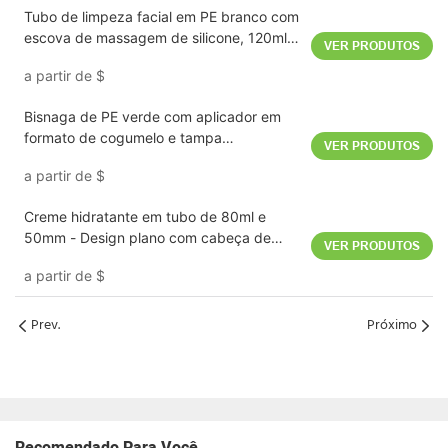
Tubo de limpeza facial em PE branco com
escova de massagem de silicone, 120ml,
VER PRODUTOS
40mm
a partir de
$
Bisnaga de PE verde com aplicador em
formato de cogumelo e tampa
VER PRODUTOS
transparente, 50 g, 35 mm
a partir de
$
Creme hidratante em tubo de 80ml e
50mm - Design plano com cabeça de
VER PRODUTOS
pente massageador e tampa protetora
a partir de
$
fosca.
Prev.
Próximo
Recomendado Para Você