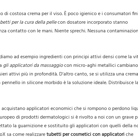
to di costosa crema per il viso. È poco igienico e i consumatori fi
ubetti per la cura della pelle
con dosatore incorporato stanno
senza contatto con le mani. Niente sprechi. Nessuna contaminazio
diamo ad esempio ingredienti con principi attivi densi come la vi
Ma
gli applicatori da massaggio
con micro-aghi metallici cambiano t
ri attivi più in profondità. D'altro canto, se si utilizza una crema 
 pennello in silicone morbido è la soluzione ideale. Distribuisce 
 acquistano applicatori economici che si rompono o perdono liq
europeo di prodotti dermatologici si è rivolto a noi con un grave
ato la guarnizione e sostituito gli applicatori con quelli della n
poX sa come realizzare
tubetti per cosmetici con applicatori
che