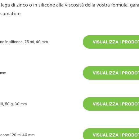
ega di zinco o in silicone alla viscosità della vostra formula, ga
onsumatore.
ine in silicone, 75 ml, 40 mm
VISUALIZZA I PRODOT
2 mm
VISUALIZZA I PRODOT
lli, 50 g, 30 mm
VISUALIZZA I PRODOT
licone 120 ml 40 mm
VISUALIZZA I PRODOT