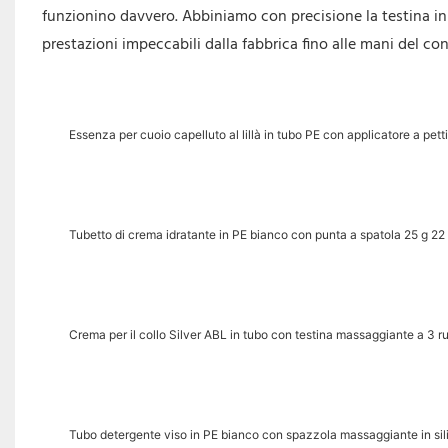
funzionino davvero. Abbiniamo con precisione la testina in l
prestazioni impeccabili dalla fabbrica fino alle mani del c
Essenza per cuoio capelluto al lillà in tubo PE con applicatore a pett
Tubetto di crema idratante in PE bianco con punta a spatola 25 g 2
Crema per il collo Silver ABL in tubo con testina massaggiante a 3 ru
Tubo detergente viso in PE bianco con spazzola massaggiante in si