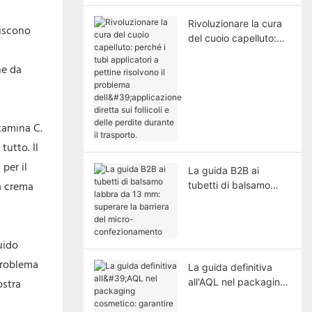
Rivoluzionare la cura
niscono
del cuoio capelluto:
perché i tubi
ne da
applicatori a pettine
risolvono il problema
dell'applicazione
diretta sui follicoli e
tamina C.
delle perdite durante il
trasporto.
utto. Il
per il
La guida B2B ai
la crema
tubetti di balsamo
labbra da 13 mm:
superare la barriera
del micro-
uido
confezionamento
 problema
La guida definitiva
ostra
all'AQL nel packaging
cosmetico: garantire
la qualità del lusso.