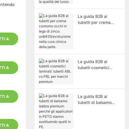
rantendo
La guida B2B ai
tubetti per crema
contorno occhi in lega
di zinco: un'evoluzione
TI A
nella cura clinica della
pelle.
La guida B2B ai
tubetti cosmetici
TI A
laminati: tubetti ABL
vs PBL per marchi
premium
La guida B2B ai
TI A
tubetti di balsamo
labbra premium:
perché gli applicatori
in PETG stanno
TI A
sostituendo quelli in