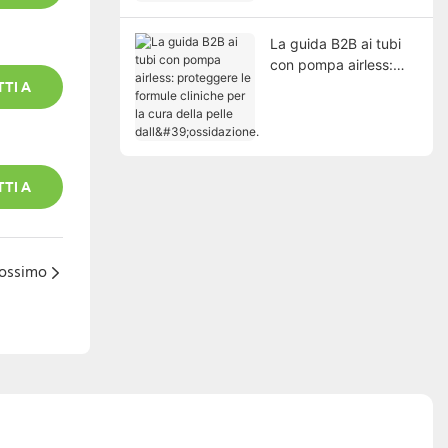
PE.
La guida B2B ai tubi
con pompa airless:
proteggere le formule
TI A
cliniche per la cura
della pelle
dall'ossidazione.
TI A
rossimo