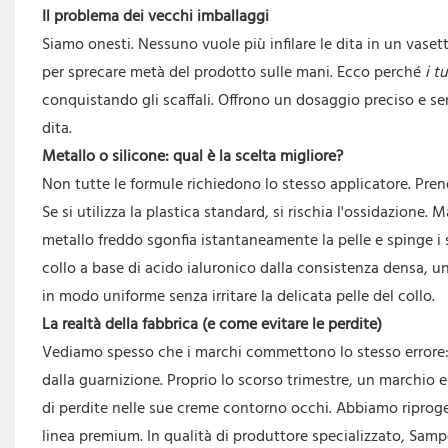
Il problema dei vecchi imballaggi
Siamo onesti. Nessuno vuole più infilare le dita in un vaset
per sprecare metà del prodotto sulle mani. Ecco perché
i t
conquistando gli scaffali. Offrono un dosaggio preciso e 
dita.
Metallo o silicone: qual è la scelta migliore?
Non tutte le formule richiedono lo stesso applicatore. Pren
Se si utilizza la plastica standard, si rischia l'ossidazione. 
metallo freddo sgonfia istantaneamente la pelle e spinge i sie
collo a base di acido ialuronico dalla consistenza densa, un
in modo uniforme senza irritare la delicata pelle del collo.
La realtà della fabbrica (e come evitare le perdite)
Vediamo spesso che i marchi commettono lo stesso errore:
dalla guarnizione. Proprio lo scorso trimestre, un marchio 
di perdite nelle sue creme contorno occhi. Abbiamo riprogett
linea premium. In qualità di produttore specializzato, Sam