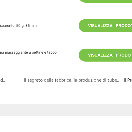
asparente, 50 g, 35 mm
VISUALIZZA I PRODOT
ina massaggiante a pettine e tappo
VISUALIZZA I PRODOT
Prepara il tuo marchio di bellezza al futuro: una guida al packaging con canna da zucchero di JIIHO
Il segreto della fabbrica: la produzione di tubetti di balsamo labbra e crema contorno occhi in confezioni condivise.
Il P