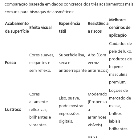
comparação baseada em dados concretos dos três acabamentos mais
comuns para bisnagas de cosméticos:
Melhores
Acabamento
Experiência
Resistência
Efeito visual
cenários de
da superfície
tátil
a riscos
aplicação
Cuidados de
pele de luxo,
Cores suaves,
Superfície lisa,
Alto (Com
produtos de
Fosco
elegantes e
seca e
verniz
higiene
sem reflexo.
antiderrapante.
antirriscos)
masculina
premium.
Loções de
Cores
Moderado
Liso, suave,
mercado de
altamente
(Propenso
pode mostrar
massa,
Lustroso
reflexivas,
a
impressões
brilhos
brilhantes e
arranhões
digitais.
labiais
vibrantes.
visíveis)
brilhantes
Baixa